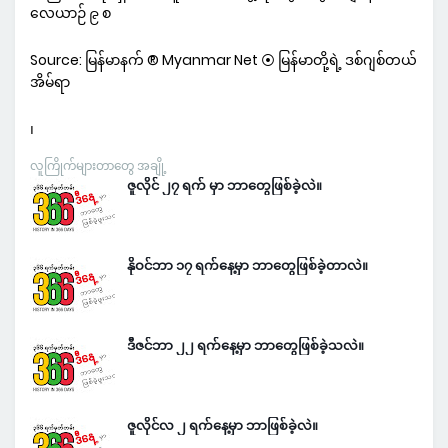
လေယာဉ် ၉ စ
Source: မြန်မာနက် ® Myanmar Net ⦿ မြန်မာတို့ရဲ့ ဒစ်ဂျစ်တယ်
အိမ်ရာ
၊
လူကြိုက်များတာတွေ အချို့
ဇူလိုင် ၂၇ ရက် မှာ ဘာတွေဖြစ်ခဲ့လဲ။
နိုဝင်ဘာ ၁၇ ရက်နေ့မှာ ဘာတွေဖြစ်ခဲ့တာလဲ။
ဒီဇင်ဘာ ၂၂ ရက်နေ့မှာ ဘာတွေဖြစ်ခဲ့သလဲ။
ဇူလိုင်လ ၂ ရက်နေ့မှာ ဘာဖြစ်ခဲ့လဲ။