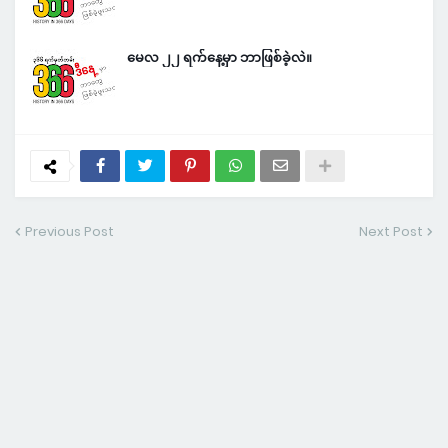
မေလ ၂၂ ရက်နေ့မှာ ဘာဖြစ်ခဲ့လဲ။
Previous Post
Next Post