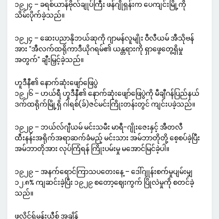
၁၉၂၄ – ခရစ်ယာန်ဗိုလ်ချုပ်ကြီး ဖန်ဂျိုရှန်းက ပေကျင်းမြို့ကို
သိမ်းပိုက်ခဲ့သည်။
၁၉၂၄ – ဆေးပညာနိုဘယ်ဆုကို ဂျာမန်လူမျိုး ဝီလီယမ် အီသိုဗန်
အား “အီလက်ထရိုကာဒီယိုဂရမ်၏ ယန္တရားကို ရှာဖွေတွေ့ရှိမှု
အတွက်” ချီးမြှင့်ခဲ့သည်။
ဟူဒီနီ၏ နောက်ဆုံးဖျော်ဖြေပွဲ
၁၉၂၆ – ဟယ်ရီ ဟူဒီနီ၏ နောက်ဆုံးဖျော်ဖြေပွဲကို မီချီဂန်ပြည်နယ်
ဒက်ထရိုက်မြို့ရှိ ဂါရစ်(ခ်)ဇင်မင်းကြိုးတန်းတွင် ကျင်းပခဲ့သည်။
၁၉၂၉ – ဘယ်လ်ဂျီယမ် မင်းသမီး မာရီ-ဂျိုးဇေးနှင့် အီတလီ
ထီးနန်းအရိုက်အရာဆက်ခံမည့် မင်းသား အမ်ဘာတိုတို့ စေ့စပ်ခဲ့ပြီး
အမ်ဘာတိုအား လုပ်ကြံရန် ကြိုးပမ်းမှု မအောင်မြင်ခဲ့ပါ။
၁၉၂၉ – အနက်ရောင်ကြာသပတေးနေ့ – ဒေါ်ဂျုန်းစက်မှုပျမ်းမျှ
၁၂.၈% ကျဆင်းခဲ့ပြီး ၁၉၂၉ စတော့ဈေးကွက် ပြိုလဲမှုကို စတင်ခဲ့
သည်။
ဖလိုင်ရှ်မန်းယီစ် အချိန်