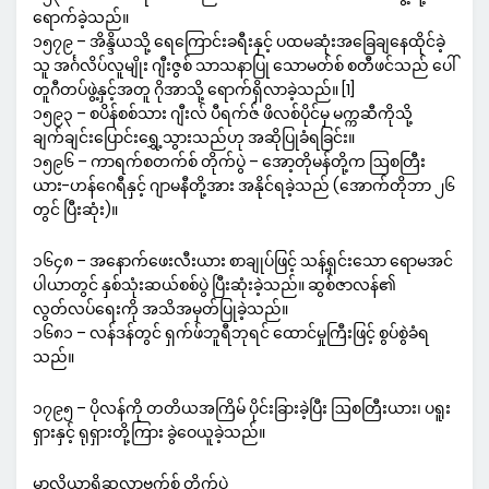
ရောက်ခဲ့သည်။
၁၅၇၉ – အိန္ဒိယသို့ ရေကြောင်းခရီးနှင့် ပထမဆုံးအခြေချနေထိုင်ခဲ့
သူ အင်္ဂလိပ်လူမျိုး ဂျီးဇွစ် သာသနာပြု သောမတ်စ် စတီဖင်သည် ပေါ်
တူဂီတပ်ဖွဲ့နှင့်အတူ ဂိုအာသို့ ရောက်ရှိလာခဲ့သည်။ [1]
၁၅၉၃ – စပိန်စစ်သား ဂျီးလ် ပီရက်ဇ် ဖိလစ်ပိုင်မှ မက္ကဆီကိုသို့
ချက်ချင်းပြောင်းရွှေ့သွားသည်ဟု အဆိုပြုခံရခြင်း။
၁၅၉၆ – ကာရက်စတက်စ် တိုက်ပွဲ – အော့တိုမန်တို့က ဩစတြီး
ယား-ဟန်ဂေရီနှင့် ဂျာမနီတို့အား အနိုင်ရခဲ့သည် (အောက်တိုဘာ ၂၆
တွင် ပြီးဆုံး)။
၁၆၄၈ – အနောက်ဖေးလီးယား စာချုပ်ဖြင့် သန့်ရှင်းသော ရောမအင်
ပါယာတွင် နှစ်သုံးဆယ်စစ်ပွဲ ပြီးဆုံးခဲ့သည်။ ဆွစ်ဇာလန်၏
လွတ်လပ်ရေးကို အသိအမှတ်ပြုခဲ့သည်။
၁၆၈၁ – လန်ဒန်တွင် ရှက်ဖ်ဘူရီဘုရင် ထောင်မှုကြီးဖြင့် စွပ်စွဲခံရ
သည်။
၁၇၉၅ – ပိုလန်ကို တတိယအကြိမ် ပိုင်းခြားခဲ့ပြီး ဩစတြီးယား၊ ပရူး
ရှားနှင့် ရုရှားတို့ကြား ခွဲဝေယူခဲ့သည်။
မာလိုယာရိုဆလာဗက်စ် တိုက်ပွဲ