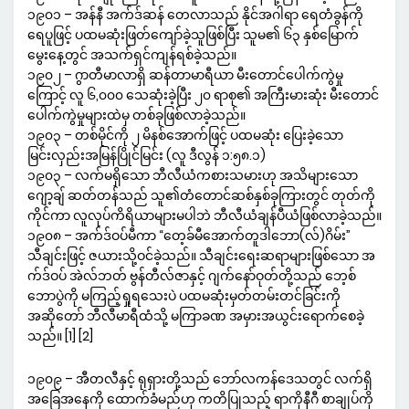
၁၉၀၁ – အန်နီ အက်ဒ်ဆန် တေလာသည် နိုင်အဂါရာ ရေတံခွန်ကို
ရေပူဖြင့် ပထမဆုံးဖြတ်ကျော်ခဲ့သူဖြစ်ပြီး သူမ၏ ၆၃ နှစ်မြောက်
မွေးနေ့တွင် အသက်ရှင်ကျန်ရစ်ခဲ့သည်။
၁၉၀၂ – ဂွာတီမာလာရှိ ဆန်တာမာရီယာ မီးတောင်ပေါက်ကွဲမှု
ကြောင့် လူ ၆,၀၀၀ သေဆုံးခဲ့ပြီး ၂၀ ရာစု၏ အကြီးမားဆုံး မီးတောင်
ပေါက်ကွဲမှုများထဲမှ တစ်ခုဖြစ်လာခဲ့သည်။
၁၉၀၃ – တစ်မိုင်ကို ၂ မိနစ်အောက်ဖြင့် ပထမဆုံး ပြေးခဲ့သော
မြင်းလှည်းအမြန်ပြိုင်မြင်း (လူ ဒီလွန် ၁:၅၈.၁)
၁၉၀၃ – လက်မရှိသော ဘီလီယံကစားသမားဟု အသိများသော
ဂျော့ချ် ဆတ်တန်သည် သူ၏တံတောင်ဆစ်နှစ်ခုကြားတွင် တုတ်ကို
ကိုင်ကာ လူလုပ်ကိရိယာများမပါဘဲ ဘီလီယံချန်ပီယံဖြစ်လာခဲ့သည်။
၁၉၀၈ – အက်ဒ်ဝပ်မီကာ “တေ့ခ်မီအောက်တူဒါဘော(လ်)ဂိမ်း”
သီချင်းဖြင့် ဇယားသို့ဝင်ခဲ့သည်။ သီချင်းရေးဆရာများဖြစ်သော အ
က်ဒ်ဝပ် အဲလ်ဘတ် ဗွန်တီလ်ဇာနှင့် ဂျက်နော်ဝုတ်တို့သည် ဘေ့စ်
ဘောပွဲကို မကြည့်ရှုရသေးပဲ ပထမဆုံးမှတ်တမ်းတင်ခြင်းကို
အဆိုတော် ဘီလီမာရီထံသို့ မကြာခဏ အမှားအယွင်းရောက်စေခဲ့
သည်။ [1] [2]
၁၉၀၉ – အီတလီနှင့် ရုရှားတို့သည် ဘော်လကန်ဒေသတွင် လက်ရှိ
အခြေအနေကို ထောက်ခံမည်ဟု ကတိပြုသည့် ရာကိုနီဂီ စာချုပ်ကို