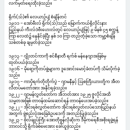
လက်မှတ်ရေးထိုးခဲ့သည်။
ရိုက်(သ်)၏ လေယာဉ်ပျံ စံချိန်တင်
၁၉၁၁ – အော်ဗီးလ် ရိုက်(သ်)သည် မြောက်ကယ်ရိုလိုင်းနား
ပြည်နယ် ကီးလ်ဒဲဗီးဟေးလ်တွင် လေယာဉ်ပျံဖြင့် ၉ မိနစ် ၄၅ စက္ကန့်
ကြာ လေထဲ၌ နေနိုင်ခဲ့ပြီး နှစ် ၁၀ ကြာ တည်တံ့ခဲ့သော ကမ္ဘာ့စံချိန်
သစ်တစ်ခု ချမှတ်ခဲ့သည်။
၁၉၁၃ – ဂျိုးတင်ကာကို စင်စီနာတီ ရက်စ် မန်နေဂျာအဖြစ်မှ
ထုတ်ပယ်ခဲ့သည်။
၁၉၁၆ – မိုရော့ကိုတပ်ဖွဲ့များက ဒူအောင်းမောင့်ခံတပ်ကို သိမ်းပိုက်ခဲ့
သည်။
၁၉၁၇ – ကာပိုရက်တိုတိုက်ပွဲ – ဂျာမနီနှင့် ဩစတြီးယားတို့က အီတ
လီတပ်မတော်အား အနိုင်ရခဲ့သည်။
၁၉၂၂ – ဂျာမန်လွှတ်တော်က အီဘတ်အား ၁၉၂၅ ဇူလိုင်အထိ
သမ္မတအဖြစ် တာဝန်ထမ်းဆောင်ရန် တာဝန်ပေးအပ်ခဲ့သည်။
၁၉၂၂ – အိုင်းရစ်လွှတ်တော်က အိုင်းရစ်လွတ်လပ်သောပြည်နယ်
အတွက် ဖွဲ့စည်းပုံအခြေခံဥပဒေကို အတည်ပြုခဲ့သည်။
၁၉၂၃ – ဗိုလ်ချုပ်ကြီး အောတိုဗွန်လိုဆိုးက ဒီမိုကရေစီအစိုးရဖွဲ့ရန်
ဘာလင်သို့ ရိုက်ခ်စ်ဗေးအား ခေါ်ယူခဲ့သည်။