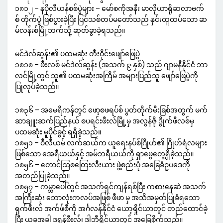
၁၈၁၂ – နပိုလီယန်စစ်ပွဲများ – မော်စကိုအနီး မာလိုယာရိုဆလာဗက်
စ် တိုက်ပွဲ ဖြစ်ပွားခဲ့ပြီး ပြင်သစ်တပ်မတော်သည် နှင်းထူထပ်သော ဆ
မ်လန်းစ်မြို့ဘက်သို့ ဆုတ်ခွာခဲ့ရသည်။
မင်ဒဲလ်ဆွန်း၏ ပထမဆုံး တီးဝိုင်းဖျော်ဖြေပွဲ
၁၈၁၈ – ဖီးလစ် မင်ဒဲလ်ဆွန်း (အသက် ၉ နှစ်) သည် ဂျာမနီနိုင်ငံ ဘာ
လင်မြို့တွင် သူ၏ ပထမဆုံးအကြိမ် အများပြည်သူ ဖျော်ဖြေပွဲကို
ပြုလုပ်ခဲ့သည်။
၁၈၃၆ – အမေရိကန်တွင် ဖော့စဖရပ်စ် ပွတ်တိုက်မီးခြစ်အတွက် မက်
ဆာချူးဆက်ပြည်နယ် စပရင်းဖီးလ်မြို့မှ အလွန်ဇို ဒွိုက်ဖီလစ်မှ
ပထမဆုံး မူပိုင်ခွင့် ရရှိခဲ့သည်။
၁၈၅၁ – ဝီလီယမ် လက်ဆယ်က ယူရေးနပ်စ်ဂြိုဟ်၏ ဂြိုဟ်ရံလများ
ဖြစ်သော အေရီယယ်နှင့် အမ်ဘရီယယ်ကို ရှာဖွေတွေ့ရှိခဲ့သည်။
၁၈၅၆ – တောင်ဩစတြေးလီးယား ဖွဲ့စည်းပုံ အခြေခံဥပဒေကို
အတည်ပြုခဲ့သည်။
၁၈၅၇ – ကမ္ဘာပေါ်တွင် အသက်ရှင်ကျန်ရစ်ပြီး ကစားနေဆဲ အသက်
အကြီးဆုံး ဘောလုံးကလပ်အဖြစ် ဖီဖာ မှ အသိအမှတ်ပြုခံရသော
ရှက်ဖီးလ် အက်ဖ်စီကို အင်္ဂလန်နိုင်ငံ ယော့ရှိုင်ယာတွင် တည်ထောင်ခဲ့
ပြီး ယခုအခါ ဒရွန်ဖီးလ်၊ ဒါဘီရှိုင်ယာတွင် အခြေစိုက်သည်။