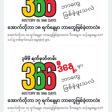
အောက်တိုဘာ ၁၈ ရက်နေ့မှာ ဘာတွေဖြစ်ခဲ့တာလဲ။
အောက်တိုဘာ ၁၈ ရက်နေ့မှာ ဘာတွေဖြစ်ခဲ့တာလဲ။ ဒီကနေ့က သင့်မွေးနေ့လား?
သင်နဲ့ တစ်ရက်တည်း မွေးခဲ့တဲ့ ဖွား…
အောက်တိုဘာ ၁၇ ရက်နေ့မှာ ဘာတွေဖြစ်ခဲ့တာလဲ။
အောက်တိုဘာ ၁၇ ရက်နေ့မှာ ဘာတွေဖြစ်ခဲ့တာလဲ။ ဒီကနေ့က သင့်မွေးနေ့လား?