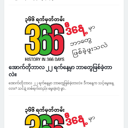
အောက်တိုဘာလ ၂၂ ရက်နေ့မှာ ဘာတွေဖြစ်ခဲ့တာ
လဲ။
အောက်တိုဘာလ ၂၂ ရက်နေ့မှာ ဘာတွေဖြစ်ခဲ့တာလဲ။ ဒီကနေ့က သင့်မွေးနေ့
လား? သင်နဲ့ တစ်ရက်တည်း မွေးခဲ့တဲ့ ဖွာ…