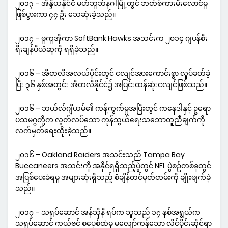
၂၀၁၃ – အိန္ဒိယနိုင်ငံ မဟ်ဘူဘ်နဂါမြို့တွင် ဘတ်စ်ကားမီးလောင်မှု
ဖြစ်ပွားကာ ၄၄ ဦး သေဆုံးခဲ့သည်။
၂၀၁၄ – ဖူကူအိုကာ SoftBank Hawks အသင်းက ၂၀၁၄ ဂျပန်စီး
ရီးချန်ပီယံဆုကို ရရှိခဲ့သည်။
၂၀၁၆ – အီတလီအလယ်ပိုင်းတွင် ငလျင်အားကောင်းစွာ လှုပ်ခတ်ခဲ့
ပြီး ၃၆ နှစ်အတွင်း အီတလီနိုင်ငံ၌ အပြင်းထန်ဆုံးငလျင်ဖြစ်သည်။
၂၀၁၆ – ဘယ်လ်ဂျီယမ်၏ ကန့်ကွက်မှုအပြီးတွင် ကနေဒါနှင့် ဥရော
ပသမဂ္ဂတို့က လွတ်လပ်သော ကုန်သွယ်ရေးသဘောတူညီချက်ကို
လက်မှတ်ရေးထိုးခဲ့သည်။
၂၀၁၆ – Oakland Raiders အသင်းသည် Tampa Bay
Buccaneers အသင်းကို အနိုင်ရရှိသည့်ပွဲတွင် NFL ပွဲစဉ်တစ်ခုတွင်
အပြစ်ပေးခံရမှု အများဆုံးရှိသည့် စံချိန်တင်မှတ်တမ်းကို ချိုးဖျက်ခဲ့
သည်။
၂၀၁၇ – သရုပ်ဆောင် အန်သိုနီ ရပ်က သူသည် ၁၄ နှစ်အရွယ်က
သရုပ်ဆောင် ကယ်ဗင် စပေ့စ်ထံမှ မလျော်ကန်သော လိင်ပိုင်းဆိုင်ရာ