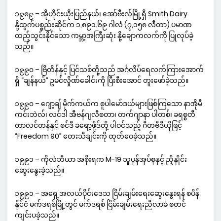
၁၉၈၉ – အိုဟိုင်းယိုးပြည်နယ်၊ အော်ဗီးလ်မြို့ရှိ Smith Dairy
နို့ထွက်ပစ္စည်းဆိုင်က ၁,၈၉၁.၆၉ ဂါလံ (၇,၁၅၈ လီတာ) ပမာဏ
ထည့်သွင်းနိုင်သော ကမ္ဘာ့အကြီးဆုံး နို့ချောကလက်ကို ပြုလုပ်ခဲ့
သည်။
၁၉၉၀ – ဗြိတိန်နှင့် ပြင်သစ်တို့သည် အင်္ဂလိပ်ရေလက်ကြားအောက်
ရှိ “ချန်နယ်” ဥမင်လှိုဏ်ခေါင်းကို ပြီးစီးအောင် တူးဖော်ခဲ့သည်။
၁၉၉၀ – ဂျော့ချ် မိုက်ကယ်က စူပါမော်ဒယ်များဖြစ်ကြသော နာအိုမီ
ကင်းဘဲလ်၊ လင်ဒါ အီဗန်ဂျလီစတာ၊ တက်ဂျာနာ ပါတစ်၊ ခရစ္စတီ
တာလင်တန်နှင့် စင်ဒီ ခရော့ဖို့ဒ်တို့ ပါဝင်သည့် ဂီတဗီဒီယိုဖြင့်
“Freedom 90” တေးသီချင်းကို ထုတ်ဝေခဲ့သည်။
၁၉၉၁ – ကိုလံဘီယာ အစိုးရက M-19 သူပုန်အုပ်စုနှင့် ညှိနှိုင်း
ဆွေးနွေးခဲ့သည်။
၁၉၉၁ – အရှေ့အလယ်ပိုင်းဒေသ ငြိမ်းချမ်းရေးဆွေးနွေးရန် စပိန်
နိုင်ငံ မက်ဒရစ်မြို့တွင် မက်ဒရစ် ငြိမ်းချမ်းရေးညီလာခံ စတင်
ကျင်းပခဲ့သည်။