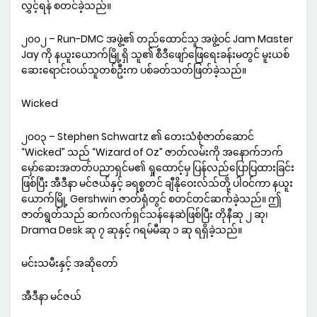
လွှင့်ရန် စတင်ခဲ့သည်။
၂၀၀၂ – Run-DMC အဖွဲ့၏ တည်ထောင်သူ အဖွဲ့ဝင် Jam Master
Jay ကို နယူးယောက်မြို့ရှိ သူ၏ စီဒီဖျော်ဖြေရေးခန်းမတွင် မူးယစ်
ဆေးရောင်းဝယ်သူတစ်ဦးက ပစ်ခတ်သတ်ဖြတ်ခဲ့သည်။
Wicked
၂၀၀၃ – Stephen Schwartz ၏ တေးသံစုံဇာတ်ဆောင်
“Wicked” သည် “Wizard of Oz” ဇာတ်လမ်းကို အနောက်ဘက်
မှော်ဆေးအတတ်ပညာရှင်မ၏ ရှုထောင့်မှ ပြန်လည်ပြောပြထားခြင်း
ဖြစ်ပြီး အီဒီနာ မင်ဇယ်နှင့် ခရစ္စတင် ချီနိုဝေးလ်သ်တို့ ပါဝင်ကာ နယူး
ယောက်မြို့ Gershwin ဇာတ်ရုံတွင် စတင်တင်ဆက်ခဲ့သည်။ ဤ
ဇာတ်ရွတ်သည် ဆက်လက်ရှင်သန်နေဆဲဖြစ်ပြီး တိုနီဆု ၂ ဆု၊
Drama Desk ဆု ၇ ဆုနှင့် ဂရမ်မီဆု ၁ ဆု ရရှိခဲ့သည်။
မင်းသမီးနှင့် အဆိုတော်
အီဒီနာ မင်ဇယ်