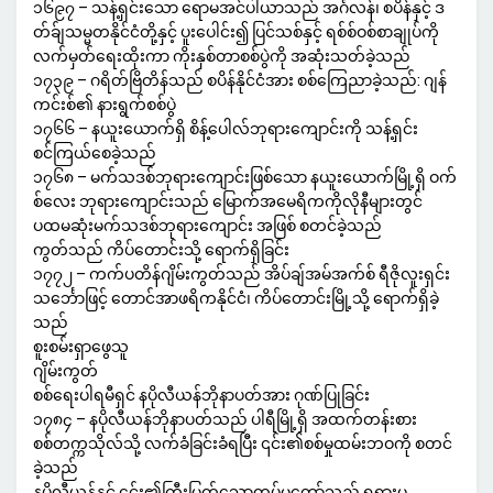
၁၆၉၇ – သန့်ရှင်းသော ရောမအင်ပါယာသည် အင်္ဂလန်၊ စပိန်နှင့် ဒ
တ်ခ်ျသမ္မတနိုင်ငံတို့နှင့် ပူးပေါင်း၍ ပြင်သစ်နှင့် ရစ်စ်ဝစ်စာချုပ်ကို
လက်မှတ်ရေးထိုးကာ ကိုးနှစ်တာစစ်ပွဲကို အဆုံးသတ်ခဲ့သည်
၁၇၃၉ – ဂရိတ်ဗြိတိန်သည် စပိန်နိုင်ငံအား စစ်ကြေညာခဲ့သည်: ဂျန်
ကင်းစ်၏ နားရွက်စစ်ပွဲ
၁၇၆၆ – နယူးယောက်ရှိ စိန့်ပေါလ်ဘုရားကျောင်းကို သန့်ရှင်း
စင်ကြယ်စေခဲ့သည်
၁၇၆၈ – မက်သဒစ်ဘုရားကျောင်းဖြစ်သော နယူးယောက်မြို့ရှိ ဝက်
စ်လေး ဘုရားကျောင်းသည် မြောက်အမေရိကကိုလိုနီများတွင်
ပထမဆုံးမက်သဒစ်ဘုရားကျောင်း အဖြစ် စတင်ခဲ့သည်
ကွတ်သည် ကိပ်တောင်းသို့ ရောက်ရှိခြင်း
၁၇၇၂ – ကက်ပတိန်ဂျိမ်းကွတ်သည် အိပ်ချ်အမ်အက်စ် ရီဇိုလူးရှင်း
သင်္ဘောဖြင့် တောင်အာဖရိကနိုင်ငံ၊ ကိပ်တောင်းမြို့သို့ ရောက်ရှိခဲ့
သည်
စူးစမ်းရှာဖွေသူ
ဂျိမ်းကွတ်
စစ်ရေးပါရမီရှင် နပိုလီယန်ဘိုနာပတ်အား ဂုဏ်ပြုခြင်း
၁၇၈၄ – နပိုလီယန်ဘိုနာပတ်သည် ပါရီမြို့ရှိ အထက်တန်းစား
စစ်တက္ကသိုလ်သို့ လက်ခံခြင်းခံရပြီး ၎င်း၏စစ်မှုထမ်းဘဝကို စတင်
ခဲ့သည်
နပိုလီယန်နှင့် ၎င်း၏ကြီးမြတ်သောတပ်မတော်သည် ရုရှားမှ