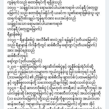
ကွန်ရက်သည် စတာဗိုရင်ကို ရရှိခဲ့သည်
၁၀၇၇ – သန့်ရှင်းသော ရောမအင်ပါယာဧကရာဇ် ဟင်နရီ (စတုတ္ထ
မြောက်) သည် စတာဗိုရင်ခရိုင်ကို ယခင်က သူ၏ဆရာဖြစ်ခဲ့သူ ယူး
ထရက်ချ်ဂိုဏ်းချုပ် ကွန်ရက်အား ပေးအပ်ခဲ့သည်
သန့်ရှင်းသော ရောမအင်ပါယာဧကရာဇ်
ဟင်နရီ (စတုတ္ထမြောက်)
ရီနာနိုစစ်ပွဲ
၁၁၃၇ – ရီနာနိုစစ်ပွဲ: အလီဖီ၏ စားပဲွရှင် ရန်နူ့ဖ် (ဒုတိယမြောက်)
သည် ရီနာနာနို ဂါဂါနီကိုတွင် ဆစ်စီလီမှ ရော်ဂျာ (ဒုတိယမြောက်)
အား အနိုင်ရခဲ့သည်
ဆစ်စီလီဘုရင်
ရော်ဂျာ (ဒုတိယမြောက်)
၁၂၇၀ – ရှစ်ကြိမ်မြောက် ခရူးဆိတ်စစ်ပွဲနှင့် တူနီစ်ဝန်းရံပိတ်ဆို့
မှုသည် လွန်ခဲ့သော လများက ကွယ်လွန်ခဲ့သူ ပြင်သစ်ဘုရင် လူဝီ
(ဒသမမြောက်) ၏ ညီဖြစ်သူ ဆစ်စီလီမှ ချားလ်စ် (ပထမမြောက်)
နှင့် တူနီစ်စူလတန်တို့ သဘောတူညီချက်ဖြင့် အဆုံးသတ်ခဲ့သည်
၁၃၄၀ – ရီယို ဆာလာဒိုစစ်ပွဲ (သို့မဟုတ် တာရီဖာ): ပေါ်တူဂီဘုရင် အ
ယ်လ်ဖွန်းဆို (စတုတ္ထမြောက်) နှင့် ကာစတီးလ်ဘုရင် အယ်လ်ဖွန်းဆို
(၁၁ ယောက်မြောက်) တို့သည် မော်ရိုကိုစူလတန်အဘူ အယ်လ်ဟာ
ဆန်အလီနှင့် ဂရာနာဒါမှ ယူးဆပ်ဖ် (ပထမမြောက်) တို့အား အိုင်