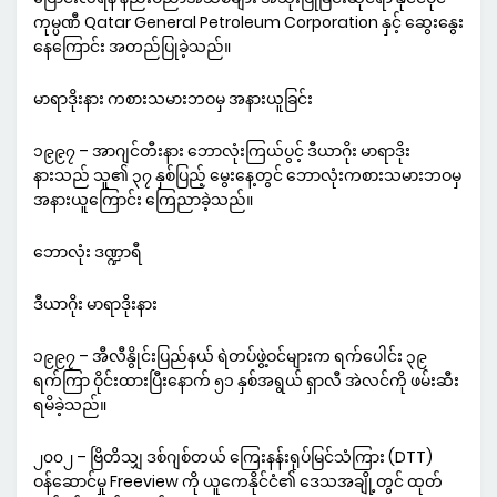
ကုမ္ပဏီ Qatar General Petroleum Corporation နှင့် ဆွေးနွေး
နေကြောင်း အတည်ပြုခဲ့သည်။
မာရာဒိုးနား ကစားသမားဘဝမှ အနားယူခြင်း
၁၉၉၇ – အာဂျင်တီးနား ဘောလုံးကြယ်ပွင့် ဒီယာဂိုး မာရာဒိုး
နားသည် သူ၏ ၃၇ နှစ်ပြည့် မွေးနေ့တွင် ဘောလုံးကစားသမားဘဝမှ
အနားယူကြောင်း ကြေညာခဲ့သည်။
ဘောလုံး ဒဏ္ဍာရီ
ဒီယာဂိုး မာရာဒိုးနား
၁၉၉၇ – အီလီနွိုင်းပြည်နယ် ရဲတပ်ဖွဲ့ဝင်များက ရက်ပေါင်း ၃၉
ရက်ကြာ ဝိုင်းထားပြီးနောက် ၅၁ နှစ်အရွယ် ရှာလီ အဲလင်ကို ဖမ်းဆီး
ရမိခဲ့သည်။
၂၀၀၂ – ဗြိတိသျှ ဒစ်ဂျစ်တယ် ကြေးနန်းရုပ်မြင်သံကြား (DTT)
ဝန်ဆောင်မှု Freeview ကို ယူကေနိုင်ငံ၏ ဒေသအချို့တွင် ထုတ်