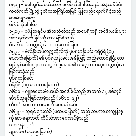
၁၅၀၂ – ပေါ်တူဂီသင်္ဘောသား ဗက်စ်ကိုဒါဂါမာသည် အိန္ဒိယနိုင်ငံ၊
ကလီကတ်မြို့သို့ ဒုတိယအကြိမ်အဖြစ် ပြန်လည်ရောက်ရှိခဲ့သည်
စူးစမ်းရှာဖွေသူ
ဗက်စ်ကိုဒါဂါမာ
၁၅၀၃ – စပိန်ဘုရင်မ အီဆဘဲလ်သည် အမေရိကရှိ အင်ဒီးယန်းများ
အား ရက်စက်ခြင်းကို တားမြစ်ခဲ့သည်
ဗီလ်နီးယပ်တက္ကသိုလ် တည်ထောင်ခြင်း
၁၅၇၉ – ဗီလ်နီးယပ်တက္ကသိုလ်ကို ပုပ်ရဟန်းမင်း ဂရီဂိုရီ (၁၃
ယောက်မြောက်) ၏ ပုပ်ရဟန်းမင်းအမိန့်ဖြင့် တည်ထောင်ခဲ့ပြီး လာ
မည့်နှစ်ပေါင်း ၂၀၀ အတွက် ဥရောပ၏ အရှေ့ဘက်ဆုံးတက္ကသိုလ်
ဖြစ်လာခဲ့သည်
ပုပ်ရဟန်းမင်း
ဂရီဂိုရီ (၁၃ ယောက်မြောက်)
၁၆၁၁ – ဂျူးစတေးဗီးယပ်စ် အဒေါ်ဖပ်သည် အသက် ၁၇ နှစ်တွင်
ဆွီဒင်ဘုရင်ဖြစ်လာခဲ့သည် (၁၆၁၁-၃၂)
ဟိပ်သ်အား ဘဟားမားကို ပေးအပ်ခြင်း
၁၆၂၉ – ဘုရင် ချားလ်စ် (ပထမမြောက်) သည် ဘဟားမားကျွန်းစု
ကို ဆာ ရောဘတ် ဟိပ်သ်အား ပေးအပ်ခဲ့သည်
အင်္ဂလန်ဘုရင်
ချားလ်စ် (ပထမမြောက်)