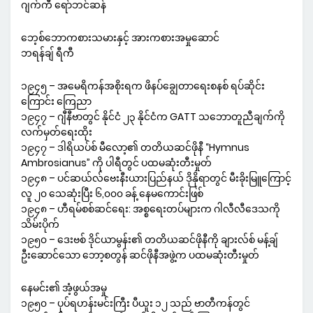
ဂျက်ကီ ရော်ဘင်ဆန်
ဘေ့စ်ဘောကစားသမားနှင့် အားကစားအမှုဆောင်
ဘရန်ချ် ရီကီ
၁၉၄၅ – အမေရိကန်အစိုးရက ဖိနပ်ချွေတာရေးစနစ် ရပ်ဆိုင်း
ကြောင်း ကြေညာ
၁၉၄၇ – ဂျီနီဗာတွင် နိုင်ငံ ၂၃ နိုင်ငံက GATT သဘောတူညီချက်ကို
လက်မှတ်ရေးထိုး
၁၉၄၇ – ဒါရိယပ်စ် မီလော့၏ တတိယဆင်ဖိုနီ “Hymnus
Ambrosianus” ကို ပါရီတွင် ပထမဆုံးတီးမှုတ်
၁၉၄၈ – ပင်ဆယ်လ်ဗေးနီးယားပြည်နယ် ဒိုနိုရာတွင် မီးခိုးမြူကြောင့်
လူ ၂၀ သေဆုံးပြီး ၆,၀၀၀ ခန့် နေမကောင်းဖြစ်
၁၉၄၈ – ဟီရမ်စစ်ဆင်ရေး: အစ္စရေးတပ်များက ဂါလီလီဒေသကို
သိမ်းပိုက်
၁၉၅၀ – ဒေးဗစ် ဒိုင်ယာမွန်း၏ တတိယဆင်ဖိုနီကို ချားလ်စ် မန့်ချ်
ဦးဆောင်သော ဘော့စတွန် ဆင်ဖိုနီအဖွဲ့က ပထမဆုံးတီးမှုတ်
နေမင်း၏ အံ့ဖွယ်အမှု
၁၉၅၀ – ပုပ်ရဟန်းမင်းကြီး ပီယူး ၁၂ သည် ဗာတီကန်တွင်