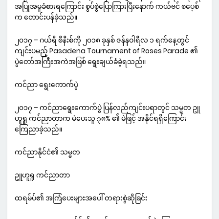
အပြုအမူခံစားရကြောင်း စွပ်စွဲပြောကြားပြီးနောက် ကယ်ဗင် စပေ့စ်
က တောင်းပန်ခဲ့သည်။
၂၀၁၇ – ဂယ်ရီ စီနီးစ်ကို ၂၀၁၈ ခုနှစ် ဇန်နဝါရီလ ၁ ရက်နေ့တွင်
ကျင်းပမည့် Pasadena Tournament of Roses Parade ၏
ပွဲတော်အကြီးအကဲအဖြစ် ရွေးချယ်ခံခဲ့ရသည်။
ကင်ညာ ရွေးကောက်ပွဲ
၂၀၁၇ – ကင်ညာရွေးကောက်ပွဲ ပြန်လည်ကျင်းပရာတွင် သမ္မတ ဥူ
ဟူရူ ကင်ညာတာက မဲပေးသူ ၃၈% ၏ မဲဖြင့် အနိုင်ရရှိကြောင်း
ကြေညာခဲ့သည်။
ကင်ညာနိုင်ငံ၏ သမ္မတ
ဥူဟူရူ ကင်ညာတာ
ထရမ်ပ်၏ အကြံပေးများအပေါ် တရားစွဲဆိုခြင်း