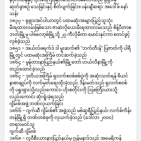
ဆုတ်ခွာစဉ် သေခြင်းနှင့် စိတ်ပျက်ခြင်း။ ပန်းချီဆရာ: အဒေါ်ဖ် နော်
သန်း
၁၈၃၇ – ရုရှားအင်ပါယာတွင် ပထမဆုံးအများပြည်သူသုံး
မီးရထားလမ်းဖြစ်သော ဇာဆဲလိုယေးမီးရထားလမ်းသည် စိန့်ပီတာစ
ဘတ်မြို့မှ ပါဗ်လော့စ်မြို့သို့ ၂၇ ကီလိုမီတာ မောင်းနှင်ကာ စတင်ဖွင့်
လှစ်ခဲ့သည်
၁၈၅၁ – အယ်လ်ဖရက်ဒ် ဒါ မူးဆက်၏ “ဘက်တီးန်” ပြဇာတ်ကို ပါရီ
မြို့တွင် ပထမဆုံးအကြိမ် တင်ဆက်ခဲ့သည်
၁၈၆၄ – မွန်တားနာပြည်နယ်၏မြို့တော် ဟယ်လီနာမြို့ကို
တည်ထောင်ခဲ့သည်
၁၈၆၄ – ဒုတိယအကြိမ် ရှလက်စဝစ်စစ်ပွဲကို အဆုံးသတ်ရန် ဗီယင်
နာစာချုပ်ကို လက်မှတ်ရေးထိုးခဲ့သည်; ဒိန်းမတ်သည် ရှလက်စဝစ်
ကို ပရူးရှားသို့လည်းကောင်း၊ ဟိုးစတိုင်းကို ဩစတြီးယားသို့
လည်းကောင်း ဆုံးရှုံးခဲ့ရသည်
ဂျိမ်းစ်အဖွဲ့ ဘဏ်လုယက်ခြင်း
၁၈၆၆ – ဂျက်ဆီ ဂျိမ်းစ်၏ အဖွဲ့သည် မစ်ဆူရီပြည်နယ်၊ လက်စ်ကိန်း
တန်မြို့ရှိ ဘဏ်တစ်ခုကို လုယက်ခဲ့သည် (ဒေါ်လာ ၂၀၀၀)
တရားမဝင်သူ
ဂျက်ဆီ ဂျိမ်းစ်
၁၈၆၈ – လူဝီစီးယားနားပြည်နယ်မှ ဂျွန်မနာဒ်သည် အမေရိကန်