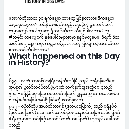
အောက်တိုဘာလ ၃၀ ရက်နေ့မှာ ဘာတွေဖြစ်ခဲ့တာလဲ။ ဒီကနေ့က
သင့်မွေးနေ့လား? သင်နဲ့ တစ်ရက်တည်း မွေးခဲ့တဲ့ ဖွားဘက်တော်
ကမ္ဘာကျော် ဘယ်သူတွေ ရှိတယ်ဆိုတာ သိချင်ပါသလား? လူ့
#သမိုင်း တလျှောက် နှစ်ပေါင်းများစွာမှာ ခုနှစ်မတူပေမဲ့၊ ဒီရက် ဒီလ
အတိအကျနေ့ရက်မှာ ကမ္ဘာအနှံ့မှာ ဘာတွေ ဖြစ်ပျက်ခဲ့တယ်ဆိုတာ
ကော သင် သိပါသလား?၊
What happened on this Day
in History?
၊
၆၃၇ – သံတံတားစစ်ပွဲအပြီး အန်တီအုပ်မြို့သည် ရာရှီဒန်ခလီဖေး
အုပ်စု၏ မွတ်စ်လင်မ်တပ်ဖွဲ့များထံ လက်နက်ချအညံ့ပေးခဲ့သည်
၇၀၁ – ဂရိနိုင်ငံမှ ခြောက်ယောက်မြောက် ဂျွန်သည် ကက်သလစ်ပုပ်
ရဟန်းမင်းအဖြစ် အုပ်စိုးခြင်းကို စတင်ခဲ့သည်
၉၄၂ – စပိုလီတိုမှ အယ်လ်ဘာရစ် (ဒုတိယမြောက်) သည် မရီနပ်စ်
(ဒုတိယမြောက်) အား ကက်သလစ်ပုပ်ရဟန်းမင်းအဖြစ် တင်မြှောက်
ခဲ့ပြီး အမှားအယွင်းဖြင့် မာတင် (တတိယမြောက်) ဟုလည်း ခေါ်တွင်
ခဲ့သည်