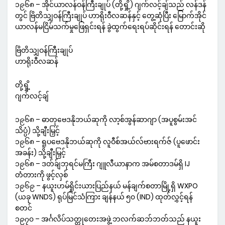
၁၉၆၈ – အိုင်ယာလန်ဝန်ကြီးချုပ် (တို့ရှို့) ဂျက်လင့်ချ်သည် လန်ဒန်
တွင် ဗြိတိသျှဝန်ကြီးချုပ် ဟာရိုးဝီလဆန်နှင့် တွေ့ဆုံပြီး မြောက်အိုင်
ယာလန်မငြိမ်သက်မှုဖြေရှင်းရန် ခွဲထွက်ရေးရပ်ဆိုင်းရန် တောင်းဆို
ဗြိတိသျှဝန်ကြီးချုပ်
ဟာရိုးဝီလဆန်
တို့ရှို့
ဂျက်လင့်ချ်
၁၉၆၈ – ဓာတုဗေဒနိုဘယ်ဆုကို လာ့စ်အွန်ဆာဂျာ (အပူစွမ်းအင်
သိပ္ပံ) သို့ချီးမြှင့်
၁၉၆၈ – ရူပဗေဒနိုဘယ်ဆုကို လူဝီစ်အယ်လ်ဗားရက်ဇ် (ပူဖောင်း
အခန်း) သို့ချီးမြှင့်
၁၉၆၈ – ဒတ်ခ်ျဘုရင်မကြီး ဂျူလီယာနာက အမ်စတာဒမ်ရှိ IJ
တံတားကို ဖွင့်လှစ်
၁၉၆၉ – နယူးဟမ်ရှိုင်းယားပြည်နယ် မန်ချက်စတာမြို့ရှိ WXPO
(ယခု WNDS) ရုပ်မြင်သံကြား ချန်နယ် ၅၀ (IND) ထုတ်လွှင့်ရန်
စတင်
၁၉၇၀ – အင်္ဂလိပ်သတ္တုတေးအဖွဲ့ ဘလက်ဆဘ်ဘတ်သည် နယူး