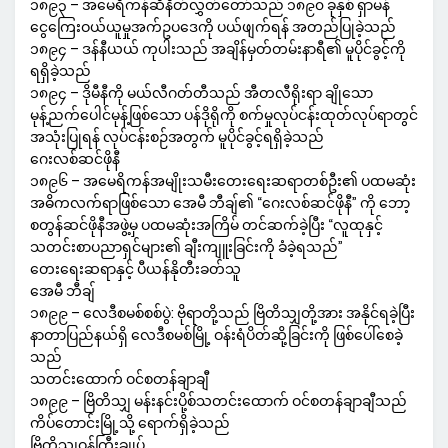
၁၈၉၃ – အမေရိကန်ဆီနိတ်လွှတ်တော်သည် ၁၈၉၀ ခုနှစ် ရှာမန်
ငွေကြေးဝယ်ယူမှုအက်ဥပဒေကို ပယ်ဖျက်ရန် အတည်ပြုခဲ့သည်
၁၈၉၄ – ဒန်နီယယ် ကုပါးသည် အချိန်မှတ်တမ်းနာရီ၏ မူပိုင်ခွင့်ကို
ရရှိခဲ့သည်
၁၈၉၄ – ဒိုမီနီကို မယ်လီဂတ်တီသည် အီတလီရိုးရာ ချိုသော
မုန့်ညက်ပေါင်မုန့်ဖြစ်သော ပန်ဒိုရိုကို စက်မှုလုပ်ငန်းထုတ်လုပ်ရာတွင်
အသုံးပြုရန် လုပ်ငန်းစဉ်အတွက် မူပိုင်ခွင့်ရရှိခဲ့သည်
ဂေးလစ်ဆင်ဖိုနီ
၁၈၉၆ – အမေရိကန်အမျိုးသမီးတေးရေးဆရာတစ်ဦး၏ ပထမဆုံး
အဓိကလက်ရာဖြစ်သော အေမီ ဘီချ်၏ “ဂေးလစ်ဆင်ဖိုနီ” ကို ဘော့
စတွန်ဆင်ဖိုနီအဖွဲ့မှ ပထမဆုံးအကြိမ် တင်ဆက်ခဲ့ပြီး “လူထုနှင့်
သတင်းစာပညာရှင်များ၏ ချီးကျူးခြင်းကို ခံခဲ့ရသည်”
တေးရေးဆရာနှင့် ပီယန်နိုတီးခတ်သူ
အေမီ ဘီချ်
၁၈၉၉ – လေဒီစမစ်စစ်ပွဲ: ဗိုရာတို့သည် ဗြိတိသျှတို့အား အနိုင်ရခဲ့ပြီး
နာတာပြည်နယ်ရှိ လေဒီစမစ်မြို့ ဝန်းရံပိတ်ဆို့ခြင်းကို ဖြစ်ပေါ်စေခဲ့
သည်
သတင်းထောက် ဝင်စတန်ချာချီ
၁၈၉၉ – ဗြိတိသျှ မန်းနင်းပို့စ်သတင်းထောက် ဝင်စတန်ချာချီသည်
ကိပ်တောင်းမြို့သို့ ရောက်ရှိခဲ့သည်
ဗြိတိသျှဝန်ကြီးချုပ်