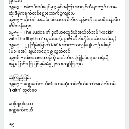
ပြင်ဆင်
၁၉၈၃ – စစ်တပ်အုပ်ချုပ်မှု ၇ နှစ်အကြာ အာဂျင်တီးနားတွင် ပထမ
ဆုံးဒီမိုကရက်တစ်ရွေးကောက်ပွဲကျင်းပ
၁၉၈၄ – တိုက်ဂါအသင်း ပစ်သမား ဝီလီဟာနန်ဇကို အမေရိကန်လိဂ်
ဆိုင်ယန်းဆုရ
၁၉၈၅ – The Judds ၏ ဒုတိယစတူဒီယိုအယ်လ်ဘမ် “Rockin’
with the Rhythm” ထုတ်ဝေ (၁၉၈၆ ဘီလ်ဘိုဒ်အယ်လ်ဘမ်ဆု)
၁၉၈၅ – ၂၂ ကြိမ်မြောက် NASA အာကာသလွန်းပျံယာဉ် မစ်ရှင်
(၆၁-အေ): ချယ်လင်ဂျာ ၉ လွှတ်တင်
၁၉၈၆ – ဒစ်စကာဗာယာဉ်ကို အော်ဘီတာပြုပြင်ရေးစက်ရုံသို့
ရွှေ့ပြောင်း၊ ပြုပြင်မွမ်းမံမှု ၂၀၀ ကျော်ပြုလုပ်
ယုံကြည်ခြင်း
၁၉၈၇ – ဂျော့မက်ကယ်၏ ပထမဆုံးတစ်ကိုယ်တော်အယ်လ်ဘမ်
“Faith” ထုတ်ဝေ
ပေါ့ပ်စူပါစတာ
ဂျော့မက်ကယ်
၁၉