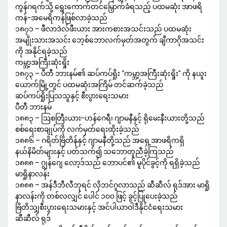
ကွန်ဂရက်သို့ ရွေးကောက်တင်မြှောက်ခံရသည့် ပထမဆုံး အာဖရိ
ကန်-အမေရိကန်ဖြစ်လာခဲ့သည်
၁၈၇၁ – ဖီလာဒဲလ်ဖီးယား အားကစားအသင်းသည် ပထမဆုံး
အမျိုးသားအသင်း ဘေ့စ်ဘောလက်မှတ်အတွက် ချီကာဂိုအသင်း
ကို အနိုင်ရခဲ့သည်
ကမ္ဘာ့အကြီးဆုံးရှိုး
၁၈၇၃ – ပီတီ ဘားနမ်၏ ဆပ်ကပ်ရှိုး “ကမ္ဘာ့အကြီးဆုံးရှိုး” ကို နယူး
ယောက်မြို့တွင် ပထမဆုံးအကြိမ် တင်ဆက်ခဲ့သည်
ဆပ်ကပ်ရှိုးပြသသူနှင့် စီးပွားရေးသမား
ပီတီ ဘားနမ်
၁၈၈၃ – ဩစတြီးယား-ဟန်ဂေရီ၊ ဂျာမနီနှင့် ရိုမေးနီးယားတို့သည်
စစ်ရေးစာချုပ်ကို လက်မှတ်ရေးထိုးခဲ့သည်
၁၈၈၆ – ဂရိတ်ဗြိတိန်နှင့် ဂျာမနီတို့သည် အရှေ့အာဖရိကရှိ
နယ်နိမိတ်များနှင့် ပတ်သက်၍ သဘောတူညီခဲ့ကြသည်
၁၈၈၈ – ဂျွန်ဂျေ လော့ဒ်သည် ဘောပင်၏ မူပိုင်ခွင့်ကို ရရှိခဲ့သည်
မာရှိုနာလန်း
၁၈၈၈ – အန်ဒီဘီလီဘုရင် လိုဘင်ဂူလာသည် ဆီဆီလ် ရုဒ်အား မာရှို
နာလန်းကို တစ်လလျှင် ပေါင် ၁၀၀ ဖြင့် ခွင့်ပြုပေးခဲ့သည်
ဗြိတိသျှစီးပွားရေးသမားနှင့် အင်ပါယာဝါဒီနိုင်ငံရေးသမား
ဆီဆီလ် ရုဒ်