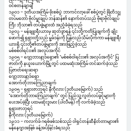
ဝင်စတန်ချာချီ
၁၉၀၁ – ဒုတိယအကြိမ် ဗိုးစစ်ပွဲ: ဘာကင်လာ့ခေါ် စစ်ပွဲတွင် ဗြိတိသျှ
တပ်မတော် ဗိုလ်မှူးချုပ် ဘန်ဆန်၏ နောက်တပ်သည် ဗိုရာဗိုလ်ချုပ်
ကြီး ဘိုသာ၏ တပ်ဖွဲ့များထံ အညံ့ခံခဲ့ရသည်
၁၉၀၃ – မန်ချူးရီးယားမှ ဆုတ်ခွာရန် ၎င်းတို့ကတိပြုချက်ကို ချိုး
ဖောက်၍ ရုရှားတို့သည် မူ့ခ်ဒန်းကို ပြန်လည်သိမ်းပိုက်ကာ မန်ချူးရီး
ယားရှိ ၎င်းတို့၏တပ်ဖွဲ့များကို အားဖြည့်ခဲ့သည်
မစ်စစ်ဝါရင်းး၏ အလုပ်အကိုင်
၁၉၀၅ – ဂျော့ဘားနာ့ဒ်ရှော၏ “မစ်စစ်ဝါရင်းး၏ အလုပ်အကိုင်” ပြ
ဇာတ်ကို နယူးယောက်မြို့တွင် ပထမဆုံးအကြိမ် တင်ဆက်ခဲ့သည်
ပြဇာတ်ရေးဆရာ
ဂျော့ဘားနာ့ဒ်ရှော
အောက်တိုဘာကြေညာချက်
၁၉၀၅ – ရုရှားဇာဘုရင် နီကိုလား (ဒုတိယမြောက်) သည်
“အောက်တိုဘာကြေညာချက်” တွင် ပြည်သူ့လွတ်လပ်ခွင့်များကို
ပေးအပ်ခဲ့ပြီး ပထမဆုံးဒူးမား (ပါလီမန်) ကို လက်ခံခဲ့သည်
ရုရှားဇာဘုရင်
နီကိုလား (ဒုတိယမြောက်)
၁၉၁၁ – ကလက်ခ် ဂရစ်ဖစ်သစ်သည် ဝါရှင်တန်ဆီနိတ်တာများ၏
မန်နေဂျာအဖြစ် ခန့်အပ်ခြင်းခံရသည်