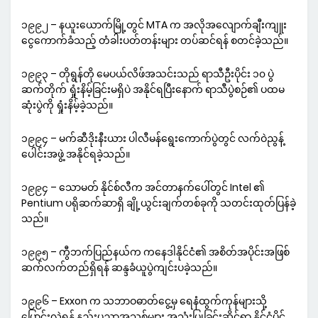
၁၉၉၂ – နယူးယောက်မြို့တွင် MTA က အလိုအလျောက်ချီးကျူး
ငွေကောက်ခံသည့် တံခါးပတ်တန်းများ တပ်ဆင်ရန် စတင်ခဲ့သည်။
၁၉၉၃ – တိုရွန်တို မေပယ်လိဖ်အသင်းသည် ရာသီဦးပိုင်း ၁၀ ပွဲ
ဆက်တိုက် ရှုံးနိမ့်ခြင်းမရှိပဲ အနိုင်ရပြီးနောက် ရာသီပွဲစဉ်၏ ပထမ
ဆုံးပွဲကို ရှုံးနိမ့်ခဲ့သည်။
၁၉၉၄ – မက်ဆီဒိုးနီးယား ပါလီမန်ရွေးကောက်ပွဲတွင် လက်ဝဲညွန့်
ပေါင်းအဖွဲ့ အနိုင်ရခဲ့သည်။
၁၉၉၄ – သောမတ် နိုင်စ်လီက အင်တာနက်ပေါ်တွင် Intel ၏
Pentium ပရိုဆက်ဆာရှိ ချို့ယွင်းချက်တစ်ခုကို သတင်းထုတ်ပြန်ခဲ့
သည်။
၁၉၉၅ – ကွီဘက်ပြည်နယ်က ကနေဒါနိုင်ငံ၏ အစိတ်အပိုင်းအဖြစ်
ဆက်လက်တည်ရှိရန် ဆန္ဒခံယူပွဲကျင်းပခဲ့သည်။
၁၉၉၆ – Exxon က သဘာဝဓာတ်ငွေ့မှ ရေနံထွက်ကုန်များသို့
ပြောင်းလဲရန် နည်းပညာအသစ်များ အသုံးပြုခြင်းဆိုင်ရာ နိုင်ငံပိုင်