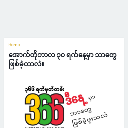
Home
အောက်တိုဘာလ ၃၀ ရက်နေ့မှာ ဘာတွေ
ဖြစ်ခဲ့တာလဲ။