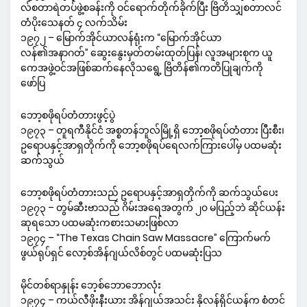
လ်စတာရဲတပ်ဖွဲ့စခန်းကို ဝင်ရောက်တိုက်ခိုက်ပြီး ဗြိတိသျှစတာလင်
တံပိုးသေနတ် ၄ လက်သိမ်း
၁၉၇၂ – မြောက်အိုင်ယာလန်ရုံးက “မြောက်အိုင်ယာ
လန်၏အနာဂတ်” ဆွေးနွေးမှတ်တမ်းထုတ်ပြန်၊ လူအများစုက ယူ
ကေအဖွဲ့ဝင်အဖြစ်ဆက်နေလိုသရွေ့ ဗြိတိန်၏ကတိပြုချက်ကို
ဖော်ပြ
ဘော့စဖိုရပ်တံတားဖွင့်ပွဲ
၁၉၇၃ – တူရကီနိုင်ငံ အစ္စတန်ဘူလ်မြို့ရှိ ဘော့စဖိုရပ်တံတား ပြီးစီး၊
ဥရောပနှင့်အာရှတိုက်ကို ဘော့စဖိုရပ်ရေလက်ကြားပေါ်မှ ပထမဆုံး
ဆက်သွယ်
ဘော့စဖိုရပ်တံတားသည် ဥရောပနှင့်အာရှတိုက်ကို ဆက်သွယ်ပေး
၁၉၇၃ – တွမ်ဆီးဗာသည် ဂိမ်းအရေအတွက် ၂၀ မပြည့်ဘဲ ဆိုင်ယန်း
ဆုရသော ပထမဆုံးကစားသမားဖြစ်လာ
၁၉၇၄ – “The Texas Chain Saw Massacre” ကြောက်မက်
ဖွယ်ရုပ်ရှင် လော့စ်အိန်ဂျယ်လိစ်တွင် ပထမဆုံးပြသ
မိုင်တစ်ရာနှုန်း ဘေ့စ်ဘောဘောလုံး
၁၉၇၄ – ကယ်လီဖိုးနီးယား အိန်ဂျယ်အသင်း နိုလန်ရိုင်ယန်က စံတင်