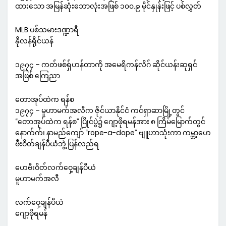
ထားသော အမြန်ဆုံးဘောလုံးအဖြစ် ၁၀၀.၉ မိုင်နှုန်းဖြင့် ပစ်လွှတ်
MLB ပစ်သမားဒဏ္ဍာရီ
နိုလန်ရိုင်ယန်
၁၉၇၄ – ကတ်ဖစ်ရှ်ဟန်တာကို အမေရိကန်လိဂ် ဆိုင်ယန်းဆုရှင်
အဖြစ် ကြေညာ
တောအုပ်ထဲက ရန်စ
၁၉၇၄ – မူဟာမက်အလီက ဇိုင်ယာနိုင်ငံ ကင်ရှာဆာမြို့တွင်
“တောအုပ်ထဲက ရန်စ” ပြိုင်ပွဲ၌ ဂျော့ဖိုရမန်အား ၈ ကြိမ်မြောက်တွင်
နောက်က်၊ နာမည်ကျော် “rope-a-dope” ဗျူဟာသုံးကာ ကမ္ဘာ့ဟေ
ဗီးဝိတ်ချန်ပီယံဘွဲ့ ပြန်လည်ရ
ဟေဗီးဝိတ်လက်ဝှေ့ချန်ပီယံ
မူဟာမက်အလီ
လက်ဝှေ့ချန်ပီယံ
ဂျော့ဖိုရမန်