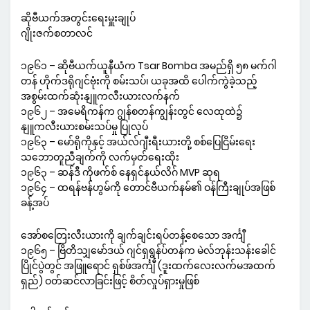
ဆိုဗီယက်အတွင်းရေးမှူးချုပ်
ဂျိုးဇက်စတာလင်
၁၉၆၁ – ဆိုဗီယက်ယူနီယံက Tsar Bomba အမည်ရှိ ၅၈ မက်ဂါ
တန် ဟိုက်ဒရိုဂျင်ဗုံးကို စမ်းသပ်၊ ယခုအထိ ပေါက်ကွဲခဲ့သည့်
အစွမ်းထက်ဆုံးနျူကလီးယားလက်နက်
၁၉၆၂ – အမေရိကန်က ဂျွန်စတန်ကျွန်းတွင် လေထုထဲ၌
နျူကလီးယားစမ်းသပ်မှု ပြုလုပ်
၁၉၆၃ – မော်ရိုကိုနှင့် အယ်လ်ဂျီးရီးယားတို့ စစ်ပြေငြိမ်းရေး
သဘောတူညီချက်ကို လက်မှတ်ရေးထိုး
၁၉၆၃ – ဆန်ဒီ ကိုဖက်စ် နေရှင်နယ်လိဂ် MVP ဆုရ
၁၉၆၄ – ထရန်ဗန်ဟွမ်ကို တောင်ဗီယက်နမ်၏ ဝန်ကြီးချုပ်အဖြစ်
ခန့်အပ်
အော်စတြေးလီးယားကို ချက်ချင်းရပ်တန့်စေသော အင်္ကျီ
၁၉၆၅ – ဗြိတိသျှမော်ဒယ် ဂျင်ရှရွန်ပ်တန်က မဲလ်ဘုန်းသန်းခေါင်
ပြိုင်ပွဲတွင် အဖြူရောင် ရှစ်ဖ်အင်္ကျီ (ဒူးထက်လေးလက်မအထက်
ရှည်) ဝတ်ဆင်လာခြင်းဖြင့် စိတ်လှုပ်ရှားမှုဖြစ်