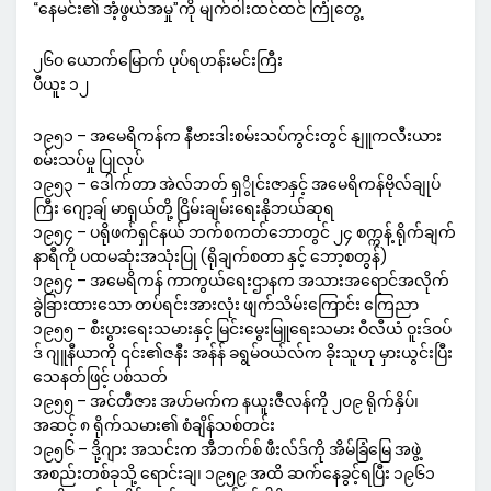
“နေမင်း၏ အံ့ဖွယ်အမှု”ကို မျက်ဝါးထင်ထင် ကြုံတွေ့
၂၆၀ ယောက်မြောက် ပုပ်ရဟန်းမင်းကြီး
ပီယူး ၁၂
၁၉၅၁ – အမေရိကန်က နီဗားဒါးစမ်းသပ်ကွင်းတွင် နျူကလီးယား
စမ်းသပ်မှု ပြုလုပ်
၁၉၅၃ – ဒေါက်တာ အဲလ်ဘတ် ရှွိုင်းဇာနှင့် အမေရိကန်ဗိုလ်ချုပ်
ကြီး ဂျော့ချ် မာရှယ်တို့ ငြိမ်းချမ်းရေးနိုဘယ်ဆုရ
၁၉၅၄ – ပရိုဖက်ရှင်နယ် ဘက်စကတ်ဘောတွင် ၂၄ စက္ကန့် ရိုက်ချက်
နာရီကို ပထမဆုံးအသုံးပြု (ရိုချက်စတာ နှင့် ဘော့စတွန်)
၁၉၅၄ – အမေရိကန် ကာကွယ်ရေးဌာနက အသားအရောင်အလိုက်
ခွဲခြားထားသော တပ်ရင်းအားလုံး ဖျက်သိမ်းကြောင်း ကြေညာ
၁၉၅၅ – စီးပွားရေးသမားနှင့် မြင်းမွေးမြူရေးသမား ဝီလီယံ ဝူးဒ်ဝပ်
ဒ် ဂျူနီယာကို ၎င်း၏ဇနီး အန်န် ခရွမ်ဝယ်လ်က ခိုးသူဟု မှားယွင်းပြီး
သေနတ်ဖြင့် ပစ်သတ်
၁၉၅၅ – အင်တီဇား အဟ်မက်က နယူးဇီလန်ကို ၂၀၉ ရိုက်နှိပ်၊
အဆင့် ၈ ရိုက်သမား၏ စံချိန်သစ်တင်း
၁၉၅၆ – ဒို့ဂျား အသင်းက အီဘက်စ် ဖီးလ်ဒ်ကို အိမ်ခြံမြေ အဖွဲ့
အစည်းတစ်ခုသို့ ရောင်းချ၊ ၁၉၅၉ အထိ ဆက်နေခွင့်ရပြီး ၁၉၆၁