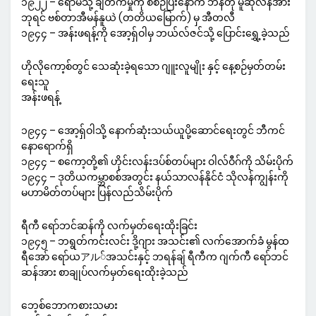
၁၉၂၂ – ရောမသို့ ချီတက်မှုကို စီစဉ်ပြီးနောက် ဘီနီတို မူဆိုလီနီအား
ဘုရင် ဗစ်တာအီမန်နူယဲ (တတိယမြောက်) မှ အီတလီ
၁၉၄၄ – အန်းဖရန့်ကို အော့ရှ်ဝါမှ ဘယ်လ်ဇင်သို့ ပြောင်းရွှေ့ခဲ့သည်
ဟိုလိုကော့စ်တွင် သေဆုံးခဲ့ရသော ဂျူးလူမျိုး နှင့် နေ့စဉ်မှတ်တမ်း
ရေးသူ
အန်းဖရန့်
၁၉၄၄ – အော့ရှ်ဝါသို့ နောက်ဆုံးသယ်ယူပို့ဆောင်ရေးတွင် ဘီကင်
နောရောက်ရှိ
၁၉၄၄ – စကော့တို့၏ ဟိုင်းလန်းဒပ်စ်တပ်များ ဝါလ်ဝီဂ်ကို သိမ်းပိုက်
၁၉၄၄ – ဒုတိယကမ္ဘာစစ်အတွင်း နယ်သာလန်နိုင်ငံ သိုလန်ကျွန်းကို
မဟာမိတ်တပ်များ ပြန်လည်သိမ်းပိုက်
ရီကီ ရော်ဘင်ဆန်ကို လက်မှတ်ရေးထိုးခြင်း
၁၉၄၅ – ဘရွတ်ကင်းလင်း ဒို့ဂျား အသင်း၏ လက်အောက်ခံ မွန်ထ
ရီအော် ရော်ယアル်အသင်းနှင့် ဘရန်ချ် ရီကီက ဂျက်ကီ ရော်ဘင်
ဆန်အား စာချုပ်လက်မှတ်ရေးထိုးခဲ့သည်
ဘေ့စ်ဘောကစားသမား