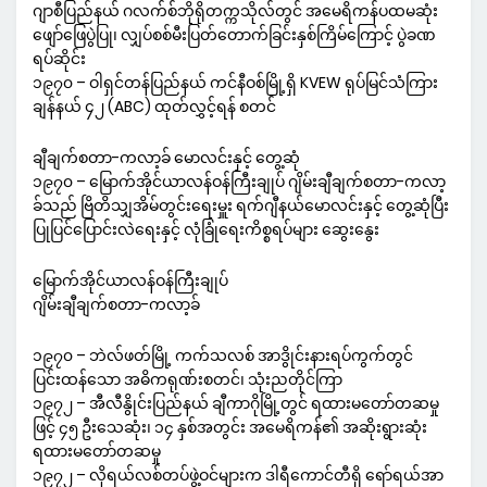
ဂျာစီပြည်နယ် ဂလက်စ်ဘိုရိုတက္ကသိုလ်တွင် အမေရိကန်ပထမဆုံး
ဖျော်ဖြေပွဲပြု၊ လျှပ်စစ်မီးပြတ်တောက်ခြင်းနှစ်ကြိမ်ကြောင့် ပွဲခဏ
ရပ်ဆိုင်း
၁၉၇၀ – ဝါရှင်တန်ပြည်နယ် ကင်နီဝစ်မြို့ရှိ KVEW ရုပ်မြင်သံကြား
ချန်နယ် ၄၂ (ABC) ထုတ်လွှင့်ရန် စတင်
ချီချက်စတာ-ကလာ့ခ် မောလင်းနှင့် တွေ့ဆုံ
၁၉၇၀ – မြောက်အိုင်ယာလန်ဝန်ကြီးချုပ် ဂျိမ်းချီချက်စတာ-ကလာ့
ခ်သည် ဗြိတိသျှအိမ်တွင်းရေးမှူး ရက်ဂျီနယ်မောလင်းနှင့် တွေ့ဆုံပြီး
ပြုပြင်ပြောင်းလဲရေးနှင့် လုံခြုံရေးကိစ္စရပ်များ ဆွေးနွေး
မြောက်အိုင်ယာလန်ဝန်ကြီးချုပ်
ဂျိမ်းချီချက်စတာ-ကလာ့ခ်
၁၉၇၀ – ဘဲလ်ဖတ်မြို့ ကက်သလစ် အာဒွိုင်းနားရပ်ကွက်တွင်
ပြင်းထန်သော အဓိကရုဏ်းစတင်၊ သုံးညတိုင်ကြာ
၁၉၇၂ – အီလီနွိုင်းပြည်နယ် ချီကာဂိုမြို့တွင် ရထားမတော်တဆမှု
ဖြင့် ၄၅ ဦးသေဆုံး၊ ၁၄ နှစ်အတွင်း အမေရိကန်၏ အဆိုးရွားဆုံး
ရထားမတော်တဆမှု
၁၉၇၂ – လိုရယ်လစ်တပ်ဖွဲ့ဝင်များက ဒါရီကောင်တီရှိ ရော်ရယ်အာ