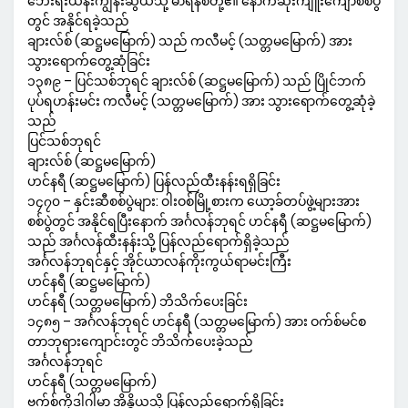
ဘေးရီးယန်းကျွန်းဆွယ်သို့ မာရီနစ်တို့၏ နောက်ဆုံးကျူးကျော်စစ်ပွဲ
တွင် အနိုင်ရခဲ့သည်
ချားလ်စ် (ဆဋ္ဌမမြောက်) သည် ကလီမင့် (သတ္တမမြောက်) အား
သွားရောက်တွေ့ဆုံခြင်း
၁၃၈၉ – ပြင်သစ်ဘုရင် ချားလ်စ် (ဆဋ္ဌမမြောက်) သည် ပြိုင်ဘက်
ပုပ်ရဟန်းမင်း ကလီမင့် (သတ္တမမြောက်) အား သွားရောက်တွေ့ဆုံခဲ့
သည်
ပြင်သစ်ဘုရင်
ချားလ်စ် (ဆဋ္ဌမမြောက်)
ဟင်နရီ (ဆဋ္ဌမမြောက်) ပြန်လည်ထီးနန်းရရှိခြင်း
၁၄၇၀ – နှင်းဆီစစ်ပွဲများ: ဝါးဝစ်မြို့စားက ယော့ခ်တပ်ဖွဲ့များအား
စစ်ပွဲတွင် အနိုင်ရပြီးနောက် အင်္ဂလန်ဘုရင် ဟင်နရီ (ဆဋ္ဌမမြောက်)
သည် အင်္ဂလန်ထီးနန်းသို့ ပြန်လည်ရောက်ရှိခဲ့သည်
အင်္ဂလန်ဘုရင်နှင့် အိုင်ယာလန်ကိုးကွယ်ရာမင်းကြီး
ဟင်နရီ (ဆဋ္ဌမမြောက်)
ဟင်နရီ (သတ္တမမြောက်) ဘိသိက်ပေးခြင်း
၁၄၈၅ – အင်္ဂလန်ဘုရင် ဟင်နရီ (သတ္တမမြောက်) အား ဝက်စ်မင်စ
တာဘုရားကျောင်းတွင် ဘိသိက်ပေးခဲ့သည်
အင်္ဂလန်ဘုရင်
ဟင်နရီ (သတ္တမမြောက်)
ဗက်စ်ကိုဒါဂါမာ အိန္ဒိယသို့ ပြန်လည်ရောက်ရှိခြင်း