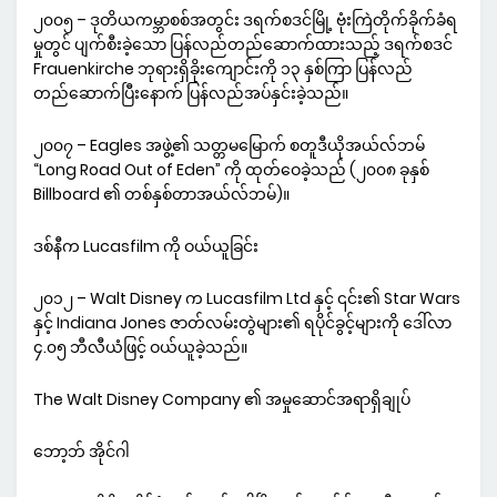
၂၀၀၅ – ဒုတိယကမ္ဘာစစ်အတွင်း ဒရက်စဒင်မြို့ ဗုံးကြဲတိုက်ခိုက်ခံရ
မှုတွင် ပျက်စီးခဲ့သော ပြန်လည်တည်ဆောက်ထားသည့် ဒရက်စဒင်
Frauenkirche ဘုရားရှိခိုးကျောင်းကို ၁၃ နှစ်ကြာ ပြန်လည်
တည်ဆောက်ပြီးနောက် ပြန်လည်အပ်နှင်းခဲ့သည်။
၂၀၀၇ – Eagles အဖွဲ့၏ သတ္တမမြောက် စတူဒီယိုအယ်လ်ဘမ်
“Long Road Out of Eden” ကို ထုတ်ဝေခဲ့သည် (၂၀၀၈ ခုနှစ်
Billboard ၏ တစ်နှစ်တာအယ်လ်ဘမ်)။
ဒစ်နီက Lucasfilm ကို ဝယ်ယူခြင်း
၂၀၁၂ – Walt Disney က Lucasfilm Ltd နှင့် ၎င်း၏ Star Wars
နှင့် Indiana Jones ဇာတ်လမ်းတွဲများ၏ ရပိုင်ခွင့်များကို ဒေါ်လာ
၄.၀၅ ဘီလီယံဖြင့် ဝယ်ယူခဲ့သည်။
The Walt Disney Company ၏ အမှုဆောင်အရာရှိချုပ်
ဘော့ဘ် အိုင်ဂါ