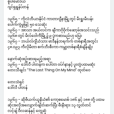
စူပါမော်ဒယ်
ဂျင်ရှရွန်ပ်တန်
၁၉၆၅ – ကိုလံဘီယာနိုင်ငံ ကာတာဂျီနာမြို့တွင် မီးရှူးမီးပန်း
ပေါက်ကွဲမှုဖြင့် ၅၀ သေဆုံး
၁၉၆၇ – အာသာ အယ်လင်က ချီကာဂိုဝိုက်ဆော့ခ်အသင်းသည်
၁၉၆၈ တွင် မီလ်ဝေါကီမြို့၌ ၉ ပွဲကစားမည်ဟု ပြော
၁၉၆၇ – ဘယ်လ်ဂျီယံသား ဖာဒီနန်ဘရက်က် တစ်နာရီအတွင်း
၄၈.၀၉၃ ကီလိုမီတာ စက်ဘီးစီးကာ ကမ္ဘာ့တစ်နာရီစံချိန်ချိုး
နောက်ဆုံးစဉ်းစားရမည့်အရာ
၁၉၆၇ – ဒေါ်လီ ပါတန်က ပေါ်တာ ဝပ်ဂ်နာနှင့် ပူးတွဲပထမဆုံး
တေးသီချင်း “The Last Thing On My Mind” ထုတ်ဝေ
တေးသံရှင်
ဒေါ်လီ ပါတန်
၁၉၆၇ – ဆိုဗီယက်ယူနီယံ၏ ကော့စမောစ် ၁၈၆ နှင့် ၁၈၈ တို့ ပထမ
ဆုံးအလိုအလျောက်ချိတ်ဆက်ပြီး ဗီးနီးရား ၁၃ လွှတ်တင်
လင့်ချ် ဝီလဆန်နှင့် တွေ့ဆုံ