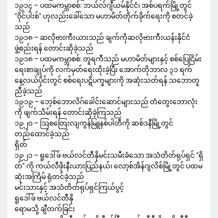
၁၉၁၄ – ပထမကမ္ဘာစစ်: ဘယ်လ်ဂျီယမ်နိုင်ငံ၊ အစ်ပရက်မြို့တွင်
“ဝိုင်ပါးစ်” ဟုလည်းခေါ်သော မဟာမိတ်တိုက်ခိုက်ရေးကို စတင်ခဲ့
သည်
၁၉၁၈ – ဆလိုဗားကီးယားသည် ချက်ကိုဆလိုဗားကီးယန်းနိုင်ငံ
ဖွဲ့စည်းရန် တောင်းဆိုခဲ့သည်
၁၉၁၈ – ပထမကမ္ဘာစစ်: တူရကီသည် မဟာမိတ်များနှင့် စစ်ပြေငြိမ်း
ရေးစာချုပ်ကို လက်မှတ်ရေးထိုးခဲ့ပြီး အောက်တိုဘာလ ၃၁ ရက်
နေ့လယ်ပိုင်းတွင် စစ်ရေးပဋိပက္ခများကို အဆုံးသတ်ရန် သဘောတူ
ညီခဲ့သည်
၁၉၁၉ – ဘေ့စ်ဘောလိဂ်ခေါင်းဆောင်များသည် တံတွေးဘောလုံး
ကို ဖျက်သိမ်းရန် တောင်းဆိုခဲ့ကြသည်
၁၉၂၀ – ဩစတြေးလျကွန်မြူနစ်ပါတီကို ဆစ်ဒနီမြို့တွင်
တည်ထောင်ခဲ့သည်
ရှိတ်
၁၉၂၁ – ရူဒေါ်ဖ် ဗယ်လင်တီနိုမင်းသမီးခံသော အသံတိတ်ရုပ်ရှင် “ရှိ
တ်” ကို ကယ်လီဖိုးနီးယားပြည်နယ်၊ လော့စ်အိန်ဂျလိစ်မြို့တွင် ပထမ
ဆုံးအကြိမ် ရုံတင်ခဲ့သည်
မင်းသားနှင့် အသံတိတ်ရုပ်ရှင်ကြယ်ပွင့်
ရူဒေါ်ဖ် ဗယ်လင်တီနို
ရောမသို့ ချီတက်ခြင်း