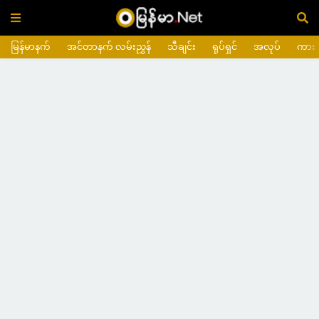
မြန်မာနက်
အင်တာနက် လမ်းညွှန်
သီချင်း
ရုပ်ရှင်
အလုပ်
ကား