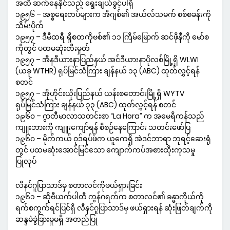
အထိ ဆက်နေနိုင်သည့် ရွေးချယ်ခွင့်ပါရှိ
၁၉၅၆ – အစ္စရေးတပ်များက အီဂျစ်၏ အယ်လ်သမက် စစ်စခန်းကို
သိမ်းပိုက်
၁၉၅၇ – ဒီမီထရီ ရှိုစတကိုဗစ်၏ ၁၁ ကြိမ်မြောက် ဆင်ဖိုနီကို မော်စ
ကိုတွင် ပထမဆုံးတီးမှုတ်
၁၉၅၇ – အီနဒီယားနာပြည်နယ် အင်ဒီယားနာပိုလစ်မြို့ရှိ WLWI
(ယခု WTHR) ရုပ်မြင်သံကြား ချန်နယ် ၁၃ (ABC) ထုတ်လွှင့်ရန်
စတင်
၁၉၅၇ – အိုဟိုင်းယိုးပြည်နယ် ယန်းစတောင်းမြို့ရှိ WYTV
ရုပ်မြင်သံကြား ချန်နယ် ၃၃ (ABC) ထုတ်လွှင့်ရန် စတင်
၁၉၆၀ – ဂွာတီမာလာသတင်းစာ “La Hora” က အမေရိကန်သည်
ကျူးဘားကို ကျူးကျော်ရန် စီစဉ်နေကြောင်း သတင်းဖော်ပြ
၁၉၆၀ – မိုက်ကယ် ဝုဒ်ရပ်ဖ်က ယူကေရှိ အဲဒင်ဘာရာ ဘုရင့်ဆေးရုံ
တွင် ပထမဆုံးအောင်မြင်သော ကျောက်ကပ်အစားထိုးကုသမှု
ပြုလုပ်
လီနင်ဂူပြာသာဒ်မှ စတာလင်ကိုဖယ်ရှားခြင်း
၁၉၆၁ – ဆိုဗီယက်ပါတီ ကွန်ဂရက်က စတာလင်၏ ခန္ဓာကိုယ်ကို
ရက်စကွက်ရင်ပြင်ရှိ လီနင်ဂူပြာသာဒ်မှ ဖယ်ရှားရန် ဆုံးဖြတ်ချက်ကို
ဆန္ဒမဲခွဲခြားမှုမရှိ အတည်ပြု