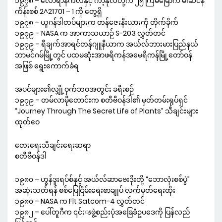
၁၉၇၈ – လော်ရာနီကဲလ်နှင့် ကာ့နိုလ်တို့က ၂၅ ကြိမ်မြောက် မါ်ဆင်န်
ကိန်းစစ် 2^21701 – 1 ကို တွေ့ရှိ
၁၉၇၈ – ယူဂန်ဒါတပ်များက တန်ဇေးနီးယားကို တိုက်ခိုက်
၁၉၇၉ – NASA က အာကာသယာဉ် S-203 လွှတ်တင်
၁၉၇၉ – ရီချက်အာရင်တန်ဂျူနီယာက အယ်လ်ဘားမားပြည်နယ်
ဘာမင်ဂမ်မြို့တွင် ပထမဆုံးအာဖရိကန်အမေရိကန်မြို့တော်ဝန်
အဖြစ် ရွေးကောက်ခံရ
အပင်များ၏လျှို့ဝှက်ဘဝအတွင်း ခရီးစဉ်
၁၉၇၉ – တမ်လာမိုတောင်းက စတီဗီဝန်ဒါ၏ မှတ်တမ်းရုပ်ရှင်
“Journey Through The Secret Life of Plants” သီချင်းများ
ထုတ်ဝေ
တေးရေးသီချင်းရေးဆရာ
စတီဗီဝန်ဒါ
၁၉၈၀ – ဟွန်ဒူးရပ်စ်နှင့် အယ်လ်ဆာဗေးဒိုးတို့ “ဘောလုံးစစ်ပွဲ”
အဆုံးသတ်ရန် စစ်ပြေငြိမ်းရေးစာချုပ် လက်မှတ်ရေးထိုး
၁၉၈၀ – NASA က Flt Satcom-4 လွှတ်တင်
၁၉၈၂ – ပေါ်တူဂီက ၎င်းၖဖွဲ့စည်းပုံအခြေခံဥပဒေကို ပြန်လည်