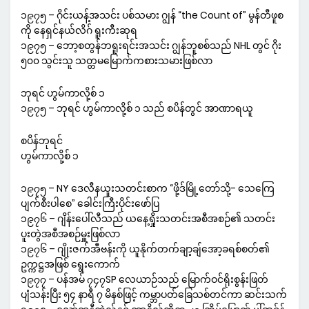
၁၉၇၅ – ဂိုင်းယန့်အသင်း ပစ်သမား ဂျွန် “the Count of” မွန်တီဖူစ
ကို နေရှင်နယ်လိဂ် ရူးကီးဆုရ
၁၉၇၅ – ဘော့စတွန်ဘရူးရင်းအသင်း ဂျွန်ဘူစစ်သည် NHL တွင် ဂိုး
၅၀၀ သွင်းသူ သတ္တမမြောက်ကစားသမားဖြစ်လာ
ဘုရင် ဟွမ်ကာလို့စ် ၁
၁၉၇၅ – ဘုရင် ဟွမ်ကာလို့စ် ၁ သည် စပိန်တွင် အာဏာရယူ
စပိန်ဘုရင်
ဟွမ်ကာလို့စ် ၁
၁၉၇၅ – NY ဒေလီနယူးသတင်းစာက “ဖို့ဒ်မြို့တော်သို့- သေကြေ
ပျက်စီးပါစေ” ခေါင်းကြီးပိုင်းဖော်ပြ
၁၉၇၆ – ဂျိန်းပေါ်လီသည် ယနေ့ရှိုးသတင်းအစီအစဉ်၏ သတင်း
ပူးတွဲအစီအစဉ်မှူးဖြစ်လာ
၁၉၇၆ – ဂျိုးဇက်အီဗန်းကို ယူနိုက်တက်ချာ့ချ်အော့ခရစ်စတ်၏
ဥက္ကဋ္ဌအဖြစ် ရွေးကောက်
၁၉၇၇ – ပန်အမ် ၇၄၇SP လေယာဉ်သည် မြောက်ဝင်ရိုးစွန်းဖြတ်
ပျံသန်းပြီး ၅၄ နာရီ ၇ မိနစ်ဖြင့် ကမ္ဘာပတ်ခြေသစ်တင်ကာ ဆင်းသက်