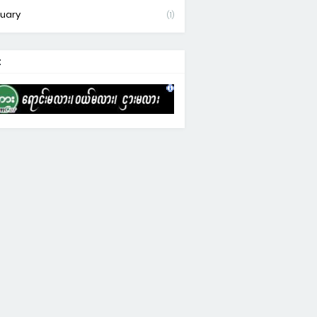
uary
(1)
: