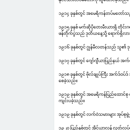
၁၉၁၄ ခုနှစ်တွင် အမေရိကန်တပ်မတော်သည် 
၁၉၁၅ ခုနှစ် မက်ဆိုပိုတေးမီးယားရှိ တိုင်
ဖန်တိုက်ပွဲသည် ဒုတိယနေ့သို့ ရောက်ရှိ
၁၉၁၆ ခုနှစ်တွင် ဂျွန်မီလတန်သည် သူ၏ ဒ
၁၉၁၇ ခုနှစ်တွင် ဂျော်ဂျီယာပြည်နယ် အ
၁၉၁၈ ခုနှစ်တွင် ဗိုလ်ချုပ်ကြီး အက်ဒ်ဝပ်
စေခဲ့သည်။
၁၉၁၉ ခုနှစ်တွင် အမေရိကန်ပြည်ထောင်စု လူမ
ကျင်းပခဲ့သည်။
၁၉၁၉ ခုနှစ်တွင် လက်ဝဲသမားများ အုပ်စုဖွဲ
၁၉၂၀ ပြည့်နှစ်တွင် အိုင်ယာလန် လွတ်လပ