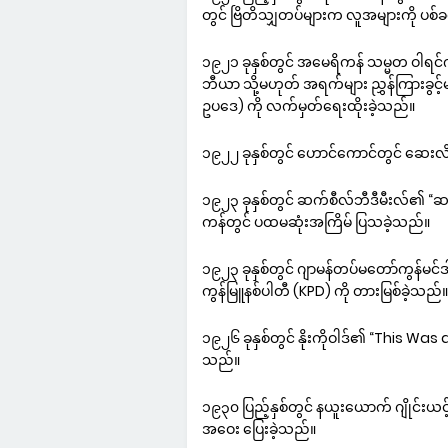
တွင် ဗြိတိသျှတပ်များက လူအများကို ပစ်
၁၉၂၁ ခုနှစ်တွင် အမေရိကန် သမ္မတ ဝါရ
ဘီယာ သို့မဟုတ် အရက်များ ညွှန်ကြားခွ
ဥပဒေ) ကို လက်မှတ်ရေးထိုးခဲ့သည်။
၁၉၂၂ ခုနှစ်တွင် ဟောင်ကောင်တွင် ဆေးလ
၁၉၂၃ ခုနှစ်တွင် ဆက်စီလ်ဘီဒီမီးလ်၏ “
ကန်တွင် ပထမဆုံးအကြိမ် ပြသခဲ့သည်။
၁၉၂၃ ခုနှစ်တွင် ဂျာမန်တပ်မတော်ကွန်မင်ဒါ 
ကွန်မြူနစ်ပါတီ (KPD) ကို တားမြစ်ခဲ့သည်။
၁၉၂၆ ခုနှစ်တွင် နိုးကိုဝါဒ်၏ “This Was
သည်။
၁၉၃၀ ပြည့်နှစ်တွင် နယူးယောက် ဂျိုင်း
အဝေး ပြေးခဲ့သည်။