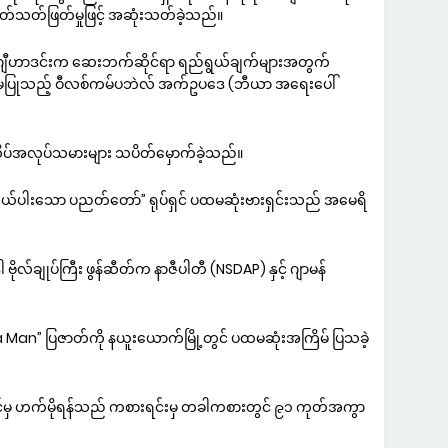
ခတ်သတ်ဖြတ်မှုဖြင့် အဆုံးသတ်ခဲ့သည်။
င်ဂျီဟာဒင်းက ဆေးဘက်ဆိုင်ရာ ရည်ရွယ်ချက်များအတွက်
င့်မပြုသည့် ဝီလစ်ကမ်ပဘဲလ် အက်ဥပဒေ (ဘီယာ အရေးပေါ်
ိပ်အလုပ်သမားများ သပိတ်မှောက်ခဲ့သည်။
ဆယ်ပါးသော ပညတ်တော်” ရုပ်ရှင် ပထမဆုံးဗားရှင်းသည် အမေရိ
ဗိုလ်ချုပ်ကြီး ဖွန်ဆီတ်က နာဇီပါတီ (NSDAP) နှင့် ဂျာမန်
 a Man” ပြဇာတ်ကို နယူးယောက်မြို့တွင် ပထမဆုံးအကြိမ် ပြသခဲ့
ယင့်မှ ဟက်မိုရန်သည် ကစားရင်းမှ တခါကစားတွင် ၉၁ ကုတ်အကွာ