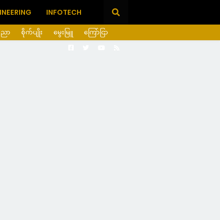
INEERING
INFOTECH
ပညာ
စိုက်ပျိုး
မွေးမြူ
ကြော်ငြာ