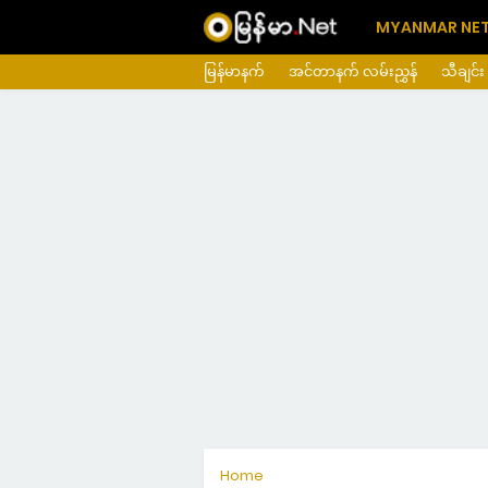
MYANMAR NE
မြန်မာနက်
အင်တာနက် လမ်းညွှန်
သီချင်း
Home