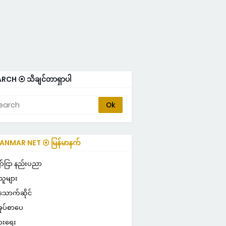
RCH ⦿ သိချင်တာရှာပါ
NMAR NET ⦿ မြန်မာနက်
ULAR ⦿ လူကြိုက်များ
ာ်ငြာ နည်းပညာ
သူများ
သောက်ဆိုင်
ုပ်စာပေ
ွားရေး