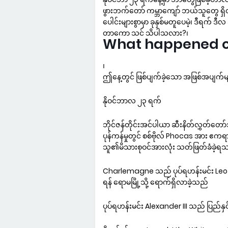
ဖွားဘက်တော် ကမ္ဘာကျော် ဘယ်သူတွေ ရှိ
ပေါင်းများစွာမှာ ခုနှစ်မတူပေမဲ့၊ ဒီရက် 
တာကော သင် သိပါသလား?၊
What happened on 
၊
ဤနေ့တွင် ဖြစ်ပျက်ခဲ့သော အဖြစ်အပျက်မ
နိုဝင်ဘာလ ၂၃ ရက်
ဘိုင်ဇန်တိုင်းအင်ပါယာ ဆီးနိတ်လွှတ်တ
ပုန်ကန်မှုတွင် စစ်ဗိုလ် Phocas အား ဧကရ
သူ၏မိသားစုဝင်အားလုံး သတ်ဖြတ်ခံခဲ့ရ
Charlemagne သည် ပုပ်ရဟန်းမင်း Leo III 
ရန် ရောမမြို့သို့ ရောက်ရှိလာခဲ့သည်
ပုပ်ရဟန်းမင်း Alexander III သည် ပြည်န