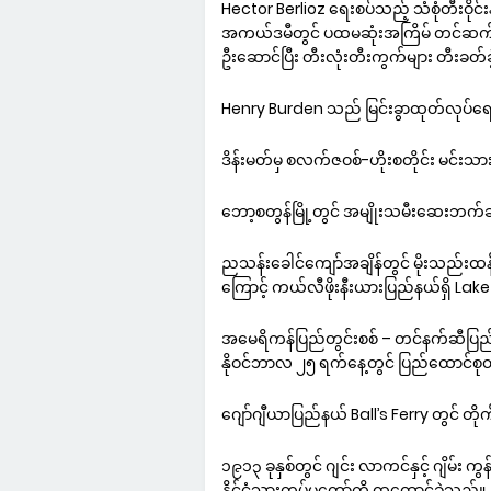
Hector Berlioz ရေးစပ်သည့် သံစုံတီးဝိုင
အကယ်ဒမီတွင် ပထမဆုံးအကြိမ် တင်ဆက်ခဲ့
ဦးဆောင်ပြီး တီးလုံးတီးကွက်များ တီးခတ်
Henry Burden သည် မြင်းခွာထုတ်လုပ်ရေးစက
ဒိန်းမတ်မှ စလက်ဇဝစ်-ဟိုးစတိုင်း မင်း
ဘော့စတွန်မြို့တွင် အမျိုးသမီးဆေးဘက်ဆ
ညသန်းခေါင်ကျော်အချိန်တွင် မိုးသည်းထန်စ
ကြောင့် ကယ်လီဖိုးနီးယားပြည်နယ်ရှိ Lake
အမေရိကန်ပြည်တွင်းစစ် – တင်နက်ဆီပြည်န
နိုဝင်ဘာလ ၂၅ ရက်နေ့တွင် ပြည်ထောင်စုတပ
ဂျော်ဂျီယာပြည်နယ် Ball’s Ferry တွင် တို
၁၉၁၃ ခုနှစ်တွင် ဂျင်း လာကင်နှင့် ဂျိမ်း
နိုင်ငံသားတပ်မတော်ကို ထူထောင်ခဲ့သည်။