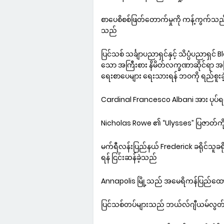
စာပေစိစစ်ဖြတ်တောက်မှုကို ကန့်ကွက်သည့
သည်
ပြင်သစ် သင်္ချာပညာရှင်နှင့် သိပ္ပံပညာရ
သော အကြီးစား နိမိတ်လက္ခဏာဆိုင်ရာ အမြင်က
ရေးစာပေများ ရေးသားရန် ဘဝကို ရည်စူးခ
Cardinal Francesco Albani အား ပုပ်ရဟ
Nicholas Rowe ၏ “Ulysses” ပြဇာတ်ကို လ
မက်ရီလန်းပြည်နယ် Frederick ခရိုင်သူခရ
ရန် ငြင်းဆန်ခဲ့သည်
Annapolis မြို့သည် အမေရိကန်ပြည်ထောင်
ပြင်သစ်တပ်များသည် ဘယ်လ်ဂျီယမ်လွတ်မြေ