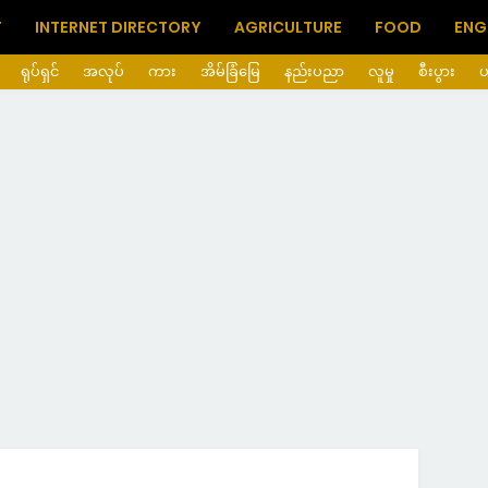
T
INTERNET DIRECTORY
AGRICULTURE
FOOD
ENG
ရုပ်ရှင်
အလုပ်
ကား
အိမ်ခြံမြေ
နည်းပညာ
လူမှု
စီးပွား