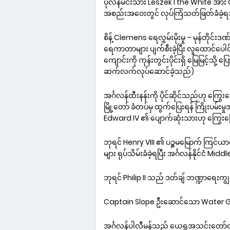
ပိုလန်မင်းသား Leszek I the White အား
အစည်းအဝေးတွင် လုပ်ကြံသတ်ဖြတ်ခံခဲ့
စိန့် Clemens ရေလွှမ်းမိုးမှု – မုန်တိုင်း
ရေကာတာများ ပျက်စီးခဲ့ပြီး လူထောင်ပေါင်း
ကျောင်းကို ကုန်းတွင်းပိုင်းရှိ မြေမြင့်သို
ဆက်လက်လုပ်ဆောင်ခဲ့သည်)
အင်္ဂလန်ထီးနန်းကို ပိုင်ဆိုင်သည်ဟု ကြွ
မြို့တော် ခံတပ်မှ ထွက်ပြေးရန် ကြိုးပမ်း
Edward IV ၏ ပျောက်ဆုံးသားဟု ကြွေးကြ
ဘုရင် Henry VIII ၏ ပဉ္စမမြောက် ကြင်
များ ရုပ်သိမ်းခံခဲ့ရပြီး အင်္ဂလန်နိုင်ငံ M
ဘုရင် Philip II သည် ဒတ်ချ် ဘဏ္ဍာရေးကျွမ
Captain Slope ဦးဆောင်သော Water Geu
အင်္ဂလန်ပါလီမန်သည် ယေရှုအသင်းတော်ဝင