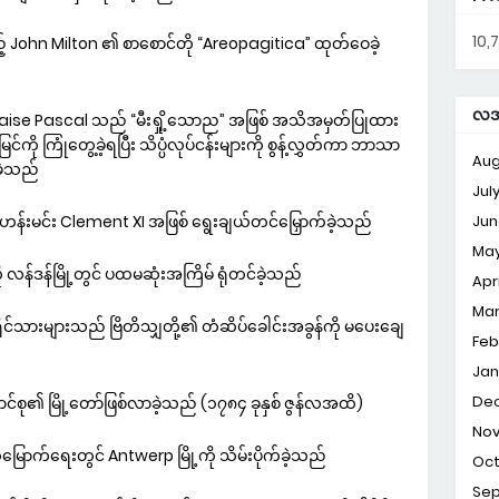
10,
် John Milton ၏ စာစောင်တို “Areopagitica” ထုတ်ဝေခဲ့
လအလ
ှင် Blaise Pascal သည် “မီးရှို့သောည” အဖြစ် အသိအမှတ်ပြုထား
ို ကြုံတွေ့ခဲ့ရပြီး သိပ္ပံလုပ်ငန်းများကို စွန့်လွှတ်ကာ ဘာသာ
Aug
ဲ့သည်
Jul
န်းမင်း Clement XI အဖြစ် ရွေးချယ်တင်မြှောက်ခဲ့သည်
Jun
Ma
န်ဒန်မြို့တွင် ပထမဆုံးအကြိမ် ရုံတင်ခဲ့သည်
Apri
Ma
ိုင်သားများသည် ဗြိတိသျှတို့၏ တံဆိပ်ခေါင်းအခွန်ကို မပေးချေ
Feb
Jan
De
စု၏ မြို့တော်ဖြစ်လာခဲ့သည် (၁၇၈၄ ခုနှစ် ဇွန်လအထိ)
No
ာက်ရေးတွင် Antwerp မြို့ကို သိမ်းပိုက်ခဲ့သည်
Oc
Se