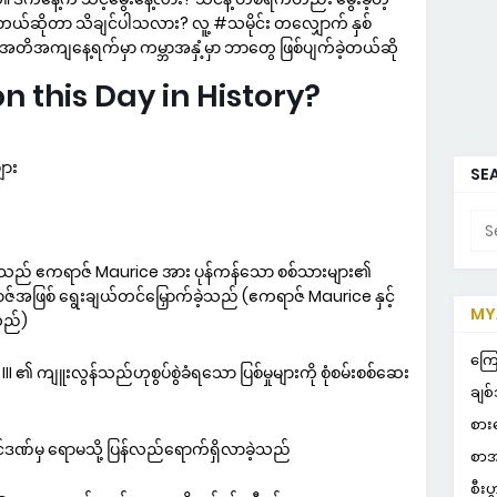
တယ်ဆိုတာ သိချင်ပါသလား? လူ့ #သမိုင်း တလျှောက် နှစ်
ဒီလ အတိအကျနေ့ရက်မှာ ကမ္ဘာအနှံ့မှာ ဘာတွေ ဖြစ်ပျက်ခဲ့တယ်ဆို
this Day in History?
ျား
SEA
ော်သည် ဧကရာဇ် Maurice အား ပုန်ကန်သော စစ်သားများ၏
ာဇ်အဖြစ် ရွေးချယ်တင်မြှောက်ခဲ့သည် (ဧကရာဇ် Maurice နှင့်
MYA
သည်)
POP
ကြေ
၏ ကျူးလွန်သည်ဟုစွပ်စွဲခံရသော ပြစ်မှုများကို စုံစမ်းစစ်ဆေး
ချစ်
စား
ှင်ဒဏ်မှ ရောမသို့ ပြန်လည်ရောက်ရှိလာခဲ့သည်
စာအ
စီးပ