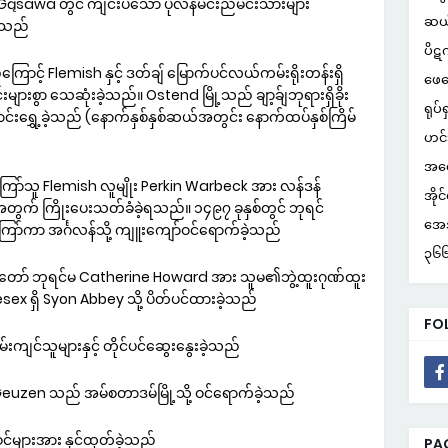
 Gąsawa တွင် ကျင်းပသော ပိုလန်မင်းညီမင်းသားများ
ဆယ
ရသည်
ပိဋ
ဒဏ်ကြောင့် Flemish နှင့် ဒတ်ချ် မြောက်ပင်လယ်ကမ်းရိုးတန်းရှိ
ဖေဖ
များစွာ သေဆုံးခဲ့သည်။ Ostend မြို့သည် ချာ့ခ်ျဘုရားရှိခိုး
ရုပ်ရ
့ ပြောင်းရွှေ့ခဲ့သည် (နောက်နှစ်နှစ်ဆယ်အတွင်း နောက်ထပ်နှစ်ကြိမ်
ဟင်
အတွ
ေးကြော်သူ Flemish လူမျိုး Perkin Warbeck အား လန်ဒန်
အိုင
မှုအတွက် ကြိုးပေးသတ်ခံခဲ့ရသည်။ ၁၄၉၇ ခုနှစ်တွင် ဘုရင်
အေအ
ော်ကာ အင်္ဂလန်သို့ ကျူးကျော်ဝင်ရောက်ခဲ့သည်
၃၆၆ 
ယာတော် ဘုရင်မ Catherine Howard အား သူမ၏ဘွဲ့ထူးဂုဏ်ထူး
iddlesex ရှိ Syon Abbey သို့ ပိတ်ပင်ထားခဲ့သည်
FO
်းကျင်သူများနှင့် တိုင်ပင်ဆွေးနွေးခဲ့သည်
zen သည် အမ်စတာဒမ်မြို့သို့ ဝင်ရောက်ခဲ့သည်
်များအား နှင်ထုတ်ခဲ့သည်
PA