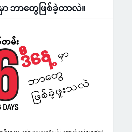
့မှာ ဘာတွေဖြစ်ခဲ့တာလဲ။
ဲ။ ဒီကနေ့က သင့်မွေးနေ့လား? သင်နဲ့ တစ်ရက်တည်း မွေးခဲ့တဲ့