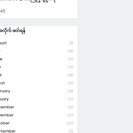
745
ိုက် ဖတ်ရန်
ust
(5)
y
(29)
e
(31)
y
(31)
l
(29)
rch
(31)
ruary
(28)
uary
(31)
cember
(31)
vember
(27)
tober
(20)
ptember
(3)