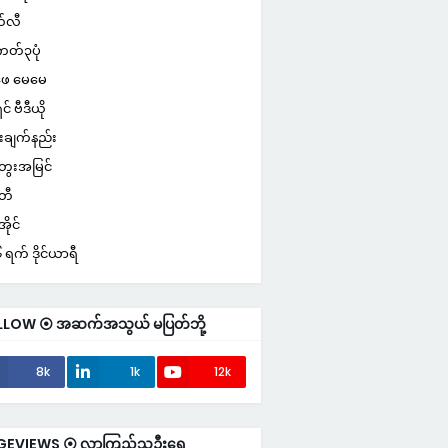
်လီ
ကတ်၃ပုံ
ေ မေမေ
ှင် ဗီဒီယို
းချက်နည်း
ေးအမြင်
်တီ
ိုင်
ရက် ဒိုင်ယာရီ
LLOW ⦿ အဆက်အသွယ် မပြတ်ဘို့
8k
1k
12k
GEVIEWS ⦿ လာကြည့်သူဦးရေ