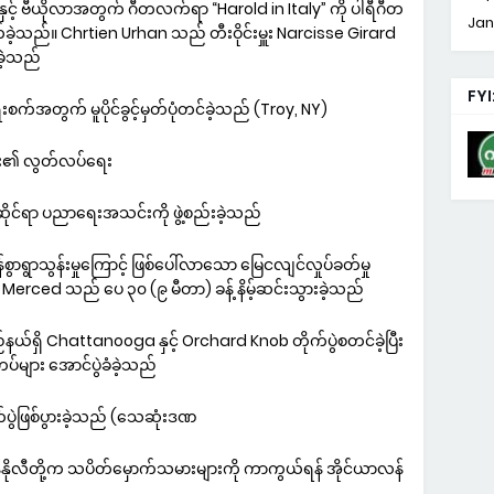
်းနှင့် ဗီယိုလာအတွက် ဂီတလက်ရာ “Harold in Italy” ကို ပါရီဂီတ
Jan
သည်။ Chrtien Urhan သည် တီးဝိုင်းမှူး Narcisse Girard
ခဲ့သည်
FYI
်အတွက် မူပိုင်ခွင့်မှတ်ပုံတင်ခဲ့သည် (Troy, NY)
သား၏ လွတ်လပ်ရေး
ိုင်ရာ ပညာရေးအသင်းကို ဖွဲ့စည်းခဲ့သည်
ွာရွာသွန်းမှုကြောင့် ဖြစ်ပေါ်လာသော မြေငလျင်လှုပ်ခတ်မှု
 Merced သည် ပေ ၃၀ (၉ မီတာ) ခန့် နိမ့်ဆင်းသွားခဲ့သည်
ယ်ရှိ Chattanooga နှင့် Orchard Knob တိုက်ပွဲစတင်ခဲ့ပြီး
်များ အောင်ပွဲခံခဲ့သည်
က်ပွဲဖြစ်ပွားခဲ့သည် (သေဆုံးဒဏ
 ကွန်နိုလီတို့က သပိတ်မှောက်သမားများကို ကာကွယ်ရန် အိုင်ယာလန်