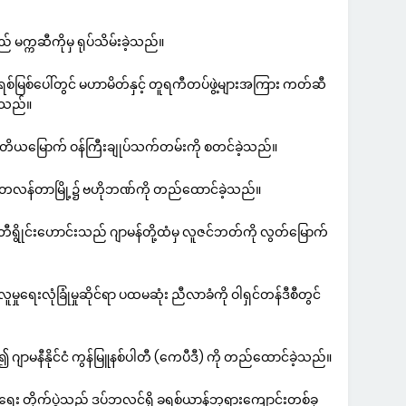
မက္ကဆီကိုမှ ရုပ်သိမ်းခဲ့သည်။
းဂရစ်မြစ်ပေါ်တွင် မဟာမိတ်နှင့် တူရကီတပ်ဖွဲ့များအကြား ကတ်ဆီ
လာသည်။
ုတိယမြောက် ဝန်ကြီးချုပ်သက်တမ်းကို စတင်ခဲ့သည်။
က်တလန်တာမြို့၌ ဗဟိုဘဏ်ကို တည်ထောင်ခဲ့သည်။
ဒ် ဘီရွိုင်းဟောင်းသည် ဂျာမန်တို့ထံမှ လူဇင်ဘတ်ကို လွတ်မြောက်
ှုရေးလုံခြုံမှုဆိုင်ရာ ပထမဆုံး ညီလာခံကို ဝါရှင်တန်ဒီစီတွင်
့၍ ဂျာမနီနိုင်ငံ ကွန်မြူနစ်ပါတီ (ကေပီဒီ) ကို တည်ထောင်ခဲ့သည်။
်ရေး တိုက်ပွဲသည် ဒပ်ဘလင်ရှိ ခရစ်ယာန်ဘုရားကျောင်းတစ်ခု