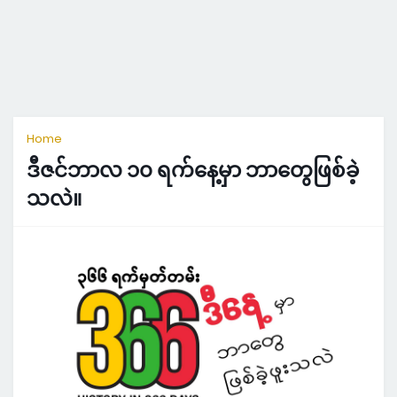
Home
ဒီဇင်ဘာလ ၁၀ ရက်နေ့မှာ ဘာတွေဖြစ်ခဲ့
သလဲ။