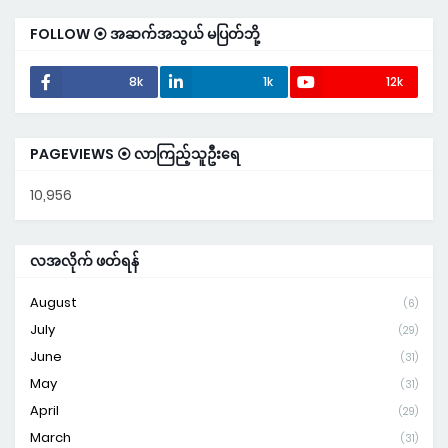
FOLLOW ⦿ အဆက်အသွယ် မပြတ်ဘို့
8k
1k
12k
PAGEVIEWS ⦿ လာကြည့်သူဦးရေ
10,956
လအလိုက် ဖတ်ရန်
August
(6)
July
(29)
June
(31)
May
(31)
April
(29)
March
(31)