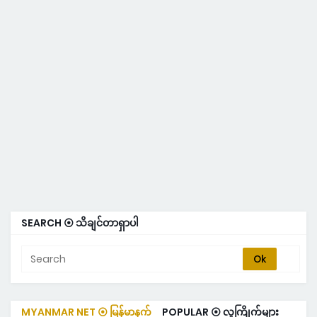
SEARCH ⦿ သိချင်တာရှာပါ
MYANMAR NET ⦿ မြန်မာနက်
POPULAR ⦿ လူကြိုက်များ