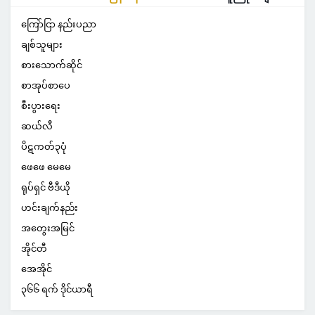
ကြော်ငြာ နည်းပညာ
ချစ်သူများ
စားသောက်ဆိုင်
စာအုပ်စာပေ
စီးပွားရေး
ဆယ်လီ
ပိဋကတ်၃ပုံ
ဖေဖေ မေမေ
ရုပ်ရှင် ဗီဒီယို
ဟင်းချက်နည်း
အတွေးအမြင်
အိုင်တီ
အေအိုင်
၃၆၆ ရက် ဒိုင်ယာရီ