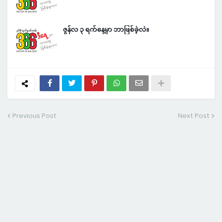
ဇွန်လ ၃ ရက်နေ့မှာ ဘာဖြစ်ခဲ့လဲ။
Previous Post
Next Post