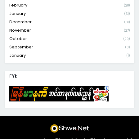
February
(28)
January
(31)
December
(31)
November
(27)
October
(20)
September
(3)
January
(1)
FYI: