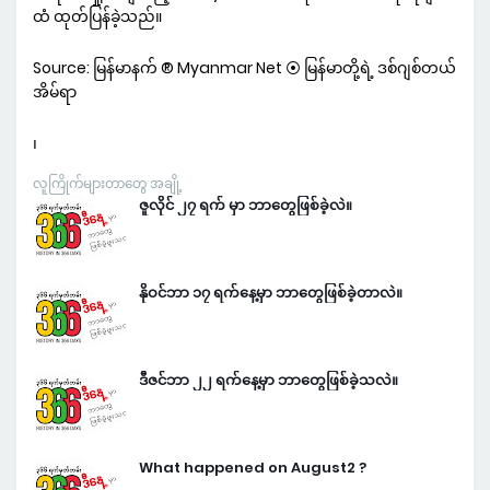
ထံ ထုတ်ပြန်ခဲ့သည်။
Source: မြန်မာနက် ® Myanmar Net ⦿ မြန်မာတို့ရဲ့ ဒစ်ဂျစ်တယ်
အိမ်ရာ
၊
လူကြိုက်များတာတွေ အချို့
ဇူလိုင် ၂၇ ရက် မှာ ဘာတွေဖြစ်ခဲ့လဲ။
နိုဝင်ဘာ ၁၇ ရက်နေ့မှာ ဘာတွေဖြစ်ခဲ့တာလဲ။
ဒီဇင်ဘာ ၂၂ ရက်နေ့မှာ ဘာတွေဖြစ်ခဲ့သလဲ။
What happened on August2 ?