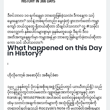
ဒီဇင်ဘာလ ၁၀ ရက်နေ့မှာ ဘာတွေဖြစ်ခဲ့သလဲ။ ဒီကနေ့က သင့်
မွေးနေ့လား? သင်နဲ့ တစ်ရက်တည်း မွေးခဲ့တဲ့ ဖွားဘက်တော် ကမ္ဘာ
ကျော် ဘယ်သူတွေ ရှိတယ်ဆိုတာ သိချင်ပါသလား? လူ့ #သမိုင်း
တလျှောက် နှစ်ပေါင်းများစွာမှာ ခုနှစ်မတူပေမဲ့၊ ဒီရက် ဒီလ
အတိအကျနေ့ရက်မှာ ကမ္ဘာအနှံ့မှာ ဘာတွေ ဖြစ်ပျက်ခဲ့တယ်ဆိုတာ
ကော သင် သိပါသလား?၊
What happened on this Day
in History?
၊
ဟိုလိုကော့စ် အစောပိုင်း အစီရင်ခံစာ
၁၉၄၂ ခုနှစ်တွင် ပိုလန်အစိုးရအဖွဲ့ (ပြည်ပတွင် ယာယီတည်ရှိ) သည်
ပိုလန်ပြည်တွင်းတပ်မတော်၊ ဂျူးမြေအောက်လှုပ်ရှားမှုနှင့် Jan
Karski နှင့် Witold Pilecki အပါအဝင် တော်လှန်ရေးတိုက်ပွဲဝင်များ
ထံမှ သတင်းအချက်အလက်များကို အသုံးပြု၍ ဟိုလိုကော့စ်ကို
တရားဝင်ရှုတ်ချသည့် Raczyski’s Note ကို မဟာမိတ်အစိုးရများ