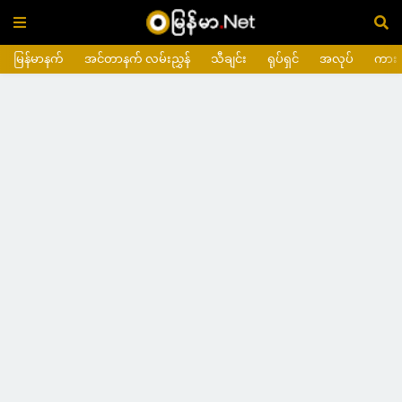
မြန်မာနက်
အင်တာနက် လမ်းညွှန်
သီချင်း
ရုပ်ရှင်
အလုပ်
ကား