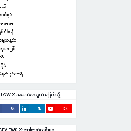
်လီ
ကတ်၃ပုံ
ေ မေမေ
ှင် ဗီဒီယို
းချက်နည်း
ေးအမြင်
်တီ
ိုင်
ရက် ဒိုင်ယာရီ
LLOW ⦿ အဆက်အသွယ် မပြတ်ဘို့
8k
1k
12k
GEVIEWS ⦿ လာကြည့်သူဦးရေ