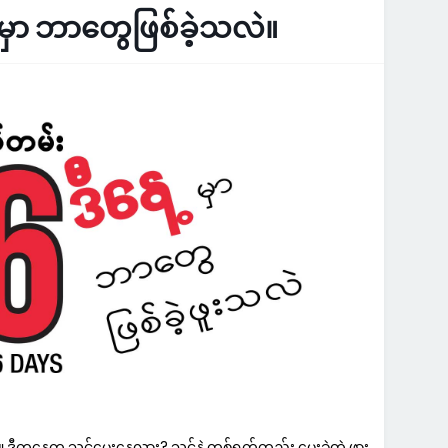
မှာ ဘာတွေဖြစ်ခဲ့သလဲ။
ဒီကနေ့က သင့်မွေးနေ့လား? သင်နဲ့ တစ်ရက်တည်း မွေးခဲ့တဲ့ ဖွား