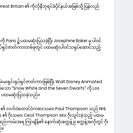
t Britain ၏ ကိုလိုနီဘုရင်ခံပိုင်နယ်အဖြစ်သို့ ပြန်လည်
” ကို Paris ၌ ပထမဆုံးပြသခဲ့ပြီး Josephine Baker မှ ပါဝင်
ရှင်ဇာတ်ကားတစ်ခုတွင် ပထမဆုံးပါဝင်သရုပ်ဆောင်သည့်
မေးရှင်းရုပ်ရှင်ဇာတ်ကားဖြစ်ပြီး Walt Disney Animated
စ်သော “Snow White and the Seven Dwarfs” ကို Los
 ၌ ပထမဆုံးပြသခဲ့သည်။
wks ၏ လက်ဝဲတောင်ပံကစားသမား Paul Thompson သည် NHL
ns ၏ ဂိုးသမား Cecil Thompson အား ဂိုးသွင်းခဲ့သည့် ပထမ
းကမ်းအရ ကြာချိန်၏ နောက်ဆုံးစက္ကန့် ၉ စက္ကန့်အလိုတွင် ဂိုး
ည်။