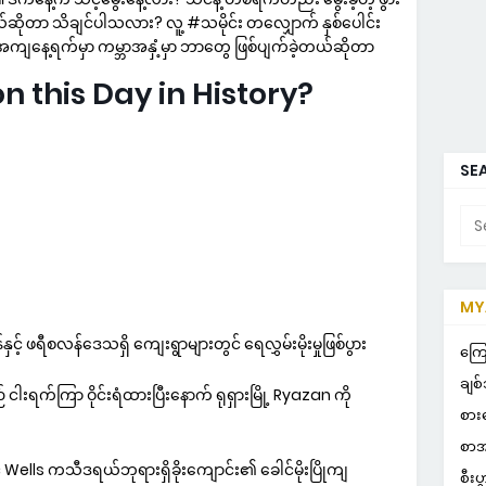
ိုတာ သိချင်ပါသလား? လူ့ #သမိုင်း တလျှောက် နှစ်ပေါင်း
တိအကျနေ့ရက်မှာ ကမ္ဘာအနှံ့မှာ ဘာတွေ ဖြစ်ပျက်ခဲ့တယ်ဆိုတာ
this Day in History?
SEA
MYA
POP
င့် ဖရီစလန်ဒေသရှိ ကျေးရွာများတွင် ရေလွှမ်းမိုးမှုဖြစ်ပွား
ကြေ
ချစ်
် ငါးရက်ကြာ ဝိုင်းရံထားပြီးနောက် ရုရှားမြို့ Ryazan ကို
စား
စာအ
် Wells ကသီဒရယ်ဘုရားရှိခိုးကျောင်း၏ ခေါင်မိုးပြိုကျ
စီးပ