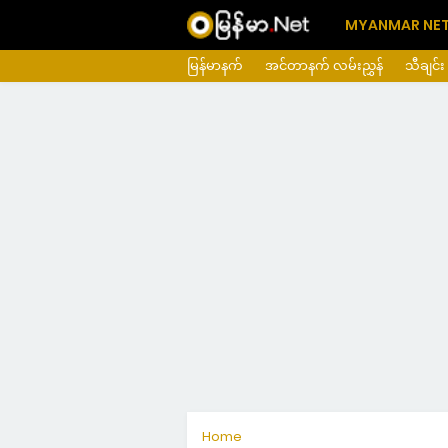
MYANMAR NE
မြန်မာနက်
အင်တာနက် လမ်းညွှန်
သီချင်း
Home