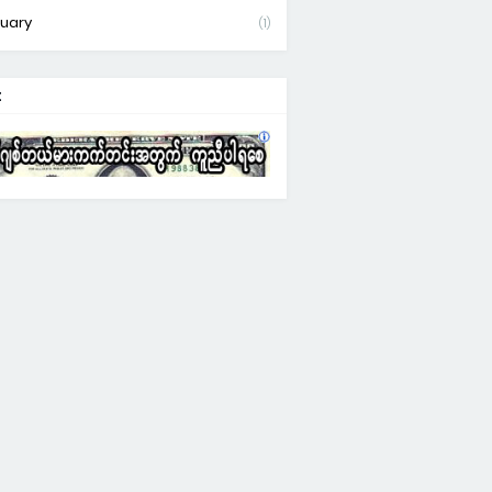
uary
(1)
: