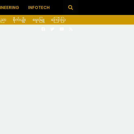
INEERING
INFOTECH
ပညာ
စိုက်ပျိုး
မွေးမြူ
ကြော်ငြာ