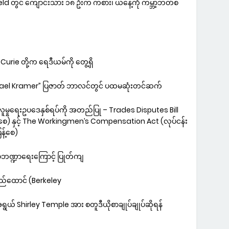
ld တွင် ကျောင်းသား ၁၈ ဦးက ကစား၊ ယနေ့ကို ကမ္ဘာ့ဘတ်စ
 Curie တို့က ရေဒီယမ်ကို တွေ့ရှိ
el Kramer” ပြဇာတ် ဘာလင်တွင် ပထမဆုံးတင်ဆက်
ှုရေးဥပဒေနှစ်ရပ်ကို အတည်ပြု – Trades Disputes Bill
င်ဖြစ်စေ) နှင့် The Workingmen’s Compensation Act (လုပ်ငန်း
န့်စေ)
်ဘဏ္ဍာရေးကြောင့် ပြုတ်ကျ
်ထောင် (Berkeley
အရွယ် Shirley Temple အား စတူဒီယိုစာချုပ်ချုပ်ဆိုရန်