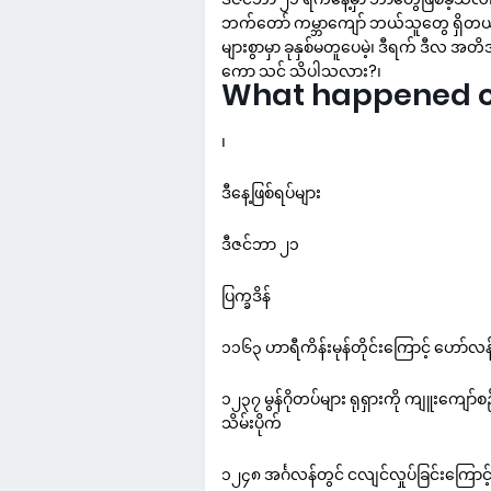
ဘက်တော် ကမ္ဘာကျော် ဘယ်သူတွေ ရှိတယ်ဆ
များစွာမှာ ခုနှစ်မတူပေမဲ့၊ ဒီရက် ဒီလ အ
ကော သင် သိပါသလား?၊
What happened on 
၊
ဒီနေ့ဖြစ်ရပ်များ
ဒီဇင်ဘာ ၂၁
ပြက္ခဒိန်
၁၁၆၃ ဟာရီကိန်းမုန်တိုင်းကြောင့် ဟော်လန်နှ
၁၂၃၇ မွန်ဂိုတပ်များ ရုရှားကို ကျူးကျော်စဉ
သိမ်းပိုက်
၁၂၄၈ အင်္ဂလန်တွင် ငလျင်လှုပ်ခြင်းကြောင့