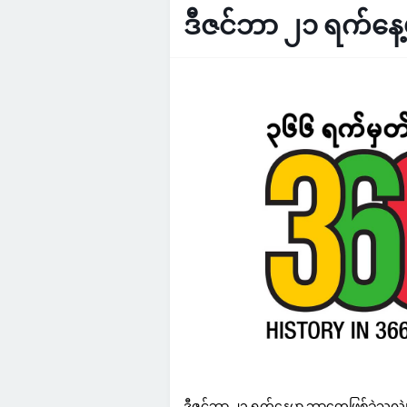
ဒီဇင်ဘာ ၂၁ ရက်နေ့
ဒီဇင်ဘာ ၂၁ ရက်နေ့မှာ ဘာတွေဖြစ်ခဲ့သလဲ။ 