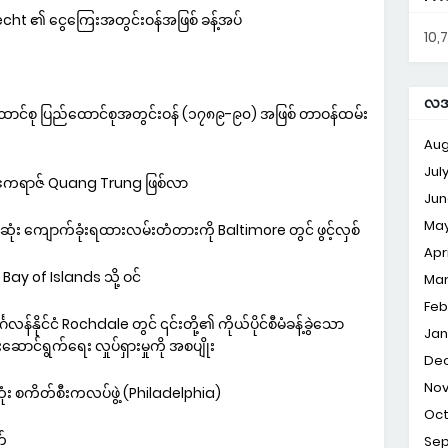
echt ၏ ငွေကြေးအတွင်းဝန်အဖြစ် ခန့်အပ်
10,
လအလ
င်စု ပြည်ထောင်စုအတွင်းဝန် (၁၇၈၉-၉၀) အဖြစ် တာဝန်ထမ်း
Aug
Jul
ဧကရာဇ် Quang Trung ဖြစ်လာ
Jun
Ma
း ကျောက်ခုံးရထားလမ်းတံတားကို Baltimore တွင် ဖွင့်လှစ်
Apri
ay of Islands သို့ ဝင်
Ma
Feb
နိုင်ငံ Rochdale တွင် ၎င်းတို့၏ ကိုယ်ပိုင်စီမံခန့်ခွဲသော
Jan
ဆောင်ရွက်ရေး လှုပ်ရှားမှုကို အစပျိုး
De
No
စကိတ်စီးကလပ်ဖွဲ့ (Philadelphia)
Oc
်
Se