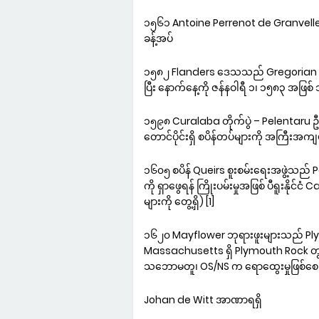
၁၅၆၁ Antoine Perrenot de Granvelle၊
ခန့်အပ်
၁၅၈၂ Flanders ဒေသသည် Gregorian ပြက္ခဒ
ပြီး နောက်နေ့ကို ဇန်နဝါရီ ၁၊ ၁၅၈၃ အဖြစ
၁၅၉၈ Curalaba တိုက်ပွဲ – Pelentaru ဦ
တောင်ပိုင်းရှိ စပိန်တပ်များကို အကြီးအကျယ် 
၁၆၀၅ စပိန် Queirs စူးစမ်းရေးအဖွဲ့သည်
ကို ရှာဖွေရန် ကြိုးပမ်းမှုအဖြစ် ပီရူးနိုင်
များကို တွေ့ရှိ) [1]
၁၆၂၀ Mayflower ဘုရားဖူးများသည် Pl
Massachusetts ရှိ Plymouth Rock တွ
သဘောမတူ၊ OS/NS က ရောထွေးမှုဖြစ်စေ၊ 
Johan de Witt အာဏာရရှိ