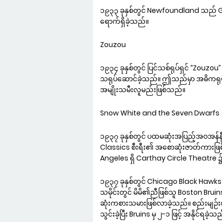
၁၉၃၃ ခုနှစ်တွင် Newfoundland သည် Grea
ရောက်ရှိခဲ့သည်။
Zouzou
၁၉၃၄ ခုနှစ်တွင် ပြင်သစ်ရုပ်ရှင် “Zouzou
သရုပ်ဆောင်ခဲ့သည်။ ဤသည်မှာ အဓိကရုပ်
အမျိုးသမီးလူမည်းဖြစ်သည်။
Snow White and the Seven Dwarfs
၁၉၃၇ ခုနှစ်တွင် ပထမဆုံးအပြည့်အဝအန်နီ
Classics စီးရီး၏ အစောဆုံးဇာတ်ကားဖြ
Angeles ရှိ Carthay Circle Theatre
၁၉၃၇ ခုနှစ်တွင် Chicago Black Ha
သမိုင်းတွင် မိမိ၏ညီဖြစ်သူ Boston Brui
ဆုံးကစားသမားဖြစ်လာခဲ့သည်။ စည်းမျဉ်းစည်
သွင်းခဲ့ပြီး Bruins မှ ၂-၁ ဖြင့် အနိုင်ရခဲ့သ