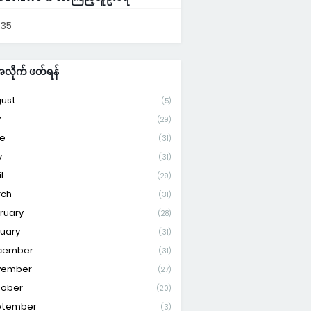
735
ိုက် ဖတ်ရန်
ust
(5)
y
(29)
e
(31)
y
(31)
l
(29)
rch
(31)
ruary
(28)
uary
(31)
cember
(31)
vember
(27)
tober
(20)
ptember
(3)