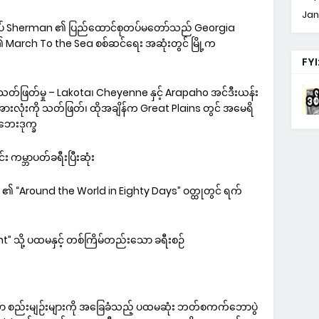
Jan
ချုပ် Sherman ၏ ပြည်ထောင်စုတပ်မတော်သည် Georgia
း၏ March To the Sea စစ်ဆင်ရေး အဆုံးတွင် မြို့က
FYI
တ်ဖြတ်မှု – Lakota၊ Cheyenne နှင့် Arapaho အင်ဒီးယန်း
းလုံးကို သတ်ဖြတ်၊ ထိုအချိန်က Great Plains တွင် အမေရိ
ဘေးဒုက္ခ
 ကမ္ဘာပတ်ခရီးပြီးဆုံး
၏ “Around the World in Eighty Days” ဝတ္ထုတွင် ရက်
 သို့ ပထမနှင့် တစ်ကြိမ်တည်းသော ခရီးစဉ်
စည်းမျဉ်းများကို အခြေခံသည့် ပထမဆုံး ဘတ်စကက်ဘောပွဲ