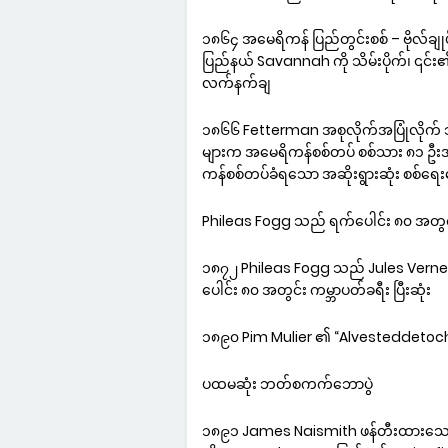
၁၈၆၄ အမေရိကန် ပြည်တွင်းစစ် – ဗိုလ်
ပြည်နယ် Savannah ကို သိမ်းပိုက်၊ ၎င်
လက်နက်ချ
၁၈၆၆ Fetterman အစုလိုက်အပြုံလိုက် သ
များက အမေရိကန်စစ်တပ် စစ်သား ၈၁ ဦးအာ
ကန်စစ်တပ်ခံရသော အဆိုးရွားဆုံး စစ်ရေး
Phileas Fogg သည် ရက်ပေါင်း ၈၀ အတွင်း
၁၈၇၂ Phileas Fogg သည် Jules Verne 
ပေါင်း ၈၀ အတွင်း ကမ္ဘာပတ်ခရီး ပြီးဆုံး
၁၈၉၀ Pim Mulier ၏ “Alvesteddetocht”
ပထမဆုံး ဘတ်စကက်ဘောပွဲ
၁၈၉၁ James Naismith ဖန်တီးထားသော 