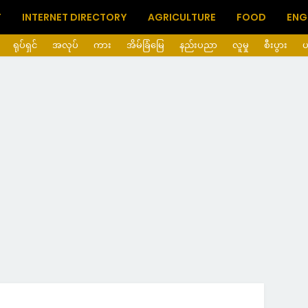
T
INTERNET DIRECTORY
AGRICULTURE
FOOD
ENG
ရုပ်ရှင်
အလုပ်
ကား
အိမ်ခြံမြေ
နည်းပညာ
လူမှု
စီးပွား