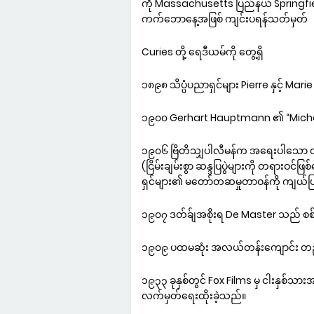
ကို Massachusetts ပြည်နယ် Springfie
ကက်ဘောနေ့အဖြစ် ကျင်းပရန်သတ်မှတ်
Curies တို့ ရေဒီယမ်ကို တွေ့ရှိ
၁၈၉၈ သိပ္ပံပညာရှင်များ Pierre နှင့် Marie
၁၉၀၀ Gerhart Hauptmann ၏ “Micha
၁၉၀၆ ဗြိတိသျှပါလီမန်က အရေးပါသော လူမ
(ငြိမ်းချမ်းစွာ ဆန္ဒပြပွဲများကို တရားဝ
ရှင်များ၏ မတော်တဆမှုတာဝန်ကို ကျယ်ပြ
၁၉၀၇ ဒတ်ခ်ျအစိုးရ De Master သည် စစ
၁၉၀၉ ပထမဆုံး အလယ်တန်းကျောင်း တည
၁၉၃၃ ခုနှစ်တွင် Fox Films မှ ငါးနှစ်သား
လက်မှတ်ရေးထိုးခဲ့သည်။