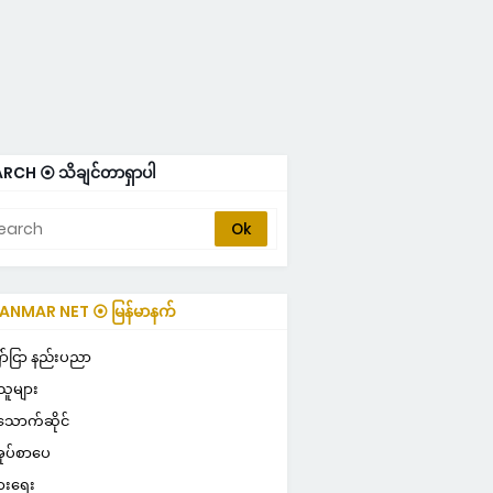
RCH ⦿ သိချင်တာရှာပါ
NMAR NET ⦿ မြန်မာနက်
ULAR ⦿ လူကြိုက်များ
ာ်ငြာ နည်းပညာ
သူများ
သောက်ဆိုင်
ုပ်စာပေ
ွားရေး