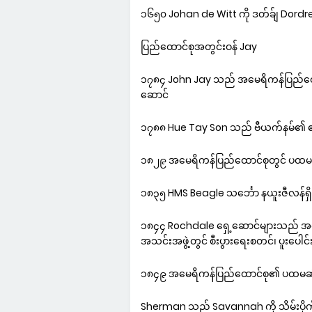
၁၆၅၀ Johan de Witt ကို ဒတ်ခ်ျ Dordr
ပြည်ထောင်စုအတွင်းဝန် Jay
၁၇၈၄ John Jay သည် အမေရိကန်ပြည်ထော
ဆောင်
၁၇၈၈ Hue Tay Son သည် ဗီယက်နမ်၏ 
၁၈၂၉ အမေရိကန်ပြည်ထောင်စုတွင် ပထမဆုံ
၁၈၃၅ HMS Beagle သင်္ဘော နယူးဇီလန်ရှိ B
၁၈၄၄ Rochdale ရှေ့ဆောင်များသည် အင်္ဂလန်
အသင်းအဖွဲ့တွင် စီးပွားရေးစတင်၊ ပူးပေါင်း
၁၈၄၉ အမေရိကန်ပြည်ထောင်စု၏ ပထမဆုံး 
Sherman သည် Savannah ကို သိမ်းပိုက