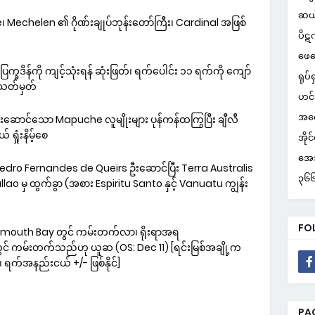
ဆယ
 Mechelen ၏ ဂိုဏ်းချုပ်ဘုန်းတော်ကြီး၊ Cardinal အဖြစ်
ပိဋ
ဖေဖ
ိန်ကို ကျင့်သုံးရန် ဆုံးဖြတ်၊ ရက်ပေါင်း ၁၁ ရက်ကို ကျော်
ရုပ်ရ
် သတ်မှတ်
ဟင်
အတွ
းဆောင်သော Mapuche လူမျိုးများ ပုန်ကန်ထကြွပြီး ချီလီ
ရှုံးနိမ့်စေ
အိုင
အေအ
 Pedro Fernandes de Queirs ဦးဆောင်ပြီး Terra Australis
၃၆၆ 
ငံ Callao မှ ထွက်ခွာ (အစား Espiritu Santo နှင့် Vanuatu ကျွန်း
FO
ymouth Bay တွင် ကမ်းတက်လာ၊ ရိုးရာအရ
င် ကမ်းတက်သည်ဟု ယူဆ (OS: Dec 11) [ရင်းမြစ်အချို့က
ရက်အနည်းငယ် +/- ဖြစ်နိုင်]
PA