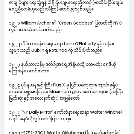
စာချုပ်များ ရေးဆွဲရန် ပါရီငြိမ်းချမ်းရေးညီလာခံ (ဗာဆိုင်းငြိမ်းချမ်း
ရေးညီလာခံဟုလည်းသိကြ) စတင်ဖွင့်လှစ်သည်။
၁၉၂၁ William Archer ၏ “Green Goddess” ပြဇာတ်ကို NYC
တွင် ပထမဆုံးတင်ဆက်သည်။
၁၉၂၂ အိုင်ယာလန်စာရေးဆရာ Liam O’Flaherty နှင့် အခြား
သူများသည် Dublin ရှိ Rotunda ကို သိမ်းပိုက်သည်။
၁၉၂၃ နယ်သာလန်မှ ဒတ်ခ်ျအရှေ့အိန္ဒိယသို့ ပထမဆုံး ရေဒီယို
ကြေးနန်းသတင်းစကား
၁၉၂၄ ပုပ်ရဟန်းမင်းကြီး Pius XI မှ ပြင်သစ်ဘုရားကျောင်းခရိုင်
အသင်းအဖွဲ့အကြောင်း Maximam gravissimamque (အကြီး
မြတ်ဆုံးနှင့် အလေးနက်ဆုံး) စာချွန်တော်
၁၉၂၉ “NY Daily Mirror” ကော်လံနာရေးဆရာ Walter Winchell
သည် ရေဒီယိုတွင် စတင်ပြသသည်။
၁၉၃၀ -27F (-33C), Watts, Oklahoma (ပြည်နယ်မှတ်တမ်း)