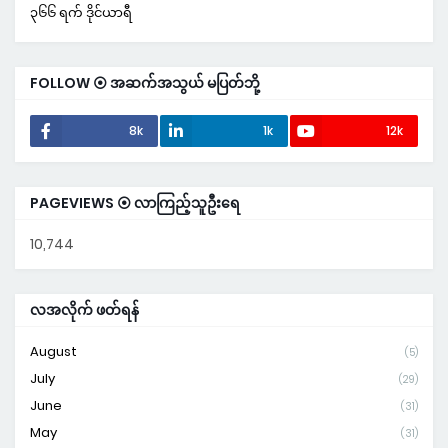
၃၆၆ ရက် ဒိုင်ယာရီ
FOLLOW ⦿ အဆက်အသွယ် မပြတ်ဘို့
8k
1k
12k
PAGEVIEWS ⦿ လာကြည့်သူဦးရေ
10,744
လအလိုက် ဖတ်ရန်
August
(5)
July
(29)
June
(31)
May
(31)