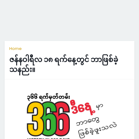
Home
ဇန်နဝါရီလ ၁၈ ရက်နေ့တွင် ဘာဖြစ်ခဲ့
သနည်း။