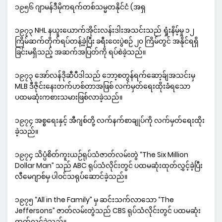
၁၉၅၆ ဂျာမန်ဒီမိုကရက်တစ်သမ္မတနိုင်ငံ (အရှ
၁၉၇၃ NHL နယူးယောက်အိုင်းလန်းဒါးအသင်းသည် ရှုံးနိမ့်မှု ၁၂
ကြိမ်ဆက်တိုက်ရပ်တန့်ခဲ့ပြီး ခရီးဝေးပွဲစဉ် ၂၀ ကြိမ်တွင် အနိုင်ရရှိ
ခြင်းမရှိသည့် အဆက်အပြတ်ကို ရပ်စဲခဲ့သည်။
၁၉၇၃ အော်လန်ဒိုဆီပီဒါသည် ဘော့စတွန်ရက်ဆော့ခ်ျအသင်းမှ
MLB ဒီဇိုင်းနေးတက်ဟစ်တာအဖြစ် လက်မှတ်ရေးထိုးခံရသော
ပထမဆုံးကစားသမားဖြစ်လာခဲ့သည်။
၁၉၇၄ အစ္စရေးနှင့် အီဂျစ်တို့ လက်နက်စာချုပ်ကို လက်မှတ်ရေးထိုး
ခဲ့သည်။
၁၉၇၄ သိပ္ပံစိတ်ကူးယဉ်ရုပ်သံဇာတ်လမ်းတွဲ “The Six Million
Dollar Man” သည် ABC ရုပ်သံလိုင်းတွင် ပထမဆုံးထုတ်လွှင့်ခဲ့ပြီး
လီမေဂျာစ်မှ ပါဝင်သရုပ်ဆောင်ခဲ့သည်။
၁၉၇၅ “All in the Family” မှ ဆင်းသက်လာသော “The
Jeffersons” ဇာတ်လမ်းတွဲသည် CBS ရုပ်သံလိုင်းတွင် ပထမဆုံး
ထုတ်လွှင့်ခဲ့သည်။