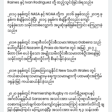
Raines နှင့် Ivan Rodriguez တို့ ထည့်သွင်းခြင်းခံရသည်။
၂၀၁၇ ခုနှစ်တွင် NASA နှင့် NOAA တို့က ၂၀၁၆ ခုနှစ်သည် ၂၀၁၅ ခု
နှစ်က စံချိန်တင်ခဲ့ပြီး ၂၀၁၄ ခုနှစ်က စံချိန်ကိုလည်း ကျော်
လွန်ခဲ့သော သမိုင်းတစ်လျှောက် အပူဆုံးနှစ်ဖြစ်ကြောင်း ကြေညာခဲ့
သည်။
၂၀၁၈ ခုနှစ်တွင် ဘရာဇီးလ်လှိုင်းစီးသမား Maya Gabeira သည်
ပေါ်တူဂီနိုင်ငံ Nazarin ရှိ Praia do Norte တွင် အမြင့် ၂၀.၇၂
မီတာ (၆၈ ပေ) ရှိသော အမျိုးသမီးလှိုင်းစီးသမားတစ်ဦးအနေဖြင့်
သမိုင်းတွင်အကြီးဆုံးလှိုင်းကို စီးနင်းနိုင်ခဲ့သည်။
၂၀၁၈ ခုနှစ်တွင် ဩစတြေးလျနိုင်ငံ New South Wales တွင်
ကယ်ဆယ်ရေးသမားများမှ ရေကူးသမားများကို ပထမဆုံးအကြိမ်
ဒရုန်းဖြင့် ကယ်ဆယ်နိုင်ခဲ့သည်။
၂၀၂၀ ခုနှစ်တွင် Premiership Rugby က လက်ရှိဥရောပနှင့်
အင်္ဂလိပ်ချန်ပီယံ Saracens အသင်းအား ယခင်သုံးရာသီအတွင်း
လစာကန့်သတ်ချက်ထက်ကျော်လွန်သောကြောင့် အောက်လိဂ်သို့ ချ
ခြင်းဖြစ်ကြောင်း ကြေညာခဲ့ပြီး အသင်းအား ပေါင် ၅.၃ သန်းဒဏ်