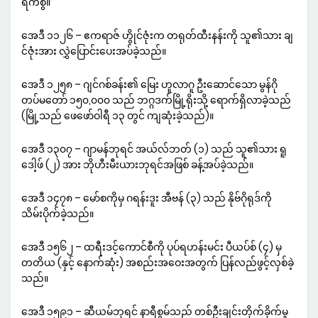
ရက်စွဲ။
အေဒီ ၁၁၂၆ – ဧကရာဇ် ဟွိုင်ဇုံးက တရုတ်ထီးနန်းကို သူ၏သား ချ
င်ဇုံးအား လွှဲပြောင်းပေးအပ်ခဲ့သည်။
အေဒီ ၁၂၅၈ – ဂျင်ဂစ်ခန်း၏ မြေး ဟူလာဂူ ဦးဆောင်သော မွန်ဂို
တပ်မတော် ၁၅၀,၀၀၀ သည် ဘဂ္ဂဒက်မြို့ရိုးသို့ ရောက်ရှိလာခဲ့သည်
(မြို့သည် ဖေဖော်ဝါရီ ၁၃ တွင် ကျဆုံးခဲ့သည်)။
အေဒီ ၁၃၀၇ – ဂျာမန်ဘုရင် အယ်လ်ဘတ် (၁) သည် သူ၏သား ရူ
ဒေါ့ဖ် (၂) အား ဘိုဟီးမီးယားဘုရင်အဖြစ် ခန့်အပ်ခဲ့သည်။
အေဒီ ၁၄၇၈ – မော်စကိုမှ ဂရန်းဒူး အီဗန် (၃) သည် နိုဗ်ဂိုရုဒ်ကို
သိမ်းပိုက်ခဲ့သည်။
အေဒီ ၁၅၆၂ – ထရီးဒင့်ကောင်စီကို ပုပ်ရဟန်းမင်း ပီယပ်စ် (၄) မှ
တတိယ (နှင့် နောက်ဆုံး) အစည်းအဝေးအတွက် ပြန်လည်ဖွင့်လှစ်ခဲ့
သည်။
အေဒီ ၁၅၉၁ – ဆီယမ်ဘုရင် နာရီစွမ်သည် တစ်ဦးချင်းတိုက်ခိုက်မှု