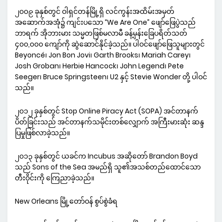
၂၀၀၉ ခုနှစ်တွင် ဝါရှင်တန်မြို့ရှိ လင်ကွန်းအထိမ်းအမှတ်
အဆောက်အအုံ၌ ကျင်းပသော “We Are One” ဖျော်ဖြေပွဲသည်
ဘာရက် အိုဘားမား သမ္မတဖြစ်မလာမီ ခန့်မှန်းခြေပရိတ်သတ်
၄၀၀,၀၀၀ ကျော်ကို ဆွဲဆောင်နိုင်ခဲ့သည်။ ပါဝင်ဖျော်ဖြေသူများတွင်
Beyoncé၊ Jon Bon Jovi၊ Garth Brooks၊ Mariah Carey၊
Josh Groban၊ Herbie Hancock၊ John Legend၊ Pete
Seeger၊ Bruce Springsteen၊ U2 နှင့် Stevie Wonder တို့ ပါဝင်
သည်။
၂၀၁၂ ခုနှစ်တွင် Stop Online Piracy Act (SOPA) အင်တာနက်
ပိတ်ခြင်းသည် အင်တာနက်သမိုင်းတစ်လျှောက် အကြီးမားဆုံး ဆန္ဒ
ပြမှုဖြစ်လာခဲ့သည်။
၂၀၁၃ ခုနှစ်တွင် ယခင်က Incubus အဆိုတော် Brandon Boyd
သည် Sons of the Sea အမည်ရှိ သူ၏အသစ်တည်ထောင်သော
တီးဝိုင်းကို ကြေညာခဲ့သည်။
New Orleans မြို့တော်ဝန် စွပ်စွဲခံရ