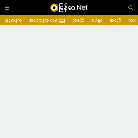
မြန်မာနက်
အင်တာနက် လမ်းညွှန်
သီချင်း
ရုပ်ရှင်
အလုပ်
ကား