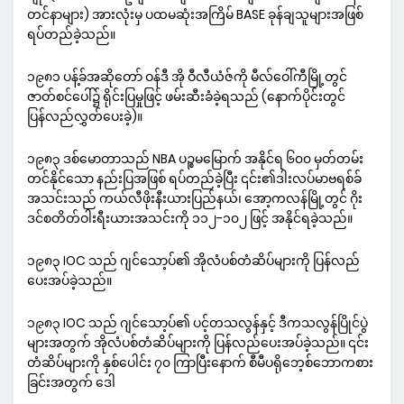
တင်နာများ) အားလုံးမှ ပထမဆုံးအကြိမ် BASE ခုန်ချသူများအဖြစ်
ရပ်တည်ခဲ့သည်။
၁၉၈၁ ပန့်ခ်အဆိုတော် ဝန်ဒီ အို ဝီလီယံဇ်ကို မီလ်ဝေါ်ကီမြို့တွင်
ဇာတ်စင်ပေါ်၌ ရိုင်းပြမှုဖြင့် ဖမ်းဆီးခံခဲ့ရသည် (နောက်ပိုင်းတွင်
ပြန်လည်လွှတ်ပေးခဲ့)။
၁၉၈၃ ဒစ်မောတာသည် NBA ပဉ္စမမြောက် အနိုင်ရ ၆၀၀ မှတ်တမ်း
တင်နိုင်သော နည်းပြအဖြစ် ရပ်တည်ခဲ့ပြီး ၎င်း၏ဒါးလပ်မာဗရစ်ခ်
အသင်းသည် ကယ်လီဖိုးနီးယားပြည်နယ်၊ အော့ကလန်မြို့တွင် ဂိုး
ဒင်စတိတ်ဝါးရီးယားအသင်းကို ၁၁၂-၁၀၂ ဖြင့် အနိုင်ရခဲ့သည်။
၁၉၈၃ IOC သည် ဂျင်သော့ပ်၏ အိုလံပစ်တံဆိပ်များကို ပြန်လည်
ပေးအပ်ခဲ့သည်။
၁၉၈၃ IOC သည် ဂျင်သော့ပ်၏ ပင့်တသလွန်နှင့် ဒီကသလွန်ပြိုင်ပွဲ
များအတွက် အိုလံပစ်တံဆိပ်များကို ပြန်လည်ပေးအပ်ခဲ့သည်။ ၎င်း
တံဆိပ်များကို နှစ်ပေါင်း ၇၀ ကြာပြီးနောက် စီမီပရိုဘေ့စ်ဘောကစား
ခြင်းအတွက် ဒေါ