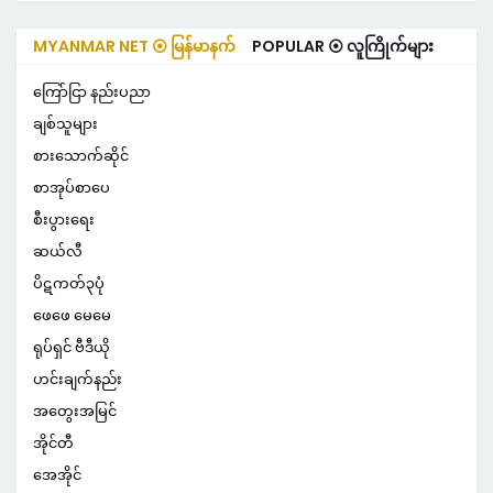
MYANMAR NET ⦿ မြန်မာနက်
POPULAR ⦿ လူကြိုက်များ
ကြော်ငြာ နည်းပညာ
ချစ်သူများ
စားသောက်ဆိုင်
စာအုပ်စာပေ
စီးပွားရေး
ဆယ်လီ
ပိဋကတ်၃ပုံ
ဖေဖေ မေမေ
ရုပ်ရှင် ဗီဒီယို
ဟင်းချက်နည်း
အတွေးအမြင်
အိုင်တီ
အေအိုင်