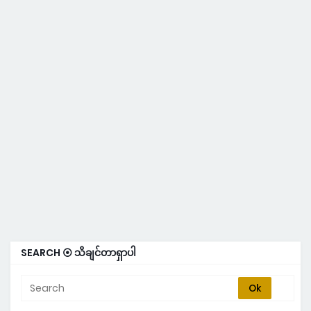
SEARCH ⦿ သိချင်တာရှာပါ