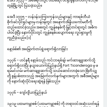
အေဒီ ၁၇၃၃ – အမေရိကတွင် ပထမဆုံး ဝင်ရိုးစွန်းဝက်ဝံကို ဘော့စ
တွန်မြို့တွင် ပြသခဲ့သည်။
အေဒီ ၁၇၇၅ – လန်ဒန်သကြားကုန်သည်များနှင့် ကာရစ်ဘီယံ
စိုက်ခင်းပိုင်ရှင်များမှ လန်ဒန်တွင် အနောက်အိန္ဒိယကော်မတီကို
တည်ထောင်ခဲ့သည်။ အစတွင် ကျွန်စနစ်ကို မြှင့်တင်ရာတွင် အဓိက
ပါဝင်ခဲ့ပြီး နောက်ပိုင်းတွင် ကျွန်စနစ်ပပျောက်ရေး လှုပ်ရှားမှုကို
ကူညီခဲ့သည်။ [၁]
နော့ခ်စ်၏ အမြောက်တပ်ဖွဲ့ ရောက်ရှိလာခြင်း
၁၇၇၆ – ဟင်နရီ နော့ခ်သည် ကင်းဘရစ်ချ်၊ မက်ဆာချူးဆက်သို့
ရောက်ရှိလာပြီး နယူးယောက်ပြည်နယ်ရှိ Fort Ticonderoga မှ ဖ
ရမ်မင်ဟမ်၊ မက်ဆာချူးဆက်သို့ သယ်ဆောင်လာခဲ့သော ဗြိတိသျှ
တို့ စွန့်ပစ်ထားသည့် အမြောက်လက်နက်များအတွက် အစီအစဉ်များ
ကို နောက်ဆုံးပိုင်းရေးဆွဲရန် ဖြစ်သည်။
၁၇၇၆ – ဂျော်ဂျီယာပြည်နယ်
၁၉၁၉ ပထမကမ္ဘာစစ် (ပထမကမ္ဘာစစ်) ကို တရားဝင်အဆုံးသတ်ရန်