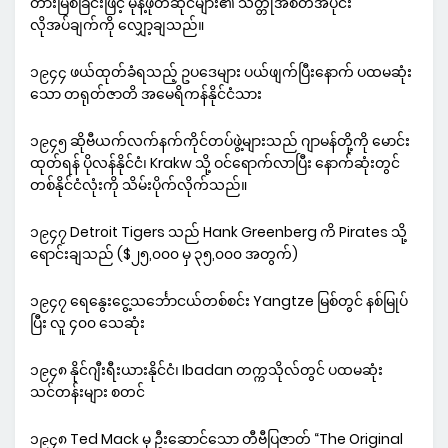
တားမြစ်ခြင်းဖြင့် မုန့်ဖုတ်ဆိုင်များ၏ သတ္တုအစိတ်အပိုင်း
လိုအပ်ချက်ကို လျှော့ချသည်။
၁၉၄၄ ဖယ်ထုတ်ခံရသည့် ဥပဒေများ ပယ်ဖျက်ပြီးနောက် ပထမဆုံး
သော တရုတ်ဇာတိ အမေရိကန်နိုင်ငံသား
၁၉၄၅ ဆိုဗီယက်လက်နက်ကိုင်တပ်ဖွဲ့များသည် ဂျာမန်တို့ကို မောင်း
ထုတ်ရန် ပိုလန်နိုင်ငံ၊ Krakw သို့ ဝင်ရောက်လာပြီး နောက်ဆုံးတွင်
တစ်နိုင်ငံလုံးကို သိမ်းပိုက်လိုက်သည်။
၁၉၄၇ Detroit Tigers သည် Hank Greenberg ကိ Pirates သို့
ရောင်းချသည် ($၂၅,၀၀၀ မှ ၃၅,၀၀၀ အတွက်)
၁၉၄၇ ရေနွေးငွေ့သင်္ဘောငယ်တစ်စင်း Yangtze မြစ်တွင် နစ်မြုပ်
ပြီး လူ ၄၀၀ သေဆုံး
၁၉၄၈ နိုင်ဂျီးရီးယားနိုင်ငံ၊ Ibadan တက္ကသိုလ်တွင် ပထမဆုံး
သင်တန်းများ စတင်
၁၉၄၈ Ted Mack မှ ဦးဆောင်သော တီဗီပြဇာတ် “The Original