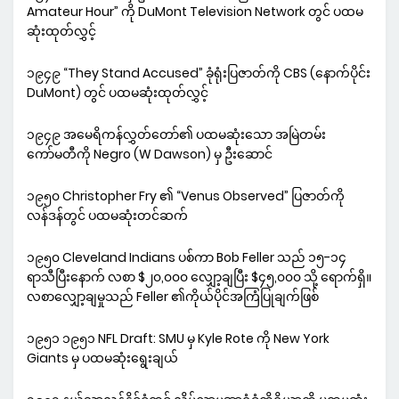
Amateur Hour” ကို DuMont Television Network တွင် ပထမ
ဆုံးထုတ်လွှင့်
၁၉၄၉ “They Stand Accused” ခုံရုံးပြဇာတ်ကို CBS (နောက်ပိုင်း
DuMont) တွင် ပထမဆုံးထုတ်လွှင့်
၁၉၄၉ အမေရိကန်လွှတ်တော်၏ ပထမဆုံးသော အမြဲတမ်း
ကော်မတီကို Negro (W Dawson) မှ ဦးဆောင်
၁၉၅၀ Christopher Fry ၏ “Venus Observed” ပြဇာတ်ကို
လန်ဒန်တွင် ပထမဆုံးတင်ဆက်
၁၉၅၀ Cleveland Indians ပစ်ကာ Bob Feller သည် ၁၅-၁၄
ရာသီပြီးနောက် လစာ $၂၀,၀၀၀ လျှော့ချပြီး $၄၅,၀၀၀ သို့ ရောက်ရှိ။
လစာလျှော့ချမှုသည် Feller ၏ကိုယ်ပိုင်အကြံပြုချက်ဖြစ်
၁၉၅၁ ၁၉၅၁ NFL Draft: SMU မှ Kyle Rote ကို New York
Giants မှ ပထမဆုံးရွေးချယ်