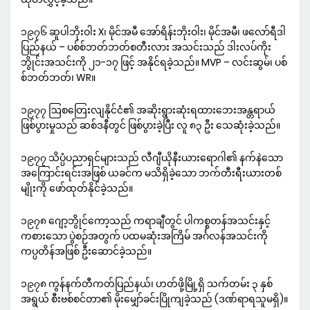
၁၉၇၆ ဆူပါဘိုးဝါး X၊ မိုင်အမီ အော်ရိန်းဘိုးဝါး၊ မိုင်အမီ၊ ဖလော်ရီဒါ
ပြည်နယ် – ပစ်စ်ဘတ်ဘတ်စတီးလား အသင်းသည် ဒါးလပ်ကိုး
ဘွိုင်းအသင်းကို ၂၁-၁၇ ဖြင့် အနိုင်ရခဲ့သည်။ MVP – လင်းဆွမ်၊ ပစ်
စ်ဘတ်ဘတ်၊ WR။
၁၉၇၇ ဩစတြေးလျနိုင်ငံ၏ အဆိုးရွားဆုံးရထားဘေးအန္တရာယ်
ဖြစ်ပွားမှုသည် ဆစ်ဒနီတွင် ဖြစ်ပွားခဲ့ပြီး လူ ၈၃ ဦး သေဆုံးခဲ့သည်။
၁၉၇၇ သိပ္ပံပညာရှင်များသည် လီဂျီယိုနီးယားရောဂါ၏ နက်နဲသော
အကြောင်းရင်းအဖြစ် ယခင်က မသိရှိခဲ့သော ဘက်တီးရီးယားတစ်
မျိုးကို ဖော်ထုတ်နိုင်ခဲ့သည်။
၁၉၇၈ ဂျော့ဘွိုင်ကော့သည် ကရာချီတွင် ပါကစ္စတန်အသင်းနှင့်
ကစားသော ပွဲစဉ်အတွက် ပထမဆုံးအကြိမ် အင်္ဂလန်အသင်းကို
ကပ္ပတိန်အဖြစ် ဦးဆောင်ခဲ့သည်။
၁၉၇၈ ကွန်နက်တီကတ်ပြည်နယ်၊ ဟတ်ဖို့မြို့ရှိ သက်တမ်း ၃ နှစ်
အရွယ် စီးဗစ်စင်တာ၏ မိုးမျှော်ခင်းပြိုကျခဲ့သည် (ဒဏ်ရာရသူမရှိ)။