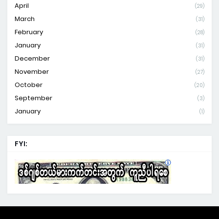
April
(29)
March
(31)
February
(28)
January
(31)
December
(31)
November
(27)
October
(20)
September
(3)
January
(1)
FYI: