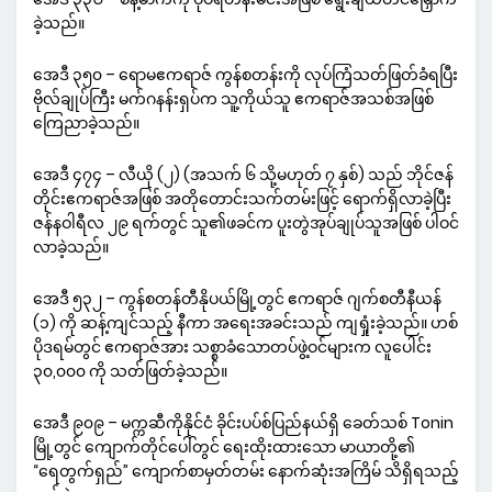
ခဲ့သည်။
အေဒီ ၃၅၀ – ရောမဧကရာဇ် ကွန်စတန်းကို လုပ်ကြံသတ်ဖြတ်ခံရပြီး
ဗိုလ်ချုပ်ကြီး မက်ဂနန်းရှပ်က သူ့ကိုယ်သူ ဧကရာဇ်အသစ်အဖြစ်
ကြေညာခဲ့သည်။
အေဒီ ၄၇၄ – လီယို (၂) (အသက် ၆ သို့မဟုတ် ၇ နှစ်) သည် ဘိုင်ဇန်
တိုင်းဧကရာဇ်အဖြစ် အတိုတောင်းသက်တမ်းဖြင့် ရောက်ရှိလာခဲ့ပြီး
ဇန်နဝါရီလ ၂၉ ရက်တွင် သူ၏ဖခင်က ပူးတွဲအုပ်ချုပ်သူအဖြစ် ပါဝင်
လာခဲ့သည်။
အေဒီ ၅၃၂ – ကွန်စတန်တီနိုပယ်မြို့တွင် ဧကရာဇ် ဂျက်စတီနီယန်
(၁) ကို ဆန့်ကျင်သည့် နီကာ အရေးအခင်းသည် ကျရှုံးခဲ့သည်။ ဟစ်
ပိုဒရမ်တွင် ဧကရာဇ်အား သစ္စာခံသောတပ်ဖွဲ့ဝင်များက လူပေါင်း
၃၀,၀၀၀ ကို သတ်ဖြတ်ခဲ့သည်။
အေဒီ ၉၀၉ – မက္ကဆီကိုနိုင်ငံ ခိုင်းပပ်စ်ပြည်နယ်ရှိ ခေတ်သစ် Tonin
မြို့တွင် ကျောက်တိုင်ပေါ်တွင် ရေးထိုးထားသော မာယာတို့၏
“ရေတွက်ရှည်” ကျောက်စာမှတ်တမ်း နောက်ဆုံးအကြိမ် သိရှိရသည့်