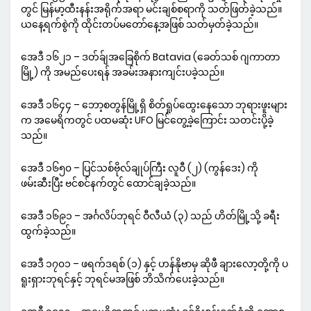
တွင် မြန်မာ့ထီးနန်းအရိုက်အရာ မင်းချစ်စရာကို သတ်ဖြတ်ခဲ့သည်။
ယနေ့ရက်စွဲကို ထိုင်းတပ်မတော်နေ့အဖြစ် သတ်မှတ်ခဲ့သည်။
အေဒီ ၁၆၂၁ – ဒတ်ခ်ျအခြေစိုက် Batavia (ခေတ်သစ် ဂျကာတာ
မြို့) ကို အမည်ပေးရန် အခမ်းအနားကျင်းပခဲ့သည်။
အေဒီ ၁၆၄၄ – ဘော့စတွန်မြို့ရှိ စိတ်ရှုပ်ထွေးနေသော ဘုရားဖူးများ
က အမေရိကတွင် ပထမဆုံး UFO မြင်တွေ့ခဲ့ကြောင်း သတင်းပို့ခဲ့
သည်။
အေဒီ ၁၆၅၀ – ပြင်သစ်ဗိုလ်ချုပ်ကြီး လူဝီ (၂) (ကွန်ဒေး) ကို
ဖမ်းဆီးပြီး ဗင်စင်နက်တွင် ထောင်ချခဲ့သည်။
အေဒီ ၁၆၉၁ – အင်္ဂလိပ်ဘုရင် ဝီလီယံ (၃) သည် ဟိတ်မြို့သို့ ခရီး
ထွက်ခဲ့သည်။
အေဒီ ၁၇၀၁ – ဖရက်ဒရစ် (၁) နှင့် ဟန်နိုဗာမှ ဆိုဖီ ချားလော့တို့ကို ပ
ရူးရှားဘုရင်နှင့် ဘုရင်မအဖြစ် ဘိသိက်ပေးခဲ့သည်။