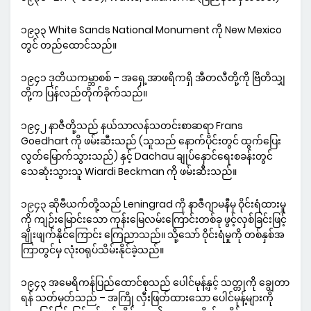
၁၉၃၃ White Sands National Monument ကို New Mexico
တွင် တည်ထောင်သည်။
၁၉၄၁ ဒုတိယကမ္ဘာစစ် – အရှေ့အာဖရိကရှိ အီတလီတို့ကို ဗြိတိသျှ
တို့က ပြန်လည်တိုက်ခိုက်သည်။
၁၉၄၂ နာဇီတို့သည် နယ်သာလန်သတင်းစာဆရာ Frans
Goedhart ကို ဖမ်းဆီးသည် (သူသည် နောက်ပိုင်းတွင် ထွက်ပြေး
လွတ်မြောက်သွားသည်) နှင့် Dachau ချုပ်နှောင်ရေးစခန်းတွင်
သေဆုံးသွားသူ Wiardi Beckman ကို ဖမ်းဆီးသည်။
၁၉၄၃ ဆိုဗီယက်တို့သည် Leningrad ကို နာဇီဂျာမနီမှ ဝိုင်းရံထားမှု
ကို ကျဉ်းမြောင်းသော ကုန်းမြေလမ်းကြောင်းတစ်ခု ဖွင့်လှစ်ခြင်းဖြင့်
ချိုးဖျက်နိုင်ကြောင်း ကြေညာသည်။ သို့သော် ဝိုင်းရံမှုကို တစ်နှစ်အ
ကြာတွင်မှ လုံးဝရုပ်သိမ်းနိုင်ခဲ့သည်။
၁၉၄၃ အမေရိကန်ပြည်ထောင်စုသည် ပေါင်မုန့်နှင့် သတ္တုကို ချွေတာ
ရန် သတ်မှတ်သည် – အကြို လှီးဖြတ်ထားသော ပေါင်မုန့်များကို