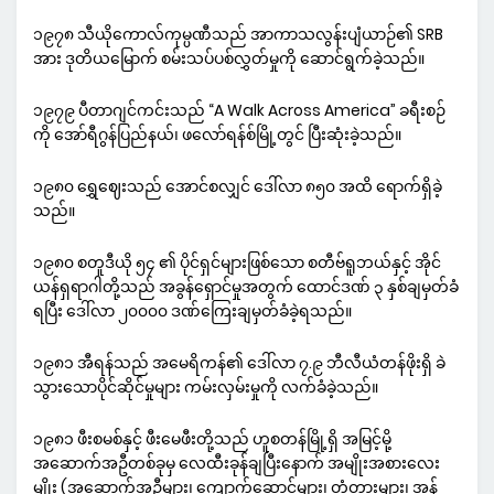
၁၉၇၈ သီယိုကောလ်ကုမ္ပဏီသည် အာကာသလွန်းပျံယာဉ်၏ SRB
အား ဒုတိယမြောက် စမ်းသပ်ပစ်လွှတ်မှုကို ဆောင်ရွက်ခဲ့သည်။
၁၉၇၉ ပီတာဂျင်ကင်းသည် “A Walk Across America” ခရီးစဉ်
ကို အော်ရီဂွန်ပြည်နယ်၊ ဖလော်ရန်စ်မြို့တွင် ပြီးဆုံးခဲ့သည်။
၁၉၈၀ ရွှေဈေးသည် အောင်စလျှင် ဒေါ်လာ ၈၅၀ အထိ ရောက်ရှိခဲ့
သည်။
၁၉၈၀ စတူဒီယို ၅၄ ၏ ပိုင်ရှင်များဖြစ်သော စတီဗ်ရူဘယ်နှင့် အိုင်
ယန်ရှရာဂါတို့သည် အခွန်ရှောင်မှုအတွက် ထောင်ဒဏ် ၃ နှစ်ချမှတ်ခံ
ရပြီး ဒေါ်လာ ၂၀၀၀၀ ဒဏ်ကြေးချမှတ်ခံခဲ့ရသည်။
၁၉၈၁ အီရန်သည် အမေရိကန်၏ ဒေါ်လာ ၇.၉ ဘီလီယံတန်ဖိုးရှိ ခဲ
သွားသောပိုင်ဆိုင်မှုများ ကမ်းလှမ်းမှုကို လက်ခံခဲ့သည်။
၁၉၈၁ ဖီးစမစ်နှင့် ဖီးမေဖီးတို့သည် ဟူစတန်မြို့ရှိ အမြင့်မို့
အဆောက်အဦတစ်ခုမှ လေထီးခုန်ချပြီးနောက် အမျိုးအစားလေး
မျိုး (အဆောက်အဦများ၊ ကျောက်ဆောင်များ၊ တံတားများ၊ အန်