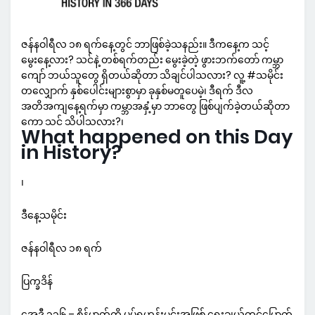
ဇန်နဝါရီလ ၁၈ ရက်နေ့တွင် ဘာဖြစ်ခဲ့သနည်း။ ဒီကနေ့က သင့်
မွေးနေ့လား? သင်နဲ့ တစ်ရက်တည်း မွေးခဲ့တဲ့ ဖွားဘက်တော် ကမ္ဘာ
ကျော် ဘယ်သူတွေ ရှိတယ်ဆိုတာ သိချင်ပါသလား? လူ့ #သမိုင်း
တလျှောက် နှစ်ပေါင်းများစွာမှာ ခုနှစ်မတူပေမဲ့၊ ဒီရက် ဒီလ
အတိအကျနေ့ရက်မှာ ကမ္ဘာအနှံ့မှာ ဘာတွေ ဖြစ်ပျက်ခဲ့တယ်ဆိုတာ
ကော သင် သိပါသလား?၊
What happened on this Day
in History?
၊
ဒီနေ့သမိုင်း
ဇန်နဝါရီလ ၁၈ ရက်
ပြက္ခဒိန်
အေဒီ ၃၃၆ – စိန့်မာက်ကို ပုပ်ရဟန်းမင်းအဖြစ် ရွေးချယ်တင်မြှောက်