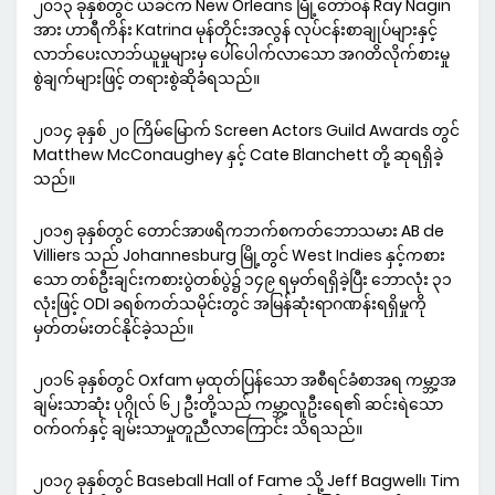
၂၀၁၃ ခုနှစ်တွင် ယခင်က New Orleans မြို့တော်ဝန် Ray Nagin
အား ဟာရီကိန်း Katrina မုန်တိုင်းအလွန် လုပ်ငန်းစာချုပ်များနှင့်
လာဘ်ပေးလာဘ်ယူမှုများမှ ပေါ်ပေါက်လာသော အဂတိလိုက်စားမှု
စွဲချက်များဖြင့် တရားစွဲဆိုခံရသည်။
၂၀၁၄ ခုနှစ် ၂၀ ကြိမ်မြောက် Screen Actors Guild Awards တွင်
Matthew McConaughey နှင့် Cate Blanchett တို့ ဆုရရှိခဲ့
သည်။
၂၀၁၅ ခုနှစ်တွင် တောင်အာဖရိကဘက်စကတ်ဘောသမား AB de
Villiers သည် Johannesburg မြို့တွင် West Indies နှင့်ကစား
သော တစ်ဦးချင်းကစားပွဲတစ်ပွဲ၌ ၁၄၉ ရမှတ်ရရှိခဲ့ပြီး ဘောလုံး ၃၁
လုံးဖြင့် ODI ခရစ်ကတ်သမိုင်းတွင် အမြန်ဆုံးရာဂဏန်းရရှိမှုကို
မှတ်တမ်းတင်နိုင်ခဲ့သည်။
၂၀၁၆ ခုနှစ်တွင် Oxfam မှထုတ်ပြန်သော အစီရင်ခံစာအရ ကမ္ဘာ့အ
ချမ်းသာဆုံး ပုဂ္ဂိုလ် ၆၂ ဦးတို့သည် ကမ္ဘာ့လူဦးရေ၏ ဆင်းရဲသော
ဝက်ဝက်နှင့် ချမ်းသာမှုတူညီလာကြောင်း သိရသည်။
၂၀၁၇ ခုနှစ်တွင် Baseball Hall of Fame သို့ Jeff Bagwell၊ Tim