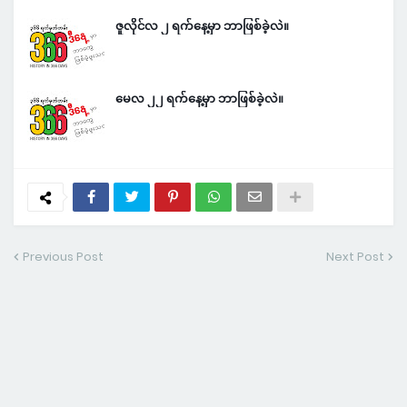
ဇူလိုင်လ ၂ ရက်နေ့မှာ ဘာဖြစ်ခဲ့လဲ။
မေလ ၂၂ ရက်နေ့မှာ ဘာဖြစ်ခဲ့လဲ။
Previous Post
Next Post