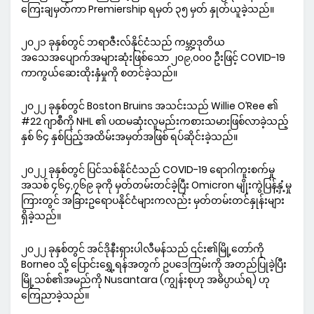
ကြေးချမှတ်ကာ Premiership ရမှတ် ၃၅ မှတ် နှုတ်ယူခဲ့သည်။
၂၀၂၁ ခုနှစ်တွင် ဘရာဇီးလ်နိုင်ငံသည် ကမ္ဘာ့ဒုတိယ
အသေအပျောက်အများဆုံးဖြစ်သော ၂၀၉,၀၀၀ ဦးဖြင့် COVID-19
ကာကွယ်ဆေးထိုးနှံမှုကို စတင်ခဲ့သည်။
၂၀၂၂ ခုနှစ်တွင် Boston Bruins အသင်းသည် Willie O’Ree ၏
#22 ဂျာစီကို NHL ၏ ပထမဆုံးလူမည်းကစားသမားဖြစ်လာခဲ့သည့်
နှစ် ၆၄ နှစ်ပြည့်အထိမ်းအမှတ်အဖြစ် ရပ်ဆိုင်းခဲ့သည်။
၂၀၂၂ ခုနှစ်တွင် ပြင်သစ်နိုင်ငံသည် COVID-19 ရောဂါကူးစက်မှု
အသစ် ၄၆၄,၇၆၉ ခုကို မှတ်တမ်းတင်ခဲ့ပြီး Omicron မျိုးကွဲပြန့်နှံ့မှု
ကြားတွင် အခြားဥရောပနိုင်ငံများကလည်း မှတ်တမ်းတင်နှုန်းများ
ရှိခဲ့သည်။
၂၀၂၂ ခုနှစ်တွင် အင်ဒိုနီးရှားပါလီမန်သည် ၎င်း၏မြို့တော်ကို
Borneo သို့ ပြောင်းရွှေ့ရန်အတွက် ဥပဒေကြမ်းကို အတည်ပြုခဲ့ပြီး
မြို့သစ်၏အမည်ကို Nusantara (ကျွန်းစုဟု အဓိပ္ပာယ်ရ) ဟု
ကြေညာခဲ့သည်။