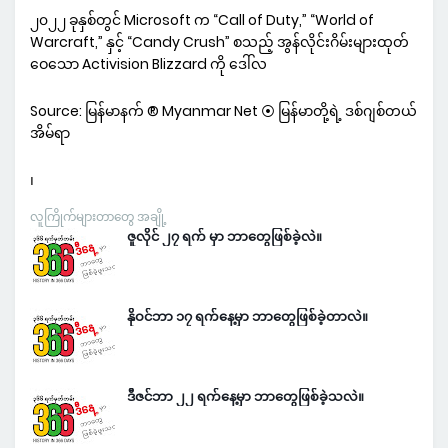
၂၀၂၂ ခုနှစ်တွင် Microsoft က “Call of Duty,” “World of
Warcraft,” နှင့် “Candy Crush” စသည့် အွန်လိုင်းဂိမ်းများထုတ်
ဝေသော Activision Blizzard ကို ဒေါ်လ
Source: မြန်မာနက် ® Myanmar Net ⦿ မြန်မာတို့ရဲ့ ဒစ်ဂျစ်တယ်
အိမ်ရာ
၊
လူကြိုက်များတာတွေ အချို့
ဇူလိုင် ၂၇ ရက် မှာ ဘာတွေဖြစ်ခဲ့လဲ။
နိုဝင်ဘာ ၁၇ ရက်နေ့မှာ ဘာတွေဖြစ်ခဲ့တာလဲ။
ဒီဇင်ဘာ ၂၂ ရက်နေ့မှာ ဘာတွေဖြစ်ခဲ့သလဲ။