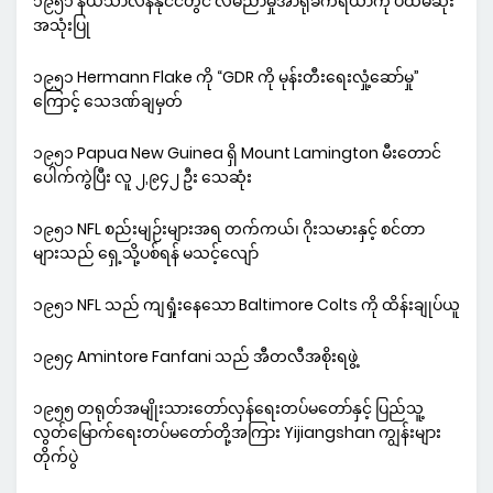
၁၉၅၁ နယ်သာလန်နိုင်ငံတွင် လိမ်ညာမှုအာရုံခံကိရိယာကို ပထမဆုံး
အသုံးပြု
၁၉၅၁ Hermann Flake ကို “GDR ကို မုန်းတီးရေးလှုံ့ဆော်မှု”
ကြောင့် သေဒဏ်ချမှတ်
၁၉၅၁ Papua New Guinea ရှိ Mount Lamington မီးတောင်
ပေါက်ကွဲပြီး လူ ၂,၉၄၂ ဦး သေဆုံး
၁၉၅၁ NFL စည်းမျဉ်းများအရ တက်ကယ်၊ ဂိုးသမားနှင့် စင်တာ
များသည် ရှေ့သို့ပစ်ရန် မသင့်လျော်
၁၉၅၁ NFL သည် ကျရှုံးနေသော Baltimore Colts ကို ထိန်းချုပ်ယူ
၁၉၅၄ Amintore Fanfani သည် အီတလီအစိုးရဖွဲ့
၁၉၅၅ တရုတ်အမျိုးသားတော်လှန်ရေးတပ်မတော်နှင့် ပြည်သူ့
လွတ်မြောက်ရေးတပ်မတော်တို့အကြား Yijiangshan ကျွန်းများ
တိုက်ပွဲ