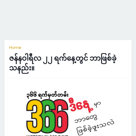
Home
ဇန်နဝါရီလ ၂၂ ရက်နေ့တွင် ဘာဖြစ်ခဲ့
သနည်း။