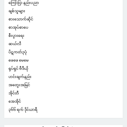
ကြော်ငြာ နည်းပညာ
ချစ်သူများ
စားသောက်ဆိုင်
စာအုပ်စာပေ
စီးပွားရေး
ဆယ်လီ
ပိဋကတ်၃ပုံ
ဖေဖေ မေမေ
ရုပ်ရှင် ဗီဒီယို
ဟင်းချက်နည်း
အတွေးအမြင်
အိုင်တီ
အေအိုင်
၃၆၆ ရက် ဒိုင်ယာရီ