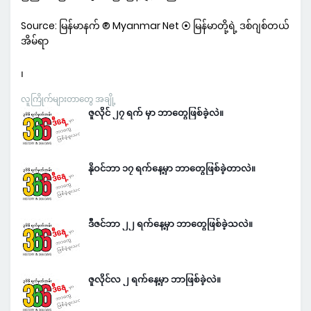
Source: မြန်မာနက် ® Myanmar Net ⦿ မြန်မာတို့ရဲ့ ဒစ်ဂျစ်တယ်
အိမ်ရာ
၊
လူကြိုက်များတာတွေ အချို့
ဇူလိုင် ၂၇ ရက် မှာ ဘာတွေဖြစ်ခဲ့လဲ။
နိုဝင်ဘာ ၁၇ ရက်နေ့မှာ ဘာတွေဖြစ်ခဲ့တာလဲ။
ဒီဇင်ဘာ ၂၂ ရက်နေ့မှာ ဘာတွေဖြစ်ခဲ့သလဲ။
ဇူလိုင်လ ၂ ရက်နေ့မှာ ဘာဖြစ်ခဲ့လဲ။