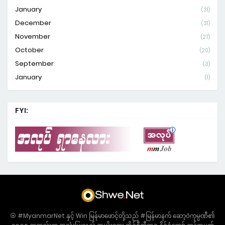
January
(31)
December
(31)
November
(27)
October
(20)
September
(3)
January
(1)
FYI:
⦿ #MyanmarNet နှင့် Win မြန်မာဖောင့်တို့သည် #မြန်မာနက် ဆော့ဝဲကုမ္ပဏီ၏