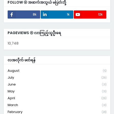
FOLLOW ⦿ အဆက်အသွယ် မပြတ်ဘို့
8k
1k
12k
PAGEVIEWS ⦿ လာကြည့်သူဦးရေ
10,748
လအလိုက် ဖတ်ရန်
August
(5)
July
(29)
June
(31)
May
(31)
April
(29)
March
(31)
February
(28)