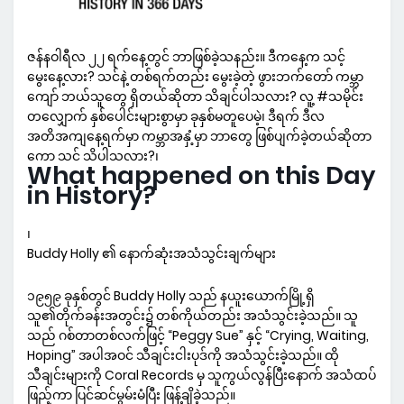
ဇန်နဝါရီလ ၂၂ ရက်နေ့တွင် ဘာဖြစ်ခဲ့သနည်း။ ဒီကနေ့က သင့်
မွေးနေ့လား? သင်နဲ့ တစ်ရက်တည်း မွေးခဲ့တဲ့ ဖွားဘက်တော် ကမ္ဘာ
ကျော် ဘယ်သူတွေ ရှိတယ်ဆိုတာ သိချင်ပါသလား? လူ့ #သမိုင်း
တလျှောက် နှစ်ပေါင်းများစွာမှာ ခုနှစ်မတူပေမဲ့၊ ဒီရက် ဒီလ
အတိအကျနေ့ရက်မှာ ကမ္ဘာအနှံ့မှာ ဘာတွေ ဖြစ်ပျက်ခဲ့တယ်ဆိုတာ
ကော သင် သိပါသလား?၊
What happened on this Day
in History?
၊
Buddy Holly ၏ နောက်ဆုံးအသံသွင်းချက်များ
၁၉၅၉ ခုနှစ်တွင် Buddy Holly သည် နယူးယောက်မြို့ရှိ
သူ၏တိုက်ခန်းအတွင်း၌ တစ်ကိုယ်တည်း အသံသွင်းခဲ့သည်။ သူ
သည် ဂစ်တာတစ်လက်ဖြင့် “Peggy Sue” နှင့် “Crying, Waiting,
Hoping” အပါအဝင် သီချင်းငါးပုဒ်ကို အသံသွင်းခဲ့သည်။ ထို
သီချင်းများကို Coral Records မှ သူကွယ်လွန်ပြီးနောက် အသံထပ်
ဖြည့်ကာ ပြင်ဆင်မွမ်းမံပြီး ဖြန့်ချိခဲ့သည်။