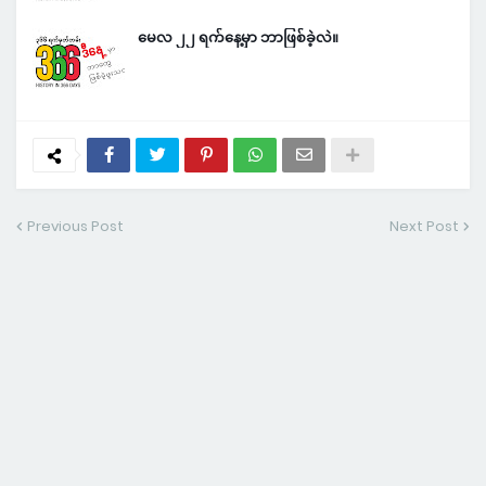
မေလ ၂၂ ရက်နေ့မှာ ဘာဖြစ်ခဲ့လဲ။
Previous Post
Next Post