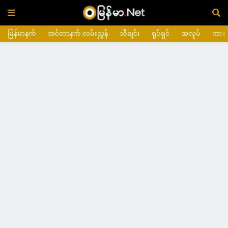
မြန်မာနက်
အင်တာနက် လမ်းညွှန်
သီချင်း
ရုပ်ရှင်
အလုပ်
ကား