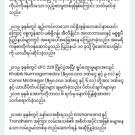
ကိုယ်ကိုဖန်တီးသော လှည့်စားမှုတစ်ခုဖြစ်ကြောင်း သတ်မှတ်ခဲ့
သည်။
၂၀၁၉ ခုနှစ်တွင် ချဉ်းကပ်လာသော ဝင်ရိုးစွန်းလေဆင်နှာမောင်း
ကြောင့် ဝစ္စကွန်ဆင်၊ မစ်ရှီဂန်၊ အီလီနွိုင်း၊ အလာဘားမားနှင့် မစ္စစ္စပီ
ပြည်နယ်များတွင် အရေးပေါ်အခြေအနေ ကြေညာခဲ့သည်။ အမေရိ
ကန်စာတိုက်ဝန်ဆောင်မှုသည် ပြည်နယ် ၁၀ ခုသို့ ပို့ဆောင်ပေးခြင်း
ကို ယာယီရပ်ဆိုင်းခဲ့သည်။
၂၀၁၉ ခုနှစ်တွင် UFC 229 ပြိုင်ပွဲအပြီး ရှုပ်ထွေးမှုများအလျင်
Khabib Nurmagomedov ($၅၀၀,၀၀၀ ဒဏ်ငွေ နှင့် ၉ လ) နှင့်
Conor McGregor ($၅၀,၀၀၀ ဒဏ်ငွေ နှင့် ၆ လ) တို့အား ဒဏ်ငွေ
နှင့် ယာယီပိတ်ပင်ခြင်းများ ချမှတ်ခဲ့သည်။ ပိတ်ပင်ချက်များမှာ
၂၀၁၈ ခုနှစ် အောက်တိုဘာလ ၆ ရက်မှ နောက်ပြန်စွဲအာဏာ
သက်ရောက်ခဲ့သည်။
၂၀၁ၹ ခုနှစ်တွင် နော်ဝေအစိုးရသည် Kristiansand နှင့်
Trondheim အကြား လမ်းအသစ်၏ အစိတ်အပိုင်းအဖြစ် မျောနေ
သော လမ်းဥမင်တစ်ခု တည်ဆောက်ရန် အဆိုပြုခဲ့သည်။