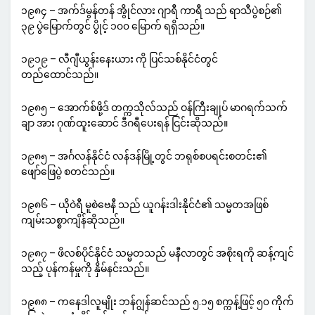
၁၉၈၄ – အက်ဒ်မွန်တန် အွိုင်လား ဂျာရီ ကာရီ သည် ရာသီပွဲစဉ်၏
၃၉ ပွဲမြောက်တွင် ပွိုင့် ၁၀၀ မြောက် ရရှိသည်။
၁၉၁၉ – လီဂျီယွန်းနေးယား ကို ပြင်သစ်နိုင်ငံတွင်
တည်ထောင်သည်။
၁၉၈၅ – အောက်စ်ဖို့ဒ် တက္ကသိုလ်သည် ဝန်ကြီးချုပ် မာဂရက်သက်
ချာ အား ဂုဏ်ထူးဆောင် ဒီဂရီပေးရန် ငြင်းဆိုသည်။
၁၉၈၅ – အင်္ဂလန်နိုင်ငံ လန်ဒန်မြို့တွင် ဘရုစ်စပရင်းစတင်း၏
ဖျော်ဖြေပွဲ စတင်သည်။
၁၉၈၆ – ယိုဝဲရီ မူစဲဗေနီ သည် ယူဂန်းဒါးနိုင်ငံ၏ သမ္မတအဖြစ်
ကျမ်းသစ္စာကျိန်ဆိုသည်။
၁၉၈၇ – ဖိလစ်ပိုင်နိုင်ငံ သမ္မတသည် မနီလာတွင် အစိုးရကို ဆန့်ကျင်
သည့် ပုန်ကန်မှုကို နှိမ်နင်းသည်။
၁၉၈၈ – ကနေဒါလူမျိုး ဘန်ဂျွန်ဆင်သည် ၅.၁၅ စက္ကန့်ဖြင့် ၅၀ ကိုက်