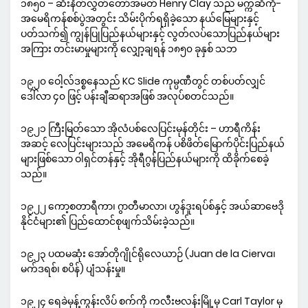
၁၈၅၀ – ဆီးနိတ်လွှတ်တော်အမတ် Henry Clay သည် မက္ကဆီကို-
အမေရိကန်စစ်ပွဲအတွင်း သိမ်းပိုက်ရရှိခဲ့သော နယ်မြေများနှင့်
ပတ်သက်၍ ကျွန်ပြုပြည်နယ်များနှင့် လွတ်လပ်သောပြည်နယ်များ
အကြား တင်းမာမှုများကို လျှော့ချရန် ၁၈၅၀ ခုနှစ် သဘ
၁၉၂၀ ဝေါ့လ်ဒစ္စနေသည် KC Slide ကုမ္ပဏီတွင် တစ်ပတ်လျှင်
ဒေါ်လာ ၄၀ ဖြင့် ပန်းချီဆရာအဖြစ် အလုပ်စတင်သည်။
၁၉၂၁ ကြီးမြတ်သော အိုလံပစ်လေပြင်းမုန်တိုင်း – ဟာရီကိန်း
အဆင့် လေပြင်းများသည် အမေရိကန် ပစိဖိတ်မြောက်ပိုင်းပြည်နယ်
များဖြစ်သော ဝါရှင်တန်နှင့် အိုရီဂွန်ပြည်နယ်များကို ထိခိုက်စေခဲ့
သည်။
၁၉၂၂ ကော့စတာရီကာ၊ ဂွာတီမာလာ၊ ဟွန်ဒူးရပ်စ်နှင့် အယ်ဆာဗေဒို
နိုင်ငံများ၏ ပြည်ထောင်စုဖျက်သိမ်းခဲ့သည်။
၁၉၂၃ ပထမဆုံး အော်တိုဂျိုင်ရိုလေယာဉ် (Juan de la Cierva၊
မက်ဒရစ်၊ စပိန်) ပျံသန်းမှု။
၁၉၂၄ ရေခဲမုန့်ကွန်းလိပ် စက်ကို ကလီးဗလန်းမြို့မှ Carl Taylor မှ