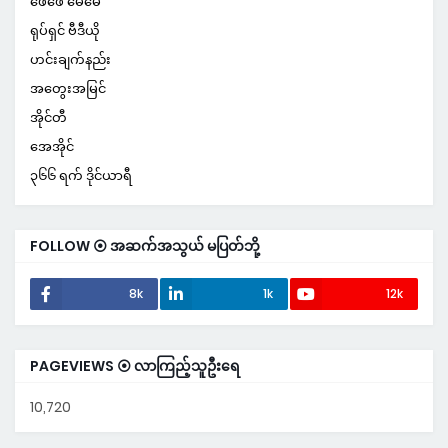
ဖေဖေ မေမေ
ရုပ်ရှင် ဗီဒီယို
ဟင်းချက်နည်း
အတွေးအမြင်
အိုင်တီ
အေအိုင်
၃၆၆ ရက် ဒိုင်ယာရီ
FOLLOW ⦿ အဆက်အသွယ် မပြတ်ဘို့
8k
1k
12k
PAGEVIEWS ⦿ လာကြည့်သူဦးရေ
10,720