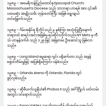
၁၉၈၉ – အမေရိကန်ပြည်ထောင်စု Episcopal Church၊
Massachusetts Diocese သည် ဘာဘရာ ဟာရစ် အား ၎င်း၏
ပထမဆုံး အမျိုးသမီး ဘုန်းတော်ကြီး အဖြစ် ရွေးချယ်
တင်မြှောက်သည်။
၁၉၈၉ – ဂိမ်းအနိုင်ရ ရီဘိုင်သည် ၉ နှစ်ကြာ အသုံးပြုပြီးနောက်
တရားဝင် စာရင်းအင်းအဖြစ်မှ ရပ်ဆိုင်းလိုက်သည်။ NY Mets မှ ကီ
သ် ဟာနန်ဒက်ဇ် သည် ၁၂၉ ဖြင့် အမြဲတမ်း ဦးဆောင်သူ ဖြစ်လာ
သည်။
၁၉၈၉ – Long Island ဓမ္မဆရာ ဂျင်း ပရိုဖက်တာ သည် အခွန်
ရှောင်တိမ်းမှုဖြင့် အပြစ်ရှိကြောင်း ဝန်ခံသည်။
၁၉၈၉ – Orlando Arena ကို Orlando, Florida တွင်
ဖွင့်လှစ်သည်။
၁၉၈၉ – ဆိုဗီယက်ယူနီယံ၏ Phobos II သည် အင်္ဂါဂြိုဟ် ပတ်လမ်း
အတွင်း ဝင်ရောက်သည်။
၁၉၉၀ – Exxon Valdez သင်္ဘောကပ္ပတိန် ဂျိုးဇက်ဟေဇယ်ဝုဒ်