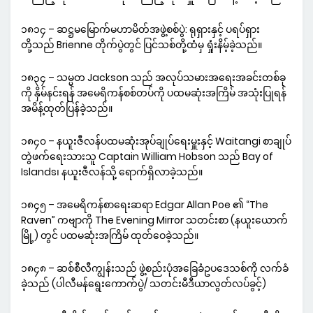
၁၈၁၄ – ဆဋ္ဌမမြောက်မဟာမိတ်အဖွဲ့စစ်ပွဲ: ရုရှားနှင့် ပရပ်ရှား
တို့သည် Brienne တိုက်ပွဲတွင် ပြင်သစ်တို့ထံမှ ရှုံးနိမ့်ခဲ့သည်။
၁၈၃၄ – သမ္မတ Jackson သည် အလုပ်သမားအရေးအခင်းတစ်ခု
ကို နှိမ်နင်းရန် အမေရိကန်စစ်တပ်ကို ပထမဆုံးအကြိမ် အသုံးပြုရန်
အမိန့်ထုတ်ပြန်ခဲ့သည်။
၁၈၄၀ – နယူးဇီလန်ပထမဆုံးအုပ်ချုပ်ရေးမှူးနှင့် Waitangi စာချုပ်
တွဲဖက်ရေးသားသူ Captain William Hobson သည် Bay of
Islands၊ နယူးဇီလန်သို့ ရောက်ရှိလာခဲ့သည်။
၁၈၄၅ – အမေရိကန်စာရေးဆရာ Edgar Allan Poe ၏ “The
Raven” ကဗျာကို The Evening Mirror သတင်းစာ (နယူးယောက်
မြို့) တွင် ပထမဆုံးအကြိမ် ထုတ်ဝေခဲ့သည်။
၁၈၄၈ – ဆစ်စီလီကျွန်းသည် ဖွဲ့စည်းပုံအခြေခံဥပဒေသစ်ကို လက်ခံ
ခဲ့သည် (ပါလီမန်ရွေးကောက်ပွဲ/ သတင်းမီဒီယာလွတ်လပ်ခွင့်)