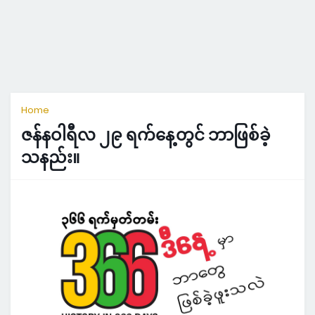
Home
ဇန်နဝါရီလ ၂၉ ရက်နေ့တွင် ဘာဖြစ်ခဲ့
သနည်း။