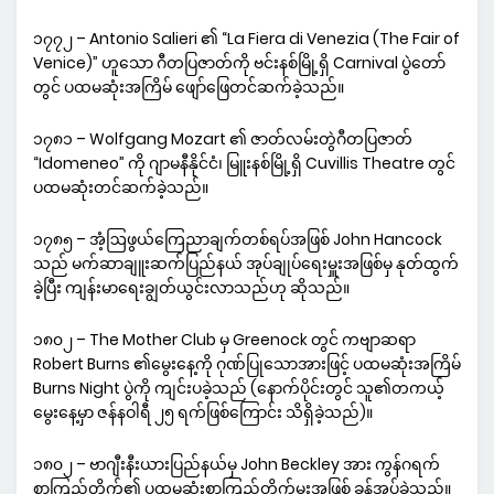
၁၇၇၂ – Antonio Salieri ၏ “La Fiera di Venezia (The Fair of
Venice)” ဟူသော ဂီတပြဇာတ်ကို ဗင်းနစ်မြို့ရှိ Carnival ပွဲတော်
တွင် ပထမဆုံးအကြိမ် ဖျော်ဖြေတင်ဆက်ခဲ့သည်။
၁၇၈၁ – Wolfgang Mozart ၏ ဇာတ်လမ်းတွဲဂီတပြဇာတ်
“Idomeneo” ကို ဂျာမနီနိုင်ငံ၊ မြူးနစ်မြို့ရှိ Cuvillis Theatre တွင်
ပထမဆုံးတင်ဆက်ခဲ့သည်။
၁၇၈၅ – အံ့ဩဖွယ်ကြေညာချက်တစ်ရပ်အဖြစ် John Hancock
သည် မက်ဆာချူးဆက်ပြည်နယ် အုပ်ချုပ်ရေးမှူးအဖြစ်မှ နုတ်ထွက်
ခဲ့ပြီး ကျန်းမာရေးချွတ်ယွင်းလာသည်ဟု ဆိုသည်။
၁၈၀၂ – The Mother Club မှ Greenock တွင် ကဗျာဆရာ
Robert Burns ၏မွေးနေ့ကို ဂုဏ်ပြုသောအားဖြင့် ပထမဆုံးအကြိမ်
Burns Night ပွဲကို ကျင်းပခဲ့သည် (နောက်ပိုင်းတွင် သူ၏တကယ့်
မွေးနေ့မှာ ဇန်နဝါရီ ၂၅ ရက်ဖြစ်ကြောင်း သိရှိခဲ့သည်)။
၁၈၀၂ – ဗာဂျီးနီးယားပြည်နယ်မှ John Beckley အား ကွန်ဂရက်
စာကြည့်တိုက်၏ ပထမဆုံးစာကြည့်တိုက်မှူးအဖြစ် ခန့်အပ်ခဲ့သည်။