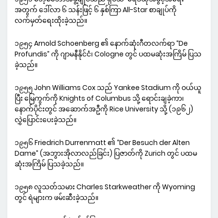
အတွက် ဒေါ်လာ ၆ သန်းဖြင့် ၆ နှစ်ကြာ All-Star စာချုပ်ကို
လက်မှတ်ရေးထိုးခဲ့သည်။
၁၉၅၄ Arnold Schoenberg ၏ နောက်ဆုံးဂီတလက်ရာ “De
Profundis” ကို ဂျာမနီနိုင်ငံ၊ Cologne တွင် ပထမဆုံးအကြိမ် ပြသ
ခဲ့သည်။
၁၉၅၅ John Williams Cox သည် Yankee Stadium ကို ဝယ်ယူ
ပြီး မြေကွက်ကို Knights of Columbus သို့ ရောင်းချခဲ့ကာ၊
နောက်ပိုင်းတွင် အဆောက်အဦကို Rice University သို့ (၁၉၆၂)
လွှဲပြောင်းပေးခဲ့သည်။
၁၉၅၆ Friedrich Durrenmatt ၏ “Der Besuch der Alten
Dame” (အဘွားအိုလာလည်ခြင်း) ပြဇာတ်ကို Zurich တွင် ပထမ
ဆုံးအကြိမ် ပြသခဲ့သည်။
၁၉၅၈ လူသတ်သမား Charles Starkweather ကို Wyoming
တွင် ရဲများက ဖမ်းဆီးခဲ့သည်။