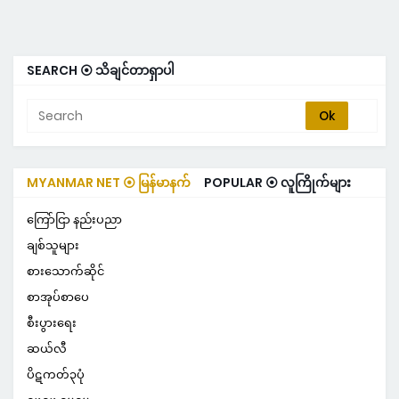
SEARCH ⦿ သိချင်တာရှာပါ
MYANMAR NET ⦿ မြန်မာနက်
POPULAR ⦿ လူကြိုက်များ
ကြော်ငြာ နည်းပညာ
ချစ်သူများ
စားသောက်ဆိုင်
စာအုပ်စာပေ
စီးပွားရေး
ဆယ်လီ
ပိဋကတ်၃ပုံ