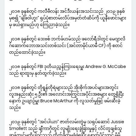
၂၀၁၈ ခုနှစ်တွင် ကလီဗီလန်း အင်ဒီးယန်းအသင်းသည် ၂၀၁၉ ခုနှစ်
မှစ၍ “ချိဖ်ဝါဟူး” ရုပ်ပုံစာတမ်းလိပ်အမှတ်တံဆိပ်ကို ယူနီဖောင်းများ
မှ ဖယ်ရှားမည်ဟု ကြေညာခဲ့သည်။
၂၀၁၈ ခုနှစ်တွင် ဒေးဗစ် ဘက်ခ်ဟမ်သည် ဖလော်ရီဒါတွင် မေဂျာလိ
ဂ်ဆောက်ဘောအသင်းတစ်သင်း (အင်တာမိုင်ယာမီ CF) ကို စတင်
တည်ထောင်ခဲ့သည်။
၂၀၁၈ ခုနှစ်တွင် FBI ဒုတိယညွှန်ကြားရေးမှူး Andrew G. McCabe
သည် ရာထူးမှ နုတ်ထွက်ခဲ့သည်။
၂၀၁၈ ခုနှစ်တွင် တိုရွန်တိုရဲများသည် အိုးစိုက်အပင်များအတွင်း
လူအနည်းဆုံး ၅ ဦး၏ အလောင်းအကြွင်းအပိုင်းအစများ တွေ့ရှိပြီး
နောက် ဥယျာဉ်မှူး Bruce McArthur ကို လူသတ်မှုဖြင့် ဖမ်းဆီးခဲ့
သည်။
၂၀၁၉ ခုနှစ်တွင် “အင်ပါယာ” ဇာတ်လမ်းတွဲမှ သရုပ်ဆောင် Jussie
Smollett သည် ချီကာဂိုတွင် လူမျိုးရေးခွဲခြားမှုနှင့် လိင်တူချစ်သူ
ဆန့်ကျင်မှုတို့ပါဝင်သည့် တိုက်ခိုက်မှုခံခဲ့ရပြီး နောက်ပိုင်းတွင် မိမိ