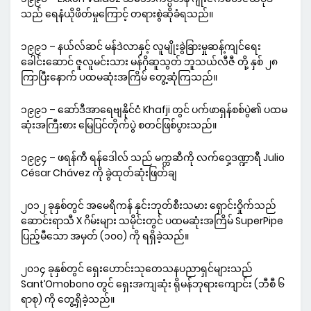
သည် ရေနံယိုဖိတ်မှုကြောင့် တရားစွဲဆိုခံရသည်။
၁၉၉၁ – နယ်လ်ဆင် မန်ဒဲလာနှင့် လူမျိုးခွဲခြားမှုဆန့်ကျင်ရေး
ခေါင်းဆောင် ဇူလူမင်းသား မန်ဂိုဆူသွတ် ဘူသယ်လီဇီ တို့ နှစ် ၂၈
ကြာပြီးနောက် ပထမဆုံးအကြိမ် တွေ့ဆုံကြသည်။
၁၉၉၁ – ဆော်ဒီအာရေဗျနိုင်ငံ Khafji တွင် ပက်ဖာရှန်စစ်ပွဲ၏ ပထမ
ဆုံးအကြီးစား မြေပြင်တိုက်ပွဲ စတင်ဖြစ်ပွားသည်။
၁၉၉၄ – ဖရန်ကီ ရန်ဒေါလ် သည် မက္ကဆီကို လက်ဝှေ့ဒဏ္ဍာရီ Julio
César Chávez ကို ခွဲထုတ်ဆုံးဖြတ်ချ
၂၀၁၂ ခုနှစ်တွင် အမေရိကန် နှင်းဘုတ်စီးသမား ရှောင်းဝှိုက်သည်
ဆောင်းရာသီ X ဂိမ်းများ သမိုင်းတွင် ပထမဆုံးအကြိမ် SuperPipe
ပြည့်မီသော အမှတ် (၁၀၀) ကို ရရှိခဲ့သည်။
၂၀၁၄ ခုနှစ်တွင် ရှေးဟောင်းသုတေသနပညာရှင်များသည်
Sant’Omobono တွင် ရှေးအကျဆုံး ရိုမန်ဘုရားကျောင်း (ဘီစီ ၆
ရာစု) ကို တွေ့ရှိခဲ့သည်။