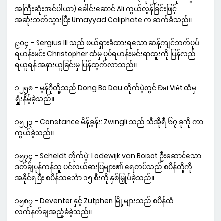
အကြီးဆုံးအင်ပါယာ) ခေါင်းဆောင် Ali ကွယ်လွန်ခြင်းဖြင့်
အဆုံးသတ်သွားပြီး Umayyad Caliphate က ဆက်ခံသည်။
၉၀၄ – Sergius III သည် ဖယ်ရှားခံထားရသော ဆန့်ကျင်ဘက်ပုပ်
ရဟန်းမင်း Christopher ထံမှ ပုပ်ရဟန်းမင်းရာထူးကို ပြန်လည်
ရယူရန် အနားယူခြင်းမှ ပြန်ထွက်လာသည်။
၁၂၅၈ – မွန်ဂိုတို့သည် Dong Bo Dau တိုက်ပွဲတွင် Đại Việt ထံမှ
ရှုံးနိမ့်ခဲ့သည်။
၁၅၂၃ – Constance မိန့်ခွန်း: Zwingli သည် သီအိုရီ ၆၇ ခုကို ကာ
ကွယ်ခဲ့သည်။
၁၅၇၄ – Scheldt တိုက်ပွဲ: Lodewijk van Boisot ဦးဆောင်သော
ဒတ်ခ်ျပုန်ကန်သူ ပင်လယ်ဓားပြများ၏ ရေတပ်သည် စပိန်တို့ကို
အနိုင်ရပြီး စပိန်သင်္ဘော ၁၅ စီးကို နှစ်မြှုပ်ခဲ့သည်။
၁၅၈၇ – Deventer နှင့် Zutphen မြို့များသည် စပိန်ထံ
လက်နက်ချအညံ့ခံခဲ့သည်။