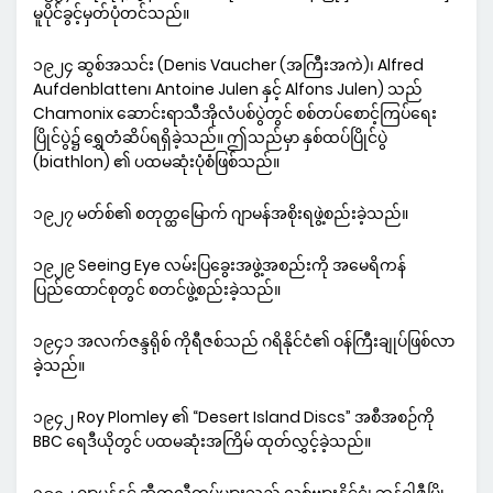
မူပိုင်ခွင့်မှတ်ပုံတင်သည်။
၁၉၂၄ ဆွစ်အသင်း (Denis Vaucher (အကြီးအကဲ)၊ Alfred
Aufdenblatten၊ Antoine Julen နှင့် Alfons Julen) သည်
Chamonix ဆောင်းရာသီအိုလံပစ်ပွဲတွင် စစ်တပ်စောင့်ကြပ်ရေး
ပြိုင်ပွဲ၌ ရွှေတံဆိပ်ရရှိခဲ့သည်။ ဤသည်မှာ နှစ်ထပ်ပြိုင်ပွဲ
(biathlon) ၏ ပထမဆုံးပုံစံဖြစ်သည်။
၁၉၂၇ မတ်စ်၏ စတုတ္ထမြောက် ဂျာမန်အစိုးရဖွဲ့စည်းခဲ့သည်။
၁၉၂၉ Seeing Eye လမ်းပြခွေးအဖွဲ့အစည်းကို အမေရိကန်
ပြည်ထောင်စုတွင် စတင်ဖွဲ့စည်းခဲ့သည်။
၁၉၄၁ အလက်ဇန္ဒရိုစ် ကိုရီဇစ်သည် ဂရိနိုင်ငံ၏ ဝန်ကြီးချုပ်ဖြစ်လာ
ခဲ့သည်။
၁၉၄၂ Roy Plomley ၏ “Desert Island Discs” အစီအစဉ်ကို
BBC ရေဒီယိုတွင် ပထမဆုံးအကြိမ် ထုတ်လွှင့်ခဲ့သည်။