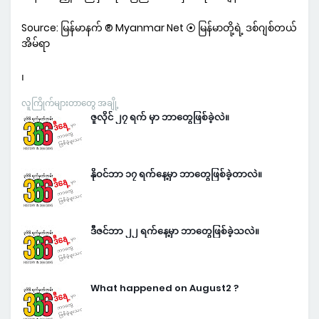
Source: မြန်မာနက် ® Myanmar Net ⦿ မြန်မာတို့ရဲ့ ဒစ်ဂျစ်တယ်
အိမ်ရာ
၊
လူကြိုက်များတာတွေ အချို့
ဇူလိုင် ၂၇ ရက် မှာ ဘာတွေဖြစ်ခဲ့လဲ။
နိုဝင်ဘာ ၁၇ ရက်နေ့မှာ ဘာတွေဖြစ်ခဲ့တာလဲ။
ဒီဇင်ဘာ ၂၂ ရက်နေ့မှာ ဘာတွေဖြစ်ခဲ့သလဲ။
What happened on August2 ?