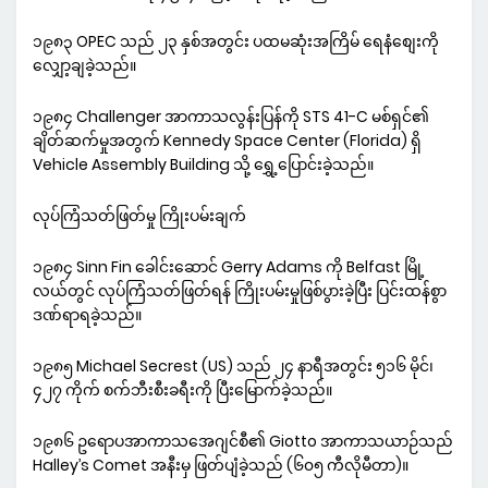
၁၉၈၃ OPEC သည် ၂၃ နှစ်အတွင်း ပထမဆုံးအကြိမ် ရေနံစျေးကို
လျှော့ချခဲ့သည်။
၁၉၈၄ Challenger အာကာသလွန်းပြန်ကို STS 41-C မစ်ရှင်၏
ချိတ်ဆက်မှုအတွက် Kennedy Space Center (Florida) ရှိ
Vehicle Assembly Building သို့ ရွှေ့ပြောင်းခဲ့သည်။
လုပ်ကြံသတ်ဖြတ်မှု ကြိုးပမ်းချက်
၁၉၈၄ Sinn Fin ခေါင်းဆောင် Gerry Adams ကို Belfast မြို့
လယ်တွင် လုပ်ကြံသတ်ဖြတ်ရန် ကြိုးပမ်းမှုဖြစ်ပွားခဲ့ပြီး ပြင်းထန်စွာ
ဒဏ်ရာရခဲ့သည်။
၁၉၈၅ Michael Secrest (US) သည် ၂၄ နာရီအတွင်း ၅၁၆ မိုင်၊
၄၂၇ ကိုက် စက်ဘီးစီးခရီးကို ပြီးမြောက်ခဲ့သည်။
၁၉၈၆ ဥရောပအာကာသအေဂျင်စီ၏ Giotto အာကာသယာဉ်သည်
Halley’s Comet အနီးမှ ဖြတ်ပျံခဲ့သည် (၆၀၅ ကီလိုမီတာ)။