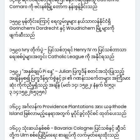
Cornaro ကို ဗင်းနစ်မြို့တော်က နန်းစွန့်ခိုင်းသည်
၁၅၅၉ မုန်တိုင်းကြောင့် ရေလွှမ်းမှုများ နယ်သာလန်နိုင်ငံရှိ
Gorinchem၊ Dordrecht နှင့် Woudrichem မြို့များကို
ဖျက်ဆီးသည်
၁၅၉၀ Ivry တိုက်ပွဲ – ပြင်သစ်ဘုရင် Henry IV က ပြင်သစ်ဘာသာ
ရေးစစ်ပွဲများအတွင်း Catholic League ကို အနိုင်ရသည်
၁၅၉၂ “အနှစ်ချုပ် Pi နေ့” – Julian ပြက္ခဒိန် စတင်အသုံးပြုသည့်
အချိန်မှစ၍ ပြက္ခဒိန်ရက်စွဲနှင့် pi ၏ ဂဏန်းသင်္ကေတများ အကြီးမား
ဆုံး ကိုက်ညီမှုရှိသည့် အချိန် (မတ် ၁၄၊ ၁၅၉၂၊ နံနက် ၆း၅၃၊
၃.၁၄၁၅၉၂၆၅၃၅၈)
၁၆၄၄ အင်္ဂလန်က Providence Plantations အား ယခု Rhode
Island ဖြစ်လာမည့်နေရာအတွက် မူပိုင်ခွင့်လိုင်စင် ထုတ်ပေးသည်
၁၆၄၇ သုံးဆယ်နှစ်စစ် – Bavaria၊ Cologne၊ ပြင်သစ်နှင့် ဆွီဒင်
တို့က Ulm စစ်ပြေငြိမ်းရေး စာချုပ်ကို လက်မှတ်ရေးထိုးသည်