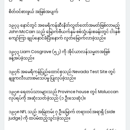
စိတ်ဝင်စားဖွယ် အဖြစ်အပျက်
၁၉၇၃ နောင်တွင် အမေရိကန်ဆီးနိတ်လွှတ်တော်အမတ်ဖြစ်လာမည့်
John McCain သည် မြောက်ဗီယက်နမ် စစ်သုံ့ပန်းစခန်းတွင် ငါးနှစ်
ကျော်ကြာ ချုပ်နှောင်ခံပြီးနောက် လွတ်မြောက်လာခဲ့သည်။
၁၉၇၃ Liam Cosgrave (၅၂) ကို အိုင်ယာလန်သမ္မတအဖြစ်
ခန့်အပ်ခဲ့သည်။
၁၉၇၆ အမေရိကန်ပြည်ထောင်စုသည် Nevada Test Site တွင်
နျူကလီးယားစမ်းသပ်မှု ပြုလုပ်ခဲ့သည်။
၁၉၇၈ ရေတပ်သားများသည် Province house တွင် Moluccan
လုပ်ရပ်ကို အဆုံးသတ်ခဲ့သည် (၁ ဦးသေဆုံး)။
၁၉၇၈ NFL သည် အမြဲတမ်း ၇ ဦးမြောက် တရားဝင်အရာရှိ (side
judge) ကို ထပ်မံထည့်သွင်းခဲ့သည်။