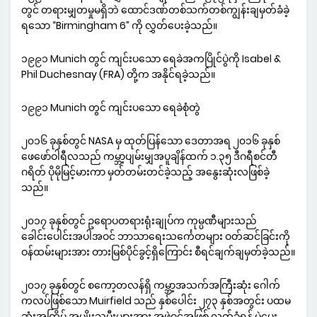
တွင် တရားမျှတမှုမရှိဘဲ ထောင်ဒဏ်တစ်သက်တစ်ကျွန်းချမှတ်ခံခဲ့
ရသော “Birmingham 6” ကို လွှတ်ပေးခဲ့သည်။
၁၉၉၁ Munich တွင် ကျင်းပသော ရေခဲအကပြိုင်ပွဲကို Isabel &
Phil Duchesnay (FRA) တို့က အနိုင်ရခဲ့သည်။
၁၉၉၁ Munich တွင် ကျင်းပသော ရေခဲစုံတွဲ
၂၀၁၆ ခုနှစ်တွင် NASA မှ ထုတ်ပြန်သော ဒေတာအရ ၂၀၁၆ ခုနှစ်
ဖေဖော်ဝါရီလသည် ကမ္ဘာ့ပျမ်းမျှအပူချိန်ထက် ၁.၃၅ ဒီဂရီစင်တီ
ဂရိတ် ပိုမိုမြင့်မားကာ မှတ်တမ်းတင်ခဲ့သည့် အနွေးဆုံးလဖြစ်ခဲ့
သည်။
၂၀၁၇ ခုနှစ်တွင် ဥရောပတရားရုံးချုပ်က ကုမ္ပဏီများသည်
ခေါင်းပေါင်းအပါအဝင် ဘာသာရေးသင်္ကေတများ ဝတ်ဆင်ခြင်းကို
ဝန်ထမ်းများအား တားမြစ်ပိုင်ခွင့်ရှိကြောင်း စီရင်ချက်ချမှတ်ခဲ့သည်။
၂၀၁၇ ခုနှစ်တွင် စကော့တလန်ရှိ ကမ္ဘာ့အသက်အကြီးဆုံး ဂေါက်
ကလပ်ဖြစ်သော Muirfield သည် နှစ်ပေါင်း ၂၇၃ နှစ်အတွင်း ပထမ
ဆုံးအကြိမ် အမျိုးသမီးများအား အဖွဲ့ဝင်အဖြစ် လက်ခံရန် မဲပေး