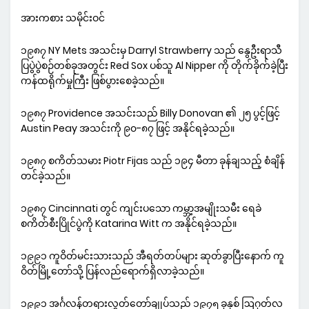
အားကစား သမိုင်းဝင်
၁၉၈၇ NY Mets အသင်းမှ Darryl Strawberry သည် နွေဦးရာသီ
ပြပွဲပွဲစဉ်တစ်ခုအတွင်း Red Sox ပစ်သူ Al Nipper ကို တိုက်ခိုက်ခဲ့ပြီး
ကန်ထရိုက်မှုကြီး ဖြစ်ပွားစေခဲ့သည်။
၁၉၈၇ Providence အသင်းသည် Billy Donovan ၏ ၂၅ ပွင့်ဖြင့်
Austin Peay အသင်းကို ၉၀-၈၇ ဖြင့် အနိုင်ရခဲ့သည်။
၁၉၈၇ စကိတ်သမား Piotr Fijas သည် ၁၉၄ မီတာ ခုန်ချသည့် စံချိန်
တင်ခဲ့သည်။
၁၉၈၇ Cincinnati တွင် ကျင်းပသော ကမ္ဘာ့အမျိုးသမီး ရေခဲ
စကိတ်စီးပြိုင်ပွဲကို Katarina Witt က အနိုင်ရခဲ့သည်။
၁၉၉၁ ကူဝိတ်မင်းသားသည် အီရတ်တပ်များ ဆုတ်ခွာပြီးနောက် ကူ
ဝိတ်မြို့တော်သို့ ပြန်လည်ရောက်ရှိလာခဲ့သည်။
၁၉၉၁ အင်္ဂလန်တရားလွှတ်တော်ချုပ်သည် ၁၉၇၅ ခုနှစ် ဩဂုတ်လ