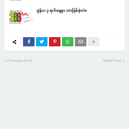
ဇွန်လ ၃ ရက်နေ့မှာ ဘာဖြစ်ခဲ့လဲ။
Previous Post
Next Post