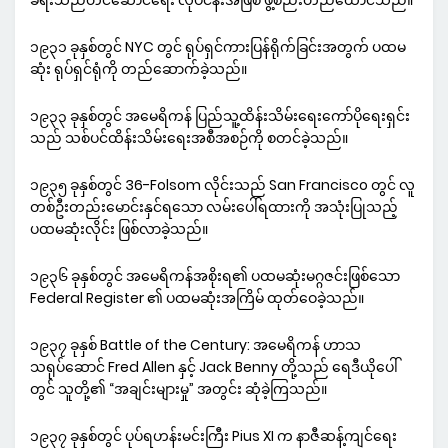
ခရီးသည်တင်ဆောင်ရေး လုပ်ငန်းအဖြစ် ဖွဲ့စည်းတည်ထောင်သည်။
၁၉၃၁ ခုနှစ်တွင် NYC တွင် ရုပ်ရှင်ကားပြန်ရိုက်ခြင်းအတွက် ပထမ
ဆုံး ရုပ်ရှင်ရုံကို တည်ဆောက်ခဲ့သည်။
၁၉၃၃ ခုနှစ်တွင် အမေရိကန် ပြည်သူ့ထိန်းသိမ်းရေးကော်ပိုရေးရှင်း
သည် သစ်ပင်ထိန်းသိမ်းရေးအစီအစဉ်ကို စတင်ခဲ့သည်။
၁၉၃၅ ခုနှစ်တွင် 36-Folsom လိုင်းသည် San Francisco တွင် လူ
တစ်ဦးတည်းမောင်းနှင်ရသော လမ်းပေါ်ရထားကို အသုံးပြုသည့်
ပထမဆုံးလိုင်း ဖြစ်လာခဲ့သည်။
၁၉၃၆ ခုနှစ်တွင် အမေရိကန်အစိုးရ၏ ပထမဆုံးမဂ္ဂဇင်းဖြစ်သော
Federal Register ၏ ပထမဆုံးအကြိမ် ထုတ်ဝေခဲ့သည်။
၁၉၃၇ ခုနှစ် Battle of the Century: အမေရိကန် ဟာသ
သရုပ်ဆောင် Fred Allen နှင့် Jack Benny တို့သည် ရေဒီယိုပေါ်
တွင် သူတို့၏ “အချင်းများမှု” အတွင်း ဆုံခဲ့ကြသည်။
၁၉၃၇ ခုနှစ်တွင် ပုပ်ရဟန်းမင်းကြီး Pius XI က နာဇီဆန့်ကျင်ရေး