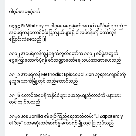
ဝါဂွမ်းအစေ့ခွဲစက်
၁၇၉၄ Eli Whitney က ဝါဂွမ်းအစေ့ခွဲစက်အတွက် မူပိုင်ခွင့်ရသည် –
အမေရိကန်တောင်ပိုင်းပြည်နယ်များရှိ ဝါလုပ်ငန်းကို တော်လှန်
ပြောင်းလဲစေသည် [1]
၁၈၁၂ အမေရိကန်ကွန်ဂရက်လွှတ်တော်က ၁၈၁၂ စစ်ပွဲအတွက်
ငွေကြေးထောက်ပံ့ရန် စစ်ဘဏ္ဍာတော်ချေးဝယ်အာဏာပေးသည်
၁၈၂၁ အာဖရိကန် Methodist Episcopal Zion ဘုရားကျောင်းကို
နယူးယောက်မြို့တွင် တည်ထောင်သည်
၁၈၂၆ တောင်အမေရိကနိုင်ငံများ ယေဘုယျညီလာခံကို ပနားမား
တွင် ကျင်းပသည်
၁၈၄၀ Jos Zorrilla ၏ ချစ်ကြည်ရေးဇာတ်လမ်း “El Zapatero y
el Rey” ပထမဆုံးတင်ဆက်မှု မက်ဒရစ်မြို့တွင် ပြုလုပ်သည်