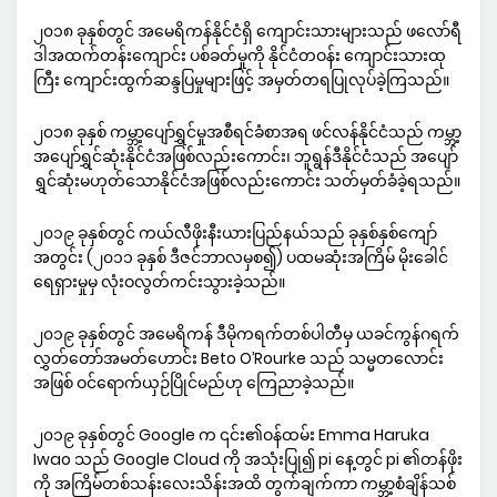
၂၀၁၈ ခုနှစ်တွင် အမေရိကန်နိုင်ငံရှိ ကျောင်းသားများသည် ဖလော်ရီ
ဒါအထက်တန်းကျောင်း ပစ်ခတ်မှုကို နိုင်ငံတဝန်း ကျောင်းသားထု
ကြီး ကျောင်းထွက်ဆန္ဒပြမှုများဖြင့် အမှတ်တရပြုလုပ်ခဲ့ကြသည်။
၂၀၁၈ ခုနှစ် ကမ္ဘာ့ပျော်ရွှင်မှုအစီရင်ခံစာအရ ဖင်လန်နိုင်ငံသည် ကမ္ဘာ့
အပျော်ရွှင်ဆုံးနိုင်ငံအဖြစ်လည်းကောင်း၊ ဘူရွန်ဒီနိုင်ငံသည် အပျော်
ရွှင်ဆုံးမဟုတ်သောနိုင်ငံအဖြစ်လည်းကောင်း သတ်မှတ်ခံခဲ့ရသည်။
၂၀၁၉ ခုနှစ်တွင် ကယ်လီဖိုးနီးယားပြည်နယ်သည် ခုနှစ်နှစ်ကျော်
အတွင်း (၂၀၁၁ ခုနှစ် ဒီဇင်ဘာလမှစ၍) ပထမဆုံးအကြိမ် မိုးခေါင်
ရေရှားမှုမှ လုံးဝလွတ်ကင်းသွားခဲ့သည်။
၂၀၁၉ ခုနှစ်တွင် အမေရိကန် ဒီမိုကရက်တစ်ပါတီမှ ယခင်ကွန်ဂရက်
လွှတ်တော်အမတ်ဟောင်း Beto O’Rourke သည် သမ္မတလောင်း
အဖြစ် ဝင်ရောက်ယှဉ်ပြိုင်မည်ဟု ကြေညာခဲ့သည်။
၂၀၁၉ ခုနှစ်တွင် Google က ၎င်း၏ဝန်ထမ်း Emma Haruka
Iwao သည် Google Cloud ကို အသုံးပြု၍ pi နေ့တွင် pi ၏တန်ဖိုး
ကို အကြိမ်တစ်သန်းလေးသိန်းအထိ တွက်ချက်ကာ ကမ္ဘာ့စံချိန်သစ်