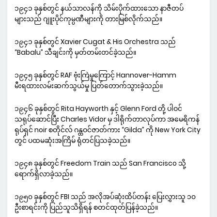
၁၉၄၁ ခုနှစ်တွင် နယ်သာလန်ကို သိမ်းပိုက်ထားသော နာဇီတပ်
များသည် ဂျူးပိုင်ကုမ္ပဏီများကို တားမြစ်လိုက်သည်။
၁၉၄၁ ခုနှစ်တွင် Xavier Cugat & His Orchestra သည်
“Babalu” သီချင်းကို မှတ်တမ်းတင်ခဲ့သည်။
၁၉၄၅ ခုနှစ်တွင် RAF ဗုံးကြဲမှုကြောင့် Hannover-Hamm
မီးရထားလမ်းဆက်သွယ်မှု ပြတ်တောက်သွားခဲ့သည်။
၁၉၄၆ ခုနှစ်တွင် Rita Hayworth နှင့် Glenn Ford တို့ ပါဝင်
သရုပ်ဆောင်ပြီး Charles Vidor မှ ဒါရိုက်တာလုပ်ကာ အမေရိကန်
ရုပ်ရှင် noir စတိုင်လ် ဂန္ထဝင်ဇာတ်ကား “Gilda” ကို New York City
တွင် ပထမဆုံးအကြိမ် ရုံတင်ပြသခဲ့သည်။
၁၉၄၈ ခုနှစ်တွင် Freedom Train သည် San Francisco သို့
ရောက်ရှိလာခဲ့သည်။
၁၉၅၀ ခုနှစ်တွင် FBI သည် အလိုအပ်ဆုံးထိပ်တန်း ပြေးလွှားသူ ၁၀
ဦးစာရင်းကို ပြည်သူသိရှိရန် စတင်ထုတ်ပြန်ခဲ့သည်။