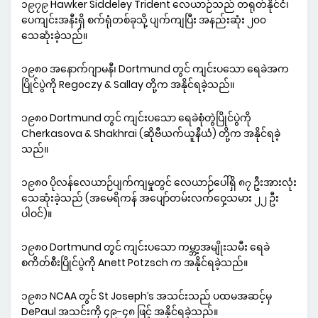
၁၉၇၉ Hawker Siddeley Trident လေယာဉ်သည် တရုတ်နိုင်ငံ၊
ပေကျင်းအနီးရှိ စက်ရုံတစ်ခုသို့ ပျက်ကျပြီး အနည်းဆုံး ၂၀၀
သေဆုံးခဲ့သည်။
၁၉၈၀ အနောက်ဂျာမနီ၊ Dortmund တွင် ကျင်းပသော ရေခဲအက
ပြိုင်ပွဲကို Regoczy & Sallay တို့က အနိုင်ရခဲ့သည်။
၁၉၈၀ Dortmund တွင် ကျင်းပသော ရေခဲစုံတွဲပြိုင်ပွဲကို
Cherkasova & Shakhrai (ဆိုဗီယက်ယူနီယံ) တို့က အနိုင်ရခဲ့
သည်။
၁၉၈၀ ပိုလန်လေယာဉ်ပျက်ကျမှုတွင် လေယာဉ်ပေါ်ရှိ ၈၇ ဦးအားလုံး
သေဆုံးခဲ့သည် (အမေရိကန် အပျော်တမ်းလက်ဝှေ့သမား ၂၂ ဦး
ပါဝင်)။
၁၉၈၀ Dortmund တွင် ကျင်းပသော ကမ္ဘာ့အမျိုးသမီး ရေခဲ
စကိတ်စီးပြိုင်ပွဲကို Anett Potzsch က အနိုင်ရခဲ့သည်။
၁၉၈၁ NCAA တွင် St Joseph’s အသင်းသည် ပထမအဆင့်မှ
DePaul အသင်းကို ၄၉-၄၈ ဖြင့် အနိုင်ရခဲ့သည်။