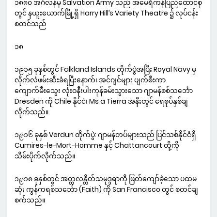
၁၈၈၀ အင်္ဂလန်မှ Salvation Army သည် အမေရိကန်ပြည်ထောင်စု
တွင် နယူးယောက်မြို့ရှိ Harry Hill’s Variety Theatre ၌ လုပ်ငန်း
စတင်သည်
၁၈
၁၉၁၅ ခုနှစ်တွင် Falkland Islands တိုက်ပွဲအပြီး Royal Navy မှ
လိုက်လံဖမ်းဆီးခံရပြီးနောက်၊ အင်ဂျင်များ ပျက်စီးကာ
ကျောက်မီးသွေး လုံးဝနီးပါးကုန်ခမ်းသွားသော ဂျာမန်စစ်သင်္ဘော
Dresden ကို Chile နိုင်ငံ၊ Ms a Tierra အနီးတွင် ရေစုပ်နှစ်ချ
လိုက်သည်။
၁၉၁၆ ခုနှစ် Verdun တိုက်ပွဲ: ဂျာမန်တပ်များသည် ပြင်သစ်နိုင်ငံရှိ
Cumires-le-Mort-Homme နှင့် Chattancourt တို့ကို
သိမ်းပိုက်လိုက်သည်။
၁၉၁၈ ခုနှစ်တွင် အတ္တလန္တိတ်သမုဒ္ဒရာကို ဖြတ်ကျော်ခဲ့သော ပထမ
ဆုံး ကွန်ကရစ်သင်္ဘော (Faith) ကို San Francisco တွင် စတင်ချ
စက်သည်။