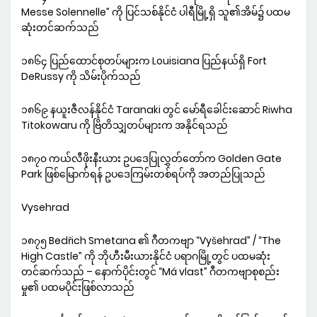
Messe Solennelle” ကို ပြင်သစ်နိုင်ငံ ပါရီမြို့ရှိ သူ၏အိမ်၌ ပထမ
ဆုံးတင်ဆက်သည်
၁၈၆၄ ပြည်ထောင်စုတပ်များက Louisiana ပြည်နယ်ရှိ Fort
DeRussy ကို သိမ်းပိုက်သည်
၁၈၆၉ နယူးဇီလန်နိုင်ငံ Taranaki တွင် မော်ရီခေါင်းဆောင် Riwha
Titokowaru ကို ဗြိတိသျှတပ်များက အနိုင်ရသည်
၁၈၇၀ ကယ်လီဖိုးနီးယား ဥပဒေပြုလွှတ်တော်က Golden Gate
Park ဖြစ်မြောက်ရန် ဥပဒေကြမ်းတစ်ရပ်ကို အတည်ပြုသည်
Vysehrad
၁၈၇၅ Bedřich Smetana ၏ ဂီတကဗျာ “Vyšehrad” / “The
High Castle” ကို ဘိုဟီးမီးယားနိုင်ငံ ပရာဂမြို့တွင် ပထမဆုံး
တင်ဆက်သည် – နောက်ပိုင်းတွင် “Má vlast” ဂီတကဗျာစုစည်း
မှု၏ ပထမပိုင်းဖြစ်လာသည်