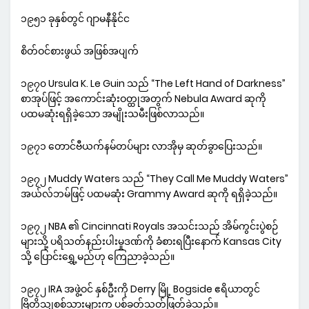
၁၉၅၁ ခုနှစ်တွင် ဂျာမနီနိုင်င
စိတ်ဝင်စားဖွယ် အဖြစ်အပျက်
၁၉၇၀ Ursula K. Le Guin သည် “The Left Hand of Darkness”
စာအုပ်ဖြင့် အကောင်းဆုံးဝတ္ထုအတွက် Nebula Award ဆုကို
ပထမဆုံးရရှိခဲ့သော အမျိုးသမီးဖြစ်လာသည်။
၁၉၇၁ တောင်ဗီယက်နမ်တပ်များ လာအိုမှ ဆုတ်ခွာပြေးသည်။
၁၉၇၂ Muddy Waters သည် “They Call Me Muddy Waters”
အယ်လ်ဘမ်ဖြင့် ပထမဆုံး Grammy Award ဆုကို ရရှိခဲ့သည်။
၁၉၇၂ NBA ၏ Cincinnati Royals အသင်းသည် အိမ်ကွင်းပွဲစဉ်
များသို့ ပရိသတ်နည်းပါးမှုဒဏ်ကို ခံစားရပြီးနောက် Kansas City
သို့ ပြောင်းရွှေ့မည်ဟု ကြေညာခဲ့သည်။
၁၉၇၂ IRA အဖွဲ့ဝင် နှစ်ဦးကို Derry မြို့ Bogside ဧရိယာတွင်
ဗြိတိသျှစစ်သားများက ပစ်ခတ်သတ်ဖြတ်ခဲ့သည်။