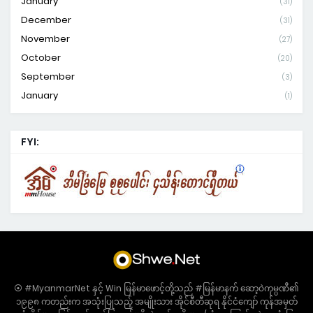
January
(31)
December
(31)
November
(27)
October
(20)
September
(3)
January
(1)
FYI:
⦿ #MyanmarNet နှင့် Win မြန်မာဖောင့်တို့သည် #မြန်မာနက် ဆော့ဝဲကုမ္ပဏီ၏
၁၉၉၈ ကတည်းက အသုံးပြုသည့် အမျိုးသား အိုင်စီတီဆုရ နိုင်ငံကျော် ကုန်အမှတ်