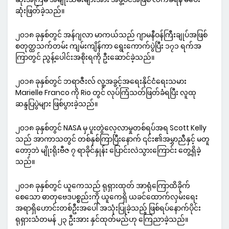
ဆုံးဖြတ်ခဲ့သည်။
၂၀၁၈ ခုနှစ်တွင် အန်ဂျလာ မာကယ်သည် ဂျာမနီဝန်ကြီးချုပ်အဖြစ်
စတုတ္ထသက်တမ်း ကျမ်းကျိန်ကာ ရွေးကောက်ပွဲပြီး ၁၇၁ ရက်အ
ကြာတွင် ညွန့်ပေါင်းအစိုးရကို ဦးဆောင်ခဲ့သည်။
၂၀၁၈ ခုနှစ်တွင် ဘရာဇီးလ် လူ့အခွင့်အရေးနိုင်ငံရေးသမား
Marielle Franco ကို Rio တွင် လုပ်ကြံသတ်ဖြတ်ခံရပြီး လူထု
ဆန္ဒပြပွဲများ ဖြစ်ပွားခဲ့သည်။
၂၀၁၈ ခုနှစ်တွင် NASA မှ ပူးတွဲလေ့လာမှုတစ်ရပ်အရ Scott Kelly
သည် အာကာသတွင် တစ်နှစ်ကြာပြီးနောက် ၎င်း၏အမွှာညီနှင့် မတူ
တော့ဘဲ မျိုးရိုးဗီဇ ၇ ရာခိုင်နှုန်း ပြောင်းလဲသွားကြောင်း တွေ့ရှိခဲ့
သည်။
၂၀၁၈ ခုနှစ်တွင် ယူကေသည် ရုရှားထုတ် အာရုံကြောထိခိုက်
စေသော ဓာတုဗေဒပစ္စည်းကို ယူကေရှိ ယခင်ထောက်လှမ်းရေး
အရာရှိဟောင်းတစ်ဦးအပေါ် အသုံးပြုခဲ့သည့် ဖြစ်ရပ်နောက်ပိုင်း
ရုရှားသံတမန် ၂၃ ဦးအား နှင်ထုတ်မည်ဟု ကြေညာခဲ့သည်။