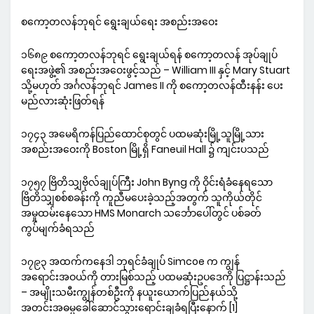
စကော့တလန်ဘုရင် ရွေးချယ်ရေး အစည်းအဝေး
၁၆၈၉ စကော့တလန်ဘုရင် ရွေးချယ်ရန် စကော့တလန် အုပ်ချုပ်
ရေးအဖွဲ့၏ အစည်းအဝေးဖွင့်သည် – William III နှင့် Mary Stuart
သို့မဟုတ် အင်္ဂလန်ဘုရင် James II ကို စကော့တလန်ထီးနန်း ပေး
မည်လားဆုံးဖြတ်ရန်
၁၇၄၃ အမေရိကန်ပြည်ထောင်စုတွင် ပထမဆုံးမြို့သူမြို့သား
အစည်းအဝေးကို Boston မြို့ရှိ Faneuil Hall ၌ ကျင်းပသည်
၁၇၅၇ ဗြိတိသျှဗိုလ်ချုပ်ကြီး John Byng ကို ဝိုင်းရံခံနေရသော
ဗြိတိသျှစစ်စခန်းကို ကူညီမပေးခဲ့သည့်အတွက် သူကိုယ်တိုင်
အမှုထမ်းနေသော HMS Monarch သင်္ဘောပေါ်တွင် ပစ်ခတ်
ကွပ်မျက်ခံရသည်
၁၇၉၃ အထက်ကနေဒါ ဘုရင်ခံချုပ် Simcoe က ကျွန်
အရောင်းအဝယ်ကို တားမြစ်သည့် ပထမဆုံးဥပဒေကို ပြဋ္ဌာန်းသည်
– အမျိုးသမီးကျွန်တစ်ဦးကို နယူးယောက်ပြည်နယ်သို့
အတင်းအဓမ္မခေါ်ဆောင်သွားရောင်းချခံရပြီးနောက် [1]