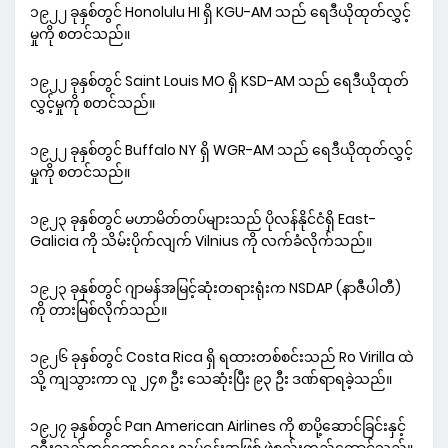
၁၉၂၂ ခုနှစ်တွင် Honolulu HI ရှိ KGU-AM သည် ရေဒီယိုထုတ်လွှင့်
မှုကို စတင်သည်။
၁၉၂၂ ခုနှစ်တွင် Saint Louis MO ရှိ KSD-AM သည် ရေဒီယိုထုတ်
လွှင့်မှုကို စတင်သည်။
၁၉၂၂ ခုနှစ်တွင် Buffalo NY ရှိ WGR-AM သည် ရေဒီယိုထုတ်လွှင့်
မှုကို စတင်သည်။
၁၉၂၃ ခုနှစ်တွင် မဟာမိတ်တပ်များသည် ပိုလန်နိုင်ငံရှိ East-
Galicia ကို သိမ်းပိုက်လျက် Vilnius ကို လက်ခံလိုက်သည်။
၁၉၂၃ ခုနှစ်တွင် ဂျာမန်အမြင့်ဆုံးတရားရုံးက NSDAP (နာဇီပါတီ)
ကို တားမြစ်လိုက်သည်။
၁၉၂၆ ခုနှစ်တွင် Costa Rica ရှိ ရထားတစ်စင်းသည် Ro Virilla ထဲ
သို့ ကျသွားကာ လူ ၂၄၈ ဦး သေဆုံးပြီး ၉၃ ဦး ဒဏ်ရာရခဲ့သည်။
၁၉၂၇ ခုနှစ်တွင် Pan American Airlines ကို စာပို့ဆောင်ခြင်းနှင့်