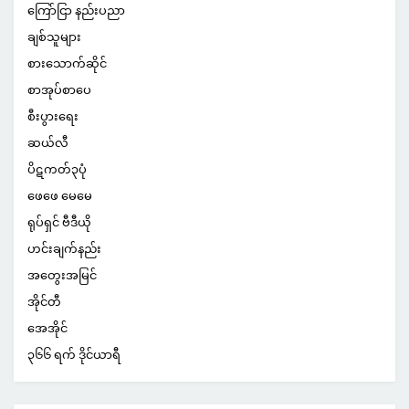
ကြော်ငြာ နည်းပညာ
ချစ်သူများ
စားသောက်ဆိုင်
စာအုပ်စာပေ
စီးပွားရေး
ဆယ်လီ
ပိဋကတ်၃ပုံ
ဖေဖေ မေမေ
ရုပ်ရှင် ဗီဒီယို
ဟင်းချက်နည်း
အတွေးအမြင်
အိုင်တီ
အေအိုင်
၃၆၆ ရက် ဒိုင်ယာရီ