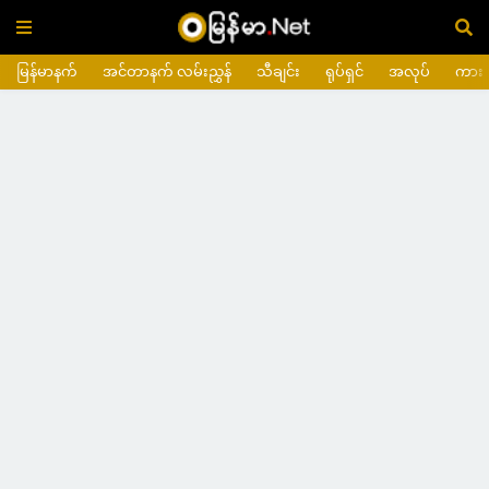
မြန်မာနက်
အင်တာနက် လမ်းညွှန်
သီချင်း
ရုပ်ရှင်
အလုပ်
ကား