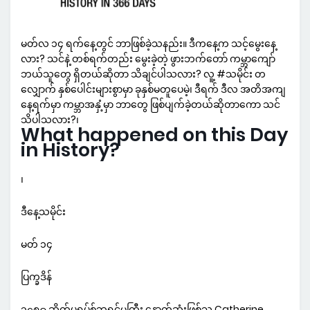
မတ်လ ၁၄ ရက်နေ့တွင် ဘာဖြစ်ခဲ့သနည်း။ ဒီကနေ့က သင့်မွေးနေ့
လား? သင်နဲ့ တစ်ရက်တည်း မွေးခဲ့တဲ့ ဖွားဘက်တော် ကမ္ဘာကျော်
ဘယ်သူတွေ ရှိတယ်ဆိုတာ သိချင်ပါသလား? လူ့ #သမိုင်း တ
လျှောက် နှစ်ပေါင်းများစွာမှာ ခုနှစ်မတူပေမဲ့၊ ဒီရက် ဒီလ အတိအကျ
နေ့ရက်မှာ ကမ္ဘာအနှံ့မှာ ဘာတွေ ဖြစ်ပျက်ခဲ့တယ်ဆိုတာကော သင်
သိပါသလား?၊
What happened on this Day
in History?
၊
ဒီနေ့သမိုင်း
မတ် ၁၄
ပြက္ခဒိန်
၁၄၈၉ ဆိုက်ပရပ်စ်ဘုရင်မကြီး နောက်ဆုံးဖြစ်သူ Catherine