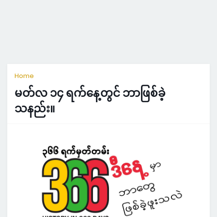
Home
မတ်လ ၁၄ ရက်နေ့တွင် ဘာဖြစ်ခဲ့
သနည်း။