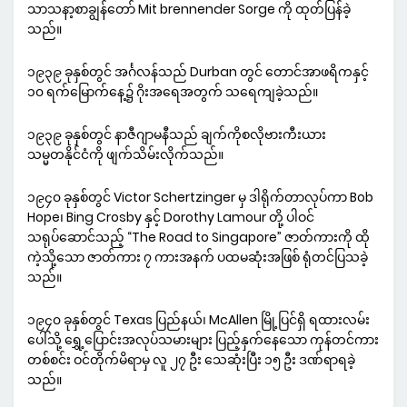
သာသနာ့စာချွန်တော် Mit brennender Sorge ကို ထုတ်ပြန်ခဲ့
သည်။
၁၉၃၉ ခုနှစ်တွင် အင်္ဂလန်သည် Durban တွင် တောင်အာဖရိကနှင့်
၁၀ ရက်မြောက်နေ့၌ ဂိုးအရေအတွက် သရေကျခဲ့သည်။
၁၉၃၉ ခုနှစ်တွင် နာဇီဂျာမနီသည် ချက်ကိုစလိုဗားကီးယား
သမ္မတနိုင်ငံကို ဖျက်သိမ်းလိုက်သည်။
၁၉၄၀ ခုနှစ်တွင် Victor Schertzinger မှ ဒါရိုက်တာလုပ်ကာ Bob
Hope၊ Bing Crosby နှင့် Dorothy Lamour တို့ ပါဝင်
သရုပ်ဆောင်သည့် “The Road to Singapore” ဇာတ်ကားကို ထို
ကဲ့သို့သော ဇာတ်ကား ၇ ကားအနက် ပထမဆုံးအဖြစ် ရုံတင်ပြသခဲ့
သည်။
၁၉၄၀ ခုနှစ်တွင် Texas ပြည်နယ်၊ McAllen မြို့ပြင်ရှိ ရထားလမ်း
ပေါ်သို့ ရွှေ့ပြောင်းအလုပ်သမားများ ပြည့်နှက်နေသော ကုန်တင်ကား
တစ်စင်း ဝင်တိုက်မိရာမှ လူ ၂၇ ဦး သေဆုံးပြီး ၁၅ ဦး ဒဏ်ရာရခဲ့
သည်။