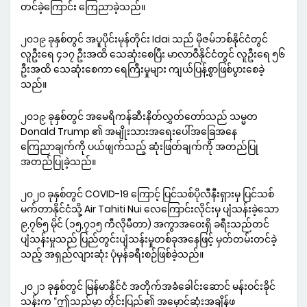
တင်ခဲ့ကြောင်း ကြေညာခဲ့သည်။
၂၀၁၉ ခုနှစ်တွင် အပူပိုင်းမုန်တိုင်း Idai သည် မိုဇမ်ဘစ်နိုင်ငံတွင်
လူဦးရေ ၄၁၇ ဦးအထိ သေဆုံးစေပြီး မာလာဝီနိုင်ငံတွင် လူဦးရေ ၅၆
ဦးအထိ သေဆုံးစေကာ ရေကြီးမှုများ ကျယ်ပြန့်စွာဖြစ်ပွားစေခဲ့
သည်။
၂၀၁၉ ခုနှစ်တွင် အမေရိကန်ဆီးနိတ်လွှတ်တော်သည် သမ္မတ
Donald Trump ၏ အမျိုးသားအရေးပေါ်အခြေအနေ
ကြေညာချက်ကို ပယ်ဖျက်သည့် ဆုံးဖြတ်ချက်ကို အတည်ပြု
အတည်ပြုခဲ့သည်။
၂၀၂၀ ခုနှစ်တွင် COVID-19 ကြောင့် ပြင်သစ်ပိုလီနီးရှားမှ ပြင်သစ်
မက်တာနိုင်ငံသို့ Air Tahiti Nui လေကြောင်းလိုင်းမှ ပျံသန်းခဲ့သော
၉,၇၆၅ မိုင် (၁၅,၇၁၅ ကီလိုမီတာ) အကွာအဝေးရှိ ခရီးသည်တင်
ပျံသန်းမှုသည် ပြည်တွင်းပျံသန်းမှုတစ်ခုအနေဖြင့် မှတ်တမ်းတင်ခဲ့
သည့် အရှည်လျားဆုံး ပုံမှန်ခရီးစဉ်ဖြစ်ခဲ့သည်။
၂၀၂၁ ခုနှစ်တွင် မြန်မာနိုင်ငံ အတိုက်အခံခေါင်းဆောင် မန်းဝင်းခိုင်
သန်းက “ဤသည်မှာ တိုင်းပြည်၏ အမှောင်ဆုံးအချိန်ဖ