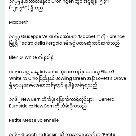
၁၈၄၅ နယ်သာလန်နိုင်ငံ Groningen တွင် အပူချိန် -၅.၃°F
(-၂၀.၇°C) ရှိသည်
Macbeth
၁၈၄၇ Giuseppe Verdi ၏ အော်ပရာ “Macbeth” ကို Florence
မြို့ရှိ Teatro della Pergola ခန်းမ၌ ပထမဆုံးတင်ဆက်သည်
Ellen G. White ၏ ရူပါရုံ
၁၈၅၈ သတ္တမနေ့ Adventist ဂိုဏ်းး တည်ထောင်သူ Ellen G.
White က Ohio ပြည်နယ် Bowling Green အနီး Lovett’s Grove
ရှိ ဈာပနအခမ်းအနားတစ်ခုတွင် ရူပါရုံတစ်ခုရသည်
၁၈၆၂ New Bern တိုက်ပွဲ၊ မြောက်ကာရိုလိုင်းနား – General
Burnside က New Bern ကို သိမ်းပိုက်သည်
Petite Messe Solennelle
၁၈၆၄ Gioachino Rossini ၏ ဘာသာရေးလက်ရာ “Petite