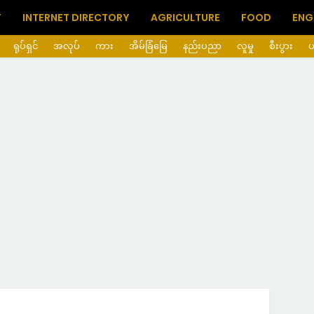
T
INTERNET DIRECTORY
AGRICULTURE
FOOD
ENG
ရုပ်ရှင်
အလုပ်
ကား
အိမ်ခြံမြေ
နည်းပညာ
လူမှု
စီးပွား