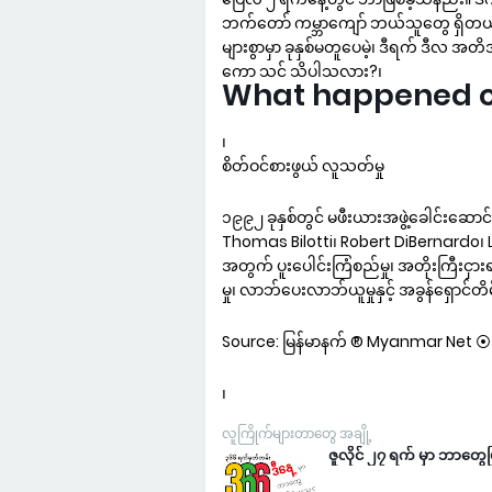
ဘက်တော် ကမ္ဘာကျော် ဘယ်သူတွေ ရှိတယ်ဆ
များစွာမှာ ခုနှစ်မတူပေမဲ့၊ ဒီရက် ဒီလ အ
ကော သင် သိပါသလား?၊
What happened on 
၊
စိတ်ဝင်စားဖွယ် လူသတ်မှု
၁၉၉၂ ခုနှစ်တွင် မဖီးယားအဖွဲ့ခေါင်းဆောင
Thomas Bilotti၊ Robert DiBernardo၊ Libo
အတွက် ပူးပေါင်းကြံစည်မှု၊ အတိုးကြီးငှ
မှု၊ လာဘ်ပေးလာဘ်ယူမှုနှင့် အခွန်ရှောင်တိမ်း
Source: မြန်မာနက် ® Myanmar Net ⦿ မြန
၊
လူကြိုက်များတာတွေ အချို့
ဇူလိုင် ၂၇ ရက် မှာ ဘာတွေဖ