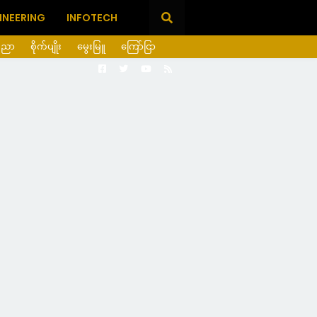
INEERING
INFOTECH
ပညာ
စိုက်ပျိုး
မွေးမြူ
ကြော်ငြာ