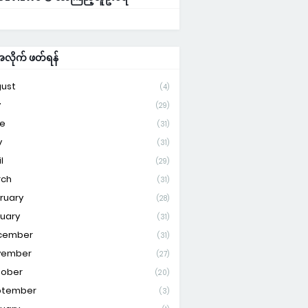
ိုက် ဖတ်ရန်
ust
(4)
y
(29)
e
(31)
y
(31)
l
(29)
rch
(31)
ruary
(28)
uary
(31)
cember
(31)
vember
(27)
tober
(20)
ptember
(3)