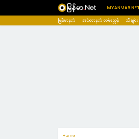
MYANMAR NE
မြန်မာနက်
အင်တာနက် လမ်းညွှန်
သီချင်း
Home