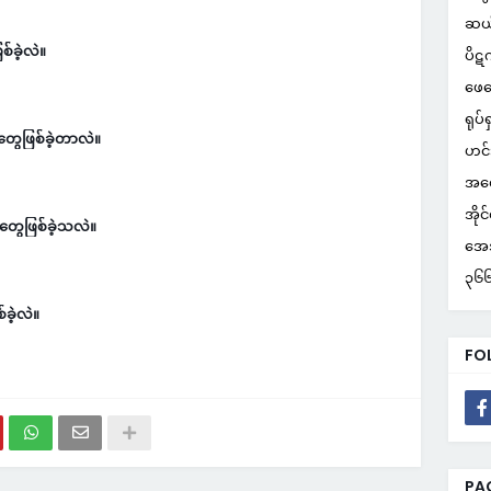
ဆယ
စ်ခဲ့လဲ။
ပိဋ
ဖေဖ
ရုပ်ရ
တွေဖြစ်ခဲ့တာလဲ။
ဟင်
အတွ
အိုင
တွေဖြစ်ခဲ့သလဲ။
အေအ
၃၆၆ 
ခဲ့လဲ။
FO
PA