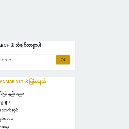
RCH ⦿ သိချင်တာရှာပါ
NMAR NET ⦿ မြန်မာနက်
ULAR ⦿ လူကြိုက်များ
ာ်ငြာ နည်းပညာ
သူများ
သောက်ဆိုင်
ုပ်စာပေ
ွားရေး