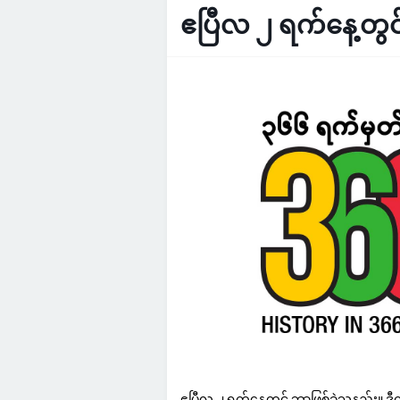
ဧပြီလ ၂ ရက်နေ့တွင
ဧပြီလ ၂ ရက်နေ့တွင် ဘာဖြစ်ခဲ့သနည်း။ ဒီက