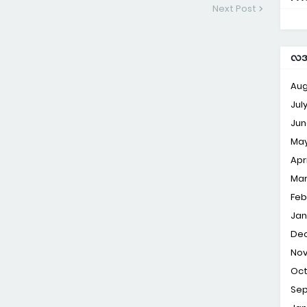
Next Post
လအလ
Aug
Jul
Jun
Ma
Apri
Ma
Feb
Jan
De
No
Oc
Se