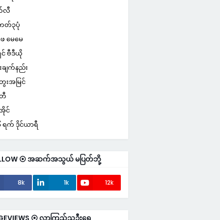
်လီ
ကတ်၃ပုံ
ေ မေမေ
ှင် ဗီဒီယို
းချက်နည်း
ေးအမြင်
်တီ
ိုင်
ရက် ဒိုင်ယာရီ
LLOW ⦿ အဆက်အသွယ် မပြတ်ဘို့
8k
1k
12k
GEVIEWS ⦿ လာကြည့်သူဦးရေ