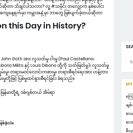
ိုတာ သိချင်ပါသလား? လူ့ #သမိုင်း တလျှောက် နှစ်ပေါင်း
တိအကျနေ့ရက်မှာ ကမ္ဘာအနှံ့မှာ ဘာတွေ ဖြစ်ပျက်ခဲ့တယ်ဆိုတာ
this Day in History?
SEA
် John Gotti အား လူသတ်မှု ငါးမှု (Paul Castellano၊
rio Milito နှင့် Louis Dibono တို့ကို သတ်ဖြတ်မှု)၊ လူသတ်မှု
ားရမ်းမှု၊ တရားမဝင်လောင်းကစားမှု၊ တရားစီရင်ရေးအား ဟန့်တား
မှုတို့ဖြင့် ပြစ်မှုထင်ရှားစီရင်ခြင်း ခံရသည်။
MYA
်မာတို့ရဲ့ ဒစ်ဂျစ်တယ် အိမ်ရာ
POP
ကြေ
ချစ်
စား
စာအ
ြစ်ခဲ့လဲ။
စီးပ