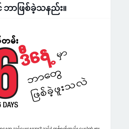
် ဘာဖြစ်ခဲ့သနည်း။
နေ့က သင့်မွေးနေ့လား? သင်နဲ့ တစ်ရက်တည်း မွေးခဲ့တဲ့ ဖွား