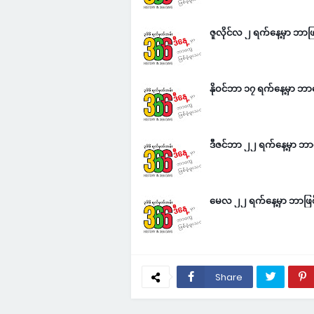
ဇူလိုင်လ ၂ ရက်နေ့မှာ ဘာဖြ
နိုဝင်ဘာ ၁၇ ရက်နေ့မှာ ဘာ
ဒီဇင်ဘာ ၂၂ ရက်နေ့မှာ ဘာ
မေလ ၂၂ ရက်နေ့မှာ ဘာဖြစ်
Share