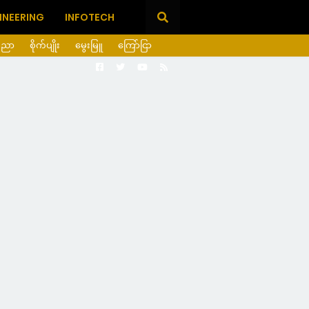
INEERING
INFOTECH
ပညာ
စိုက်ပျိုး
မွေးမြူ
ကြော်ငြာ