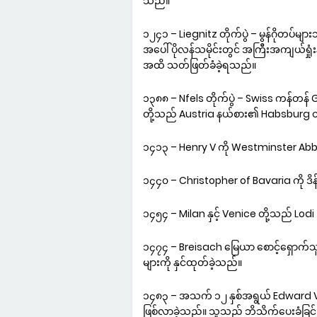
သည်။
၁၂၄၁ – Liegnitz တိုက်ပွဲ – မွန်ဂိုတပ်မျ
အပေါ် ပိုလန်သမိုင်းတွင် အကြီးအကျယ်ရှုံးန
အထိ သတ်ဖြတ်ခံခဲ့ရသည်။
၁၃၈၈ – Nfels တိုက်ပွဲ – Swiss ကန်တန်
တို့သည် Austria နယ်စား၏ Habsburg တပ
၁၄၁၃ – Henry V ကို Westminster Abbe
၁၄၄၀ – Christopher of Bavaria ကို ဒိ
၁၄၅၄ – Milan နှင့် Venice တို့သည် Lodi 
၁၄၇၄ – Breisach မြေယာ စောင့်ရှောက်သ
များကို နှင်ထုတ်ခဲ့သည်။
၁၄၈၃ – အသက် ၁၂ နှစ်အရွယ် Edward V
ဖြစ်လာခဲ့သည်။ သူသည် ဘိသိက်ပေးခံခြင်း