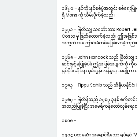
၁၆၉၁ – နှစ်ကိုးနှစ်စစ်ပွဲအတွင်း စစ်ရေးပ
ရှိ Mons ကို သိမ်းပိုက်ခဲ့သည်။
၁၇၃၁ – ဗြိတိသျှ သင်္ဘောသား Robert J
Costa မှ ဖြတ်တောက်ခဲ့သည်၊ ဤအဖြစ်အပျက်သ
အတွက် အကြောင်းခံတစ်ခုဖြစ်လာခဲ့သည်။
၁၇၆၈ – John Hancock သည် ဗြိတိသျှ 
ဆင်းခွင့်မပြုခဲ့ပါ၊ ဤအဖြစ်အပျက်ကို ကိ
ရုပ်ပိုင်းဆိုင်ရာ ခုခံတွန်းလှန်မှုဟု အချ
၁၇၈၃ – Tippu Sahib သည် အိန္ဒိယနိုင်ငံ၊
၁၇၈၄ – ဗြိတိန်သည် ၁၇၈၃ ခုနှစ် စက်တင်
အတည်ပြုခဲ့ပြီး အမေရိကန်တော်လှန်ရေးစစ
၁၈၀၈ –
၁၉၁၄ ပထမဆုံး အရောင်ရှိသော ရုပ်ရှင် “W