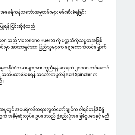
အမေရိကန်သင်္ဘောအမှုထမ်းများ ဖမ်းဆီးခံရခြင်း
န် ငြင်းဆိုခဲ့သည်
 သည် Victoriano Huerta ကို မက္ကဆီကိုသမ္မတအဖြစ်
ာင်းမှာ အာဏာရှင်အား ပြည်သူများက ရွေးကောက်တင်မြှောက်
မ္မတနိုင်ငံသမားများအား ကူညီရန် သေနတ် ၂၀၀၀၀ တင်ဆောင်
တို့ သတိမထားမိစေရန် သင်္ဘောကပ္ပတိန် Karl Spindler က
ည်။
အမှုတွင် အမေရိကန်တရားလွှတ်တော်ချုပ်က ဝါရှင်တန်ဒီစီရှိ
် အနိမ့်ဆုံးလုပ်ခ ဥပဒေသည် ဖွဲ့စည်းပုံအခြေခံဥပဒေနှင့် မညီ