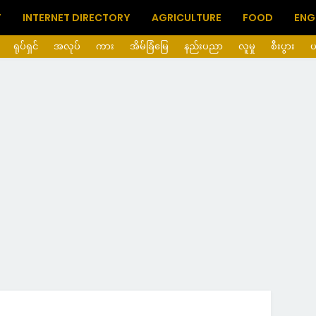
T
INTERNET DIRECTORY
AGRICULTURE
FOOD
ENG
ရုပ်ရှင်
အလုပ်
ကား
အိမ်ခြံမြေ
နည်းပညာ
လူမှု
စီးပွား