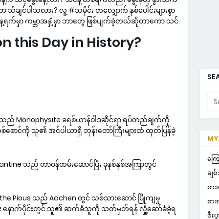
 သိချင်ပါသလား? လူ့ #သမိုင်း တလျှောက် နှစ်ပေါင်းများစွာ
ေ့ရက်မှာ ကမ္ဘာအနှံ့မှာ ဘာတွေ ဖြစ်ပျက်ခဲ့တယ်ဆိုတာကော သင်
this Day in History?
SEA
us သည် Monophysite ခရစ်ယာန်ဝါဒဆိုင်ရာ ရပ်တည်ချက်ကို
စောင်ကို သူ၏ အင်ပါယာရှိ ဘုန်းတော်ကြီးများထံ ထုတ်ပြန်ခဲ့
MYA
POP
ကြေ
ntine သည် တာဝန်ထမ်းဆောင်ပြီး ခုနစ်နှစ်အကြာတွင်
ချစ်
စား
s the Pious သည် Aachen တွင် သစ်သားဆောင် ပြိုကျမှု
စာအ
 နောက်ပိုင်းတွင် သူ၏ ဆက်ခံသူကို သတ်မှတ်ရန် လှုံ့ဆော်ခံခဲ့ရ
စီးပ