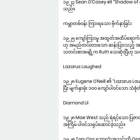
၁၉၂၃ Sean O’Casey ၏ “Shadow of a G
သည်။
ကမ္ဘာတစ်ဝန်း ကြားရသော ဗိုက်နာခြင်း
၁၉၂၅ ကျော်ကြားမှု အထွတ်အထိပ်ရောက်နေစ
ဟု အမည်တပ်ထားသော ဆန်းပြားသည့် အခြေ
သတင်းစာအချို့က Ruth သေဆုံးပြီဟု သတင
Lazarus Laughed
၁၉၂၈ Eugene O’Neill ၏ “Lazarus Laug
ပြီး မျက်နှာဖုံး ၁၀၀ ကျော်ပါဝင်သော သံစုံတီး
Diamond Lil
၁၉၂၈ Mae West သည် ရဲရင့်သော ပြဇာတ်
အကြိမ် ပါဝင်သရုပ်ဆောင်ခဲ့သည်။
၁၉၂၈ Top-Oss ဘောလုံးအသင်းကို Oss တွ