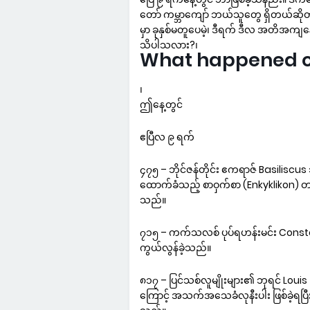
တော် ကမ္ဘာကျော် ဘယ်သူတွေ ရှိတယ်ဆိုတာ
မှာ ခုနှစ်မတူပေမဲ့၊ ဒီရက် ဒီလ အတိအကျန
သိပါသလား?၊
What happened on 
၊
ဤနေ့တွင်
ဧပြီလ ၉ ရက်
၄၇၅ – ဘိုင်ဇန်တိုင်း ဧကရာဇ် Basilisc
ထောက်ခံသည့် စာဝှက်စာ (Enkyklikon) တစ်
သည်။
၇၁၅ – ကက်သလစ် ပုပ်ရဟန်းမင်း Consta
ကွယ်လွန်ခဲ့သည်။
၈၁၇ – ပြင်သစ်လူမျိုးများ၏ ဘုရင် Loui
ကြောင့် အသက်အသေခံလုနီးပါး ဖြစ်ခဲ့ရပြီး