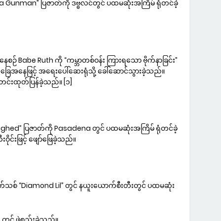
unman” ပြဇာတ်ကို ဒဗ္ဗလင်တွင် ပထမဆုံးအကြိမ် ရုံတင်ခဲ့
ဉ် Babe Ruth ကို “ကမ္ဘာတစ်ဝန်း ကြားရသော ဗိုက်နာခြင်း”
အနေဖြင့် အရေးပေါ်ဆေးရုံသို့ ခေါ်ဆောင်သွားခဲ့သည်။
်းထုတ်ပြန်ခဲ့သည်။ [၁]
hed” ပြဇာတ်ကို Pasadena တွင် ပထမဆုံးအကြိမ် ရုံတင်ခဲ့
ဝိုင်းဖြင့် ဖျော်ဖြေခဲ့သည်။
သစ် “Diamond Lil” တွင် နယူးယောက်စီးတီးတွင် ပထမဆုံး
င် ဖွဲ့စည်းခဲ့သည်။