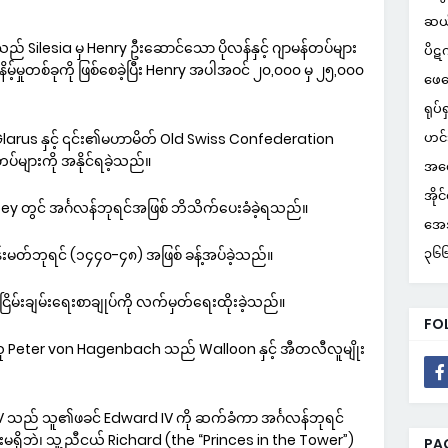
ဆယ
ားသည် Silesia မှ Henry ဦးဆောင်သော ပိုလန်နှင့် ဂျာမန်တပ်များ
ပိဋ
ိမ့်မှုတစ်ခုကို ဖြစ်စေခဲ့ပြီး Henry အပါအဝင် ၂၀,၀၀၀ မှ ၂၅,၀၀၀
ဖေဖ
ရုပ်ရ
ဟင်
 Glarus နှင့် ၎င်း၏မဟာမိတ် Old Swiss Confederation
်များကို အနိုင်ရခဲ့သည်။
အတွ
အိုင
y တွင် အင်္ဂလန်ဘုရင်အဖြစ် ဘိသိက်ပေးခံခဲ့ရသည်။
အေအ
၃၆၆ 
န်းမတ်ဘုရင် (၁၄၄၀-၄၈) အဖြစ် ခန့်အပ်ခဲ့သည်။
ငြိမ်းချမ်းရေးစာချုပ်ကို လက်မှတ်ရေးထိုးခဲ့သည်။
FO
ူ Peter von Hagenbach သည် Walloon နှင့် အီတလီလူမျိုး
 သည် သူ၏ဖခင် Edward IV ကို ဆက်ခံကာ အင်္ဂလန်ဘုရင်
မရှိဘဲ၊ သူ့ညီငယ် Richard (the “Princes in the Tower”)
PA