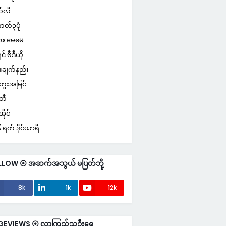
်လီ
ကတ်၃ပုံ
ေ မေမေ
ှင် ဗီဒီယို
းချက်နည်း
ေးအမြင်
်တီ
ိုင်
ရက် ဒိုင်ယာရီ
LLOW ⦿ အဆက်အသွယ် မပြတ်ဘို့
8k
1k
12k
GEVIEWS ⦿ လာကြည့်သူဦးရေ