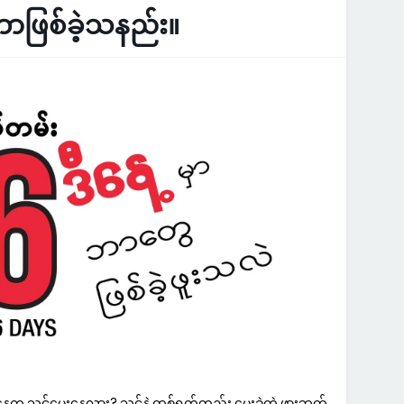
ဘာဖြစ်ခဲ့သနည်း။
နေ့က သင့်မွေးနေ့လား? သင်နဲ့ တစ်ရက်တည်း မွေးခဲ့တဲ့ ဖွားဘက်