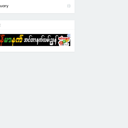
uary
(1)
: