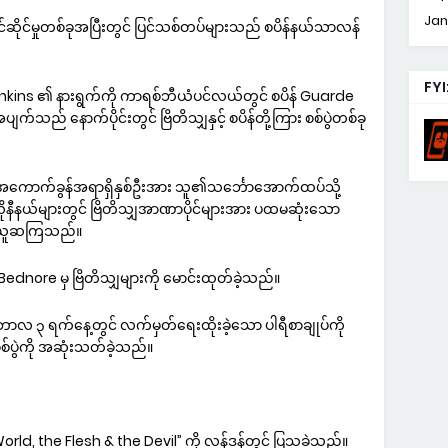
Jan
ြိုင်ဆိုင်မှုတစ်ခုအပြီးတွင် ပြင်သစ်တပ်များသည် စပိန်နယ်သာလန်
FYI
enkins ၏ နားရွက်ကို ကာရစ်ဘီယံပင်လယ်တွင် စပိန် Guarde
ည် နောက်ပိုင်းတွင် ဗြိတိသျှနှင့် စပိန်တို့ကြား စစ်ပွဲတစ်ခု
အကောက်ခွန်အရာရှိနှစ်ဦးအား သူ၏သင်္ဘောအောက်ထပ်သို့
ုလိုနီနယ်များတွင် ဗြိတိသျှအာဏာပိုင်များအား ပထမဆုံးသော
ို့က ယူဆကြသည်။
 Bednore မှ ဗြိတိသျှများကို မောင်းထုတ်ခဲ့သည်။
ဘာလ ၃ ရက်နေ့တွင် လက်မှတ်ရေးထိုးခဲ့သော ပါရီစာချုပ်ကို
်ပွဲကို အဆုံးသတ်ခဲ့သည်။
orld, the Flesh & the Devil” ကို လန်ဒန်တွင် ပြသခဲ့သည်။