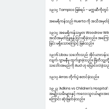
၁၉၁၄ Tampico ဖြစ်ရပ် – မက္ကဆီကိုတွင် 
အမေရိကန်သည် Huerta ကို အသိအမှတ်ပြုရ
၁၉၁၄ အမေရိကန်သမ္မတ Woodrow Wilson
အသိအမှတ်ပြုရန် ငြင်းဆိုခဲ့သည်။ အကြေ
ခြင်း မရှိသောကြောင့် ဖြစ်သည်။
၁၉၁၆ Libau သင်္ဘောသည် အိုင်ယာလန်သ
လျက် ဂျာမနီမှ ထွက်ခွာခဲ့သည်။ ဗြိတိသျှ
သင်္ဘောအမည်ကို Aud ဟု ပြောင်းလဲခဲ့သ
၁၉၁၇ Arras တိုက်ပွဲ စတင်ခဲ့သည်။
၁၉၂၃ ‘Adkins vs Children’s Hospital’ 
အမျိုးသမီးများနှင့် ကလေးသူငယ်များအတွက
ကြောင်း ဆုံးဖြတ်ခဲ့သည်။