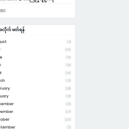
680
ိုက် ဖတ်ရန်
ust
(4)
y
(29)
e
(31)
y
(31)
l
(29)
rch
(31)
ruary
(28)
uary
(31)
cember
(31)
vember
(27)
tober
(20)
ptember
(3)