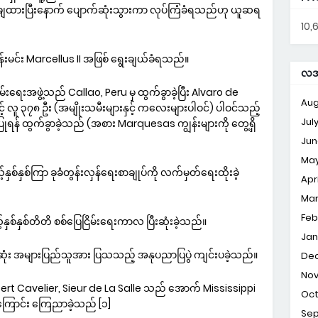
းချထားပြီးနောက် ပျောက်ဆုံးသွားကာ လုပ်ကြံခံရသည်ဟု ယူဆရ
10,
းမင်း Marcellus II အဖြစ် ရွေးချယ်ခံရသည်။
လအလ
်းရေးအဖွဲ့သည် Callao, Peru မှ ထွက်ခွာခဲ့ပြီး Alvaro de
Aug
လူ ၃၇၈ ဦး (အမျိုးသမီးများနှင့် ကလေးများပါဝင်) ပါဝင်သည့်
Jul
ပြုရန် ထွက်ခွာခဲ့သည် (အစား Marquesas ကျွန်းများကို တွေ့ရှိ
Jun
Ma
ှစ်နှစ်ကြာ ခုခံတွန်းလှန်ရေးစာချုပ်ကို လက်မှတ်ရေးထိုးခဲ့
Apri
Ma
Feb
နှစ်နှစ်တိတိ စစ်ပြေငြိမ်းရေးကာလ ပြီးဆုံးခဲ့သည်။
Jan
မဆုံး အများပြည်သူအား ပြသသည့် အနုပညာပြပွဲ ကျင်းပခဲ့သည်။
De
No
bert Cavelier, Sieur de La Salle သည် အောက် Mississippi
Oc
င်ကြောင်း ကြေညာခဲ့သည် [၁]
Se