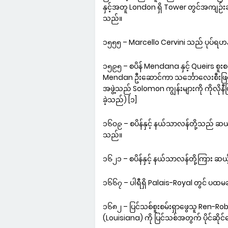
နှင့်အတူ London ရှိ Tower တွင်အကျဉ်
သည်။
၁၅၅၅ – Marcello Cervini သည် ပုပ်ရဟန်
၁၅၉၅ – စပိန် Mendana နှင့် Queirs စူးစမ
Mendan ဦးဆောင်ကာ သင်္ဘောလေးစီးဖြင့် 
အဖွဲ့သည် Solomon ကျွန်းများကို ကိုလိုနီ
ခဲ့သည်) [၁]
၁၆၀၉ – စပိန်နှင့် နယ်သာလန်တို့သည် ဆယ့်န
သည်။
၁၆၂၁ – စပိန်နှင့် နယ်သာလန်တို့ကြား ဆယ့်
၁၆၆၇ – ပါရီရှိ Palais-Royal တွင် ပထ
၁၆၈၂ – ပြင်သစ်စူးစမ်းရှာဖွေသူ Ren-Ro
(Louisiana) ကို ပြင်သစ်အတွက် ပိုင်ဆို