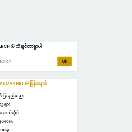
RCH ⦿ သိချင်တာရှာပါ
NMAR NET ⦿ မြန်မာနက်
ULAR ⦿ လူကြိုက်များ
ာ်ငြာ နည်းပညာ
သူများ
သောက်ဆိုင်
ုပ်စာပေ
ွားရေး