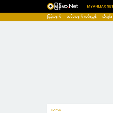
MYANMAR NE
မြန်မာနက်
အင်တာနက် လမ်းညွှန်
သီချင်း
Home