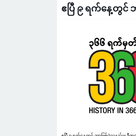
ဧပြီ ၉ ရက်နေ့တွင် 
ဧပြီ ၉ ရက်နေ့တွင် ဘာဖြစ်ခဲ့သနည်း။ ဒီက