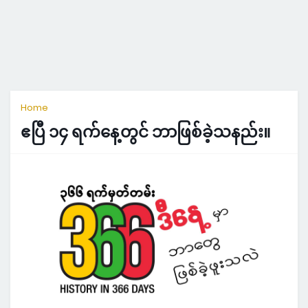
Home
ဧပြီ ၁၄ ရက်နေ့တွင် ဘာဖြစ်ခဲ့သနည်း။