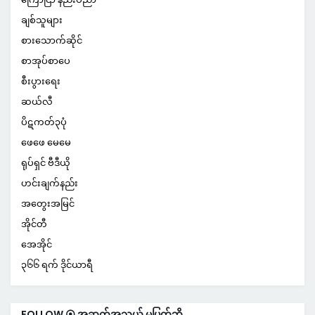
ချစ်သူများ
စားသောက်ဆိုင်
စာအုပ်စာပေ
စီးပွားရေး
ဆယ်လီ
ပိဋကတ်၃ပုံ
ဖေဖေ မေမေ
ရုပ်ရှင် ဗီဒီယို
ဟင်းချက်နည်း
အတွေးအမြင်
အိုင်တီ
အေအိုင်
၃၆၆ ရက် ဒိုင်ယာရီ
FOLLOW ⦿ အဆက်အသွယ် မပြတ်ဘို့