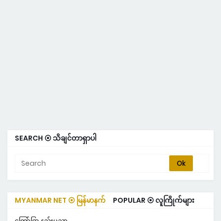
SEARCH ⦿ သိချင်တာရှာပါ
MYANMAR NET ⦿ မြန်မာနက်
POPULAR ⦿ လူကြိုက်များ
ကြော်ငြာ နည်းပညာ