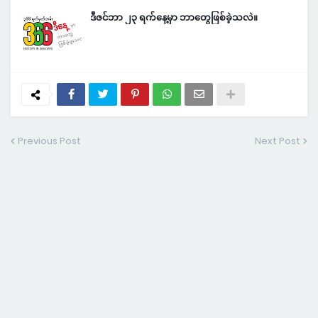
ဒီဇင်ဘာ ၂၃ ရက်နေ့မှာ ဘာတွေဖြစ်ခဲ့သလဲ။
Previous Post
Next Post