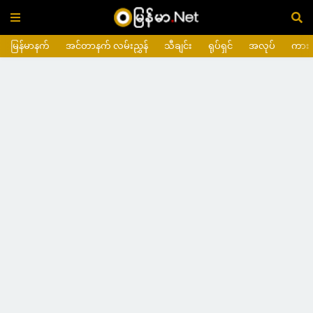
မြန်မာနက်
အင်တာနက် လမ်းညွှန်
သီချင်း
ရုပ်ရှင်
အလုပ်
ကား