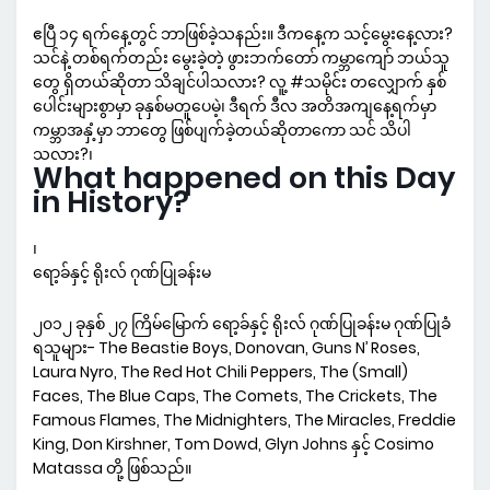
ဧပြီ ၁၄ ရက်နေ့တွင် ဘာဖြစ်ခဲ့သနည်း။ ဒီကနေ့က သင့်မွေးနေ့လား?
သင်နဲ့ တစ်ရက်တည်း မွေးခဲ့တဲ့ ဖွားဘက်တော် ကမ္ဘာကျော် ဘယ်သူ
တွေ ရှိတယ်ဆိုတာ သိချင်ပါသလား? လူ့ #သမိုင်း တလျှောက် နှစ်
ပေါင်းများစွာမှာ ခုနှစ်မတူပေမဲ့၊ ဒီရက် ဒီလ အတိအကျနေ့ရက်မှာ
ကမ္ဘာအနှံ့မှာ ဘာတွေ ဖြစ်ပျက်ခဲ့တယ်ဆိုတာကော သင် သိပါ
သလား?၊
What happened on this Day
in History?
၊
ရော့ခ်နှင့် ရိုးလ် ဂုဏ်ပြုခန်းမ
၂၀၁၂ ခုနှစ် ၂၇ ကြိမ်မြောက် ရော့ခ်နှင့် ရိုးလ် ဂုဏ်ပြုခန်းမ ဂုဏ်ပြုခံ
ရသူများ- The Beastie Boys, Donovan, Guns N’ Roses,
Laura Nyro, The Red Hot Chili Peppers, The (Small)
Faces, The Blue Caps, The Comets, The Crickets, The
Famous Flames, The Midnighters, The Miracles, Freddie
King, Don Kirshner, Tom Dowd, Glyn Johns နှင့် Cosimo
Matassa တို့ ဖြစ်သည်။