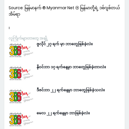
Source: မြန်မာနက် ® Myanmar Net ⦿ မြန်မာတို့ရဲ့ ဒစ်ဂျစ်တယ်
အိမ်ရာ
၊
လူကြိုက်များတာတွေ အချို့
ဇူလိုင် ၂၇ ရက် မှာ ဘာတွေဖြစ်ခဲ့လဲ။
နိုဝင်ဘာ ၁၇ ရက်နေ့မှာ ဘာတွေဖြစ်ခဲ့တာလဲ။
ဒီဇင်ဘာ ၂၂ ရက်နေ့မှာ ဘာတွေဖြစ်ခဲ့သလဲ။
မေလ ၂၂ ရက်နေ့မှာ ဘာဖြစ်ခဲ့လဲ။