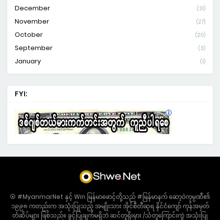
December
(31)
November
(27)
October
(20)
September
(3)
January
(1)
FYI:
⦿ #MyanmarNet နှင့် Win မြန်မာဖောင့်တို့သည် #မြန်မာနက် ဆော့ဝဲကုမ္ပဏီ၏
၁၉၉၈ ကတည်းက အသုံးပြုသည့် အမျိုးသား အိုင်စီတီဆုရ နိုင်ငံကျော် ကုန်အမှတ်
တံဆိပ်များ ဖြစ်သည်။ ခွင့်ပြုချက်မရှိဘဲ ဆင်တူရိုးမှား /သံတူကြောင်းကွဲ အသုံးပြု