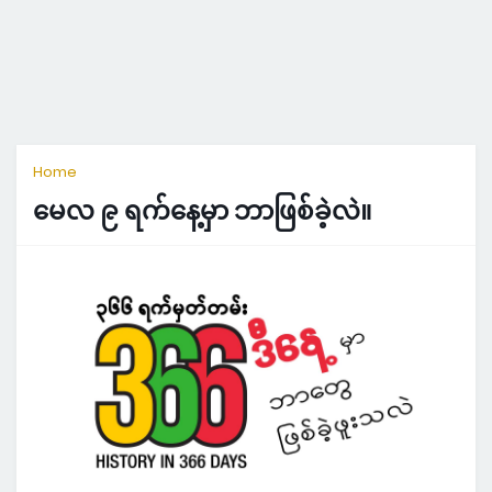
Home
မေလ ၉ ရက်နေ့မှာ ဘာဖြစ်ခဲ့လဲ။