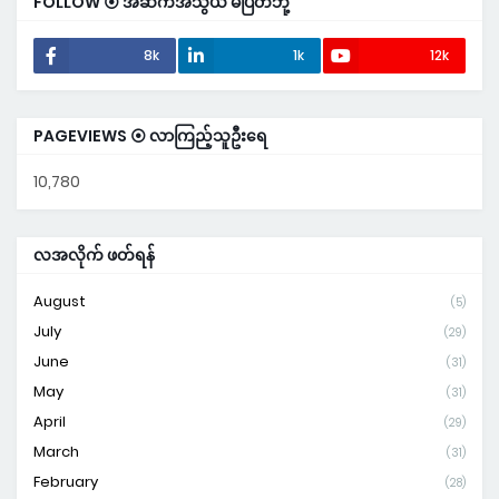
FOLLOW ⦿ အဆက်အသွယ် မပြတ်ဘို့
8k
1k
12k
PAGEVIEWS ⦿ လာကြည့်သူဦးရေ
10,780
လအလိုက် ဖတ်ရန်
August
(5)
July
(29)
June
(31)
May
(31)
April
(29)
March
(31)
February
(28)