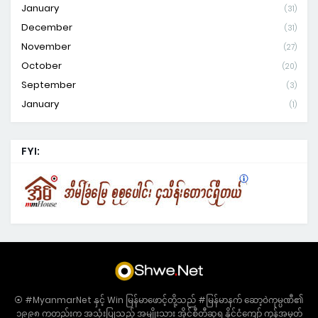
January
(31)
December
(31)
November
(27)
October
(20)
September
(3)
January
(1)
FYI:
⦿ #MyanmarNet နှင့် Win မြန်မာဖောင့်တို့သည် #မြန်မာနက် ဆော့ဝဲကုမ္ပဏီ၏
၁၉၉၈ ကတည်းက အသုံးပြုသည့် အမျိုးသား အိုင်စီတီဆုရ နိုင်ငံကျော် ကုန်အမှတ်