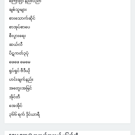
ကြော်ငြာ နည်းပညာ
ချစ်သူများ
စားသောက်ဆိုင်
စာအုပ်စာပေ
စီးပွားရေး
ဆယ်လီ
ပိဋကတ်၃ပုံ
ဖေဖေ မေမေ
ရုပ်ရှင် ဗီဒီယို
ဟင်းချက်နည်း
အတွေးအမြင်
အိုင်တီ
အေအိုင်
၃၆၆ ရက် ဒိုင်ယာရီ