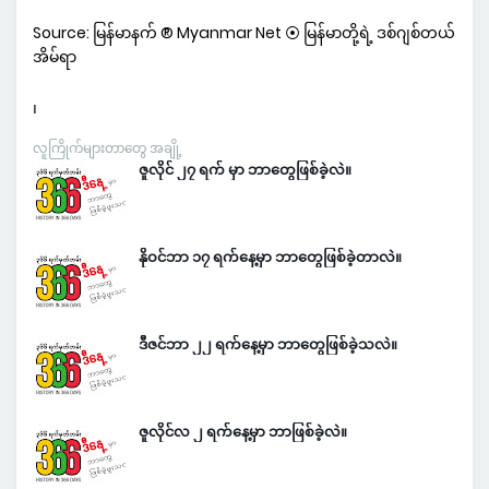
Source: မြန်မာနက် ® Myanmar Net ⦿ မြန်မာတို့ရဲ့ ဒစ်ဂျစ်တယ်
အိမ်ရာ
၊
လူကြိုက်များတာတွေ အချို့
ဇူလိုင် ၂၇ ရက် မှာ ဘာတွေဖြစ်ခဲ့လဲ။
နိုဝင်ဘာ ၁၇ ရက်နေ့မှာ ဘာတွေဖြစ်ခဲ့တာလဲ။
ဒီဇင်ဘာ ၂၂ ရက်နေ့မှာ ဘာတွေဖြစ်ခဲ့သလဲ။
ဇူလိုင်လ ၂ ရက်နေ့မှာ ဘာဖြစ်ခဲ့လဲ။