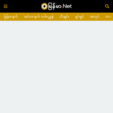
မြန်မာနက်
အင်တာနက် လမ်းညွှန်
သီချင်း
ရုပ်ရှင်
အလုပ်
ကား