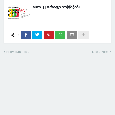
မေလ ၂၂ ရက်နေ့မှာ ဘာဖြစ်ခဲ့လဲ။
Previous Post
Next Post