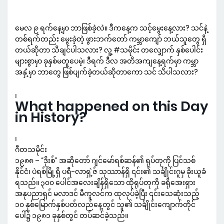
မေလ ၉ ရက်နေ့မှာ ဘာဖြစ်ခဲ့လဲ။ ဒီကနေ့က သင့်မွေးနေ့လား? သင်နဲ့
တစ်ရက်တည်း မွေးခဲ့တဲ့ ဖွားဘက်တော် ကမ္ဘာကျော် ဘယ်သူတွေ ရှိ
တယ်ဆိုတာ သိချင်ပါသလား? လူ့ #သမိုင်း တလျှောက် နှစ်ပေါင်း
များစွာမှာ ခုနှစ်မတူပေမဲ့၊ ဒီရက် ဒီလ အတိအကျနေ့ရက်မှာ ကမ္ဘာ
အနှံ့မှာ ဘာတွေ ဖြစ်ပျက်ခဲ့တယ်ဆိုတာကော သင် သိပါသလား?
၊
What happened on this Day
in History?
၊
ဂီတသမိုင်း
၁၉၈၈ – “ဒိုးစ်” အဆိုတော် ဂျင်မော်ရစ်ဆန်၏ ရုပ်တုကို ပြင်သစ်
နိုင်ငံ၊ ပဲရစ်မြို့ရှိ ပရီ-လာရှဲ့ဇ် သုဿာန်ရှိ ၎င်း၏ သင်္ချိုင်းဂူမှ ခိုးယူခံ
ရသည်။ ၃၀၀ ပေါင်အလေးချိန်ရှိသော ထိုရုပ်တုကို ခရိုအေးရှား
အနုပညာရှင် မလာဒင် မီကူလင်က ထုလုပ်ခဲ့ပြီး ၎င်းသေဆုံးသည့်
၁၀ နှစ်မြောက်နှစ်ပတ်လည်နေ့တွင် သူ၏ သင်္ချိုင်းကျောက်တိုင်
ပေါ်၌ ၁၉၈၁ ခုနှစ်တွင် တပ်ဆင်ခဲ့သည်။