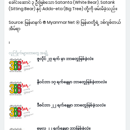
ခေါင်းဆောင် ၃ ဦးဖြစ်သော Satanta (White Bear), Satank
(Sitting Bear) နှင့် Addo-eta (Big Tree) တို့ကို ဖမ်းမိခဲ့သည်။
Source: မြန်မာနက် ® Myanmar Net ⦿ မြန်မာတို့ရဲ့ ဒစ်ဂျစ်တယ်
အိမ်ရာ
၊
လူကြိုက်များတာတွေ အချို့
ဇူလိုင် ၂၇ ရက် မှာ ဘာတွေဖြစ်ခဲ့လဲ။
နိုဝင်ဘာ ၁၇ ရက်နေ့မှာ ဘာတွေဖြစ်ခဲ့တာလဲ။
ဒီဇင်ဘာ ၂၂ ရက်နေ့မှာ ဘာတွေဖြစ်ခဲ့သလဲ။
မေလ ၂၂ ရက်နေ့မှာ ဘာဖြစ်ခဲ့လဲ။