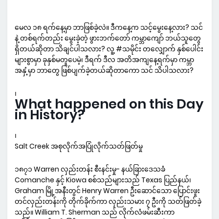
မေလ ၁၈ ရက်နေ့မှာ ဘာဖြစ်ခဲ့လဲ။ ဒီကနေ့က သင့်မွေးနေ့လား? သင်
နဲ့ တစ်ရက်တည်း မွေးခဲ့တဲ့ ဖွားဘက်တော် ကမ္ဘာကျော် ဘယ်သူတွေ
ရှိတယ်ဆိုတာ သိချင်ပါသလား? လူ့ #သမိုင်း တလျှောက် နှစ်ပေါင်း
များစွာမှာ ခုနှစ်မတူပေမဲ့၊ ဒီရက် ဒီလ အတိအကျနေ့ရက်မှာ ကမ္ဘာ
အနှံ့မှာ ဘာတွေ ဖြစ်ပျက်ခဲ့တယ်ဆိုတာကော သင် သိပါသလား?
၊
What happened on this Day
in History?
၊
Salt Creek အစုလိုက်အပြုံလိုက်သတ်ဖြတ်မှု
၁၈၇၁ Warren လှည်းတန်း စီးနင်းမှု- နယ်ခြားဒေသခံ
Comanche နှင့် Kiowa စစ်သည်များသည် Texas ပြည်နယ်၊
Graham မြို့အနီးတွင် Henry Warren ဦးဆောင်သော ပြောင်းဖူး
တင်လှည်းတန်းကို တိုက်ခိုက်ကာ လှည်းသမား ၇ ဦးကို သတ်ဖြတ်ခဲ့
သည်။ William T. Sherman သည် လိုက်လံဖမ်းဆီးကာ