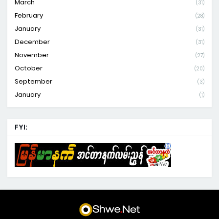
March
(31)
February
(28)
January
(31)
December
(31)
November
(27)
October
(20)
September
(3)
January
(1)
FYI: