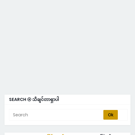
SEARCH ⦿ သိချင်တာရှာပါ