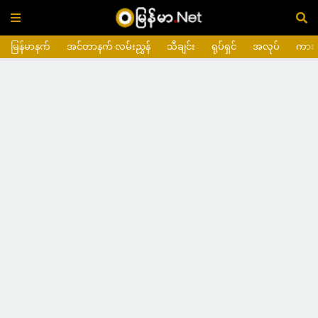
မြန်မာနက်
အင်တာနက် လမ်းညွှန်
သီချင်း
ရုပ်ရှင်
အလုပ်
ကား