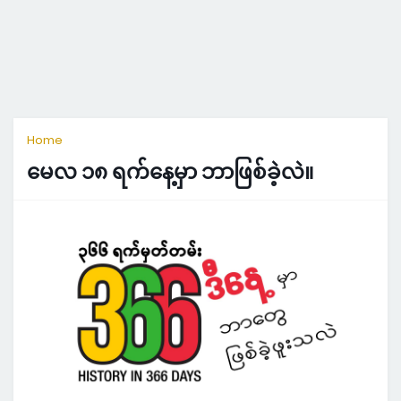
Home
မေလ ၁၈ ရက်နေ့မှာ ဘာဖြစ်ခဲ့လဲ။