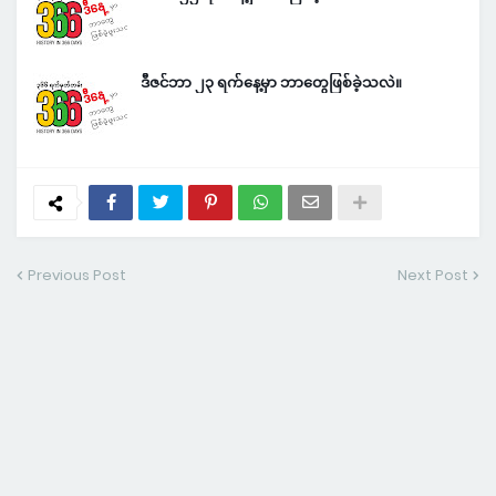
ဒီဇင်ဘာ ၂၃ ရက်နေ့မှာ ဘာတွေဖြစ်ခဲ့သလဲ။
Previous Post
Next Post