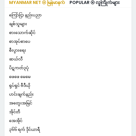
MYANMAR NET ⦿ မြန်မာနက်
POPULAR ⦿ လူကြိုက်များ
ကြော်ငြာ နည်းပညာ
ချစ်သူများ
စားသောက်ဆိုင်
စာအုပ်စာပေ
စီးပွားရေး
ဆယ်လီ
ပိဋကတ်၃ပုံ
ဖေဖေ မေမေ
ရုပ်ရှင် ဗီဒီယို
ဟင်းချက်နည်း
အတွေးအမြင်
အိုင်တီ
အေအိုင်
၃၆၆ ရက် ဒိုင်ယာရီ