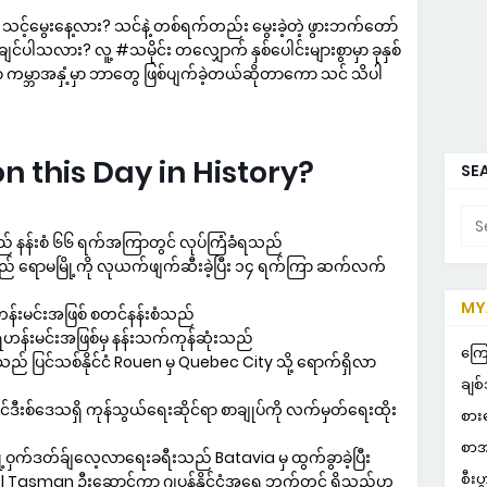
 သင့်မွေးနေ့လား? သင်နဲ့ တစ်ရက်တည်း မွေးခဲ့တဲ့ ဖွားဘက်တော်
ပါသလား? လူ့ #သမိုင်း တလျှောက် နှစ်ပေါင်းများစွာမှာ ခုနှစ်
 ကမ္ဘာအနှံ့မှာ ဘာတွေ ဖြစ်ပျက်ခဲ့တယ်ဆိုတာကော သင် သိပါ
this Day in History?
SEA
 နန်းစံ ၆၆ ရက်အကြာတွင် လုပ်ကြံခံရသည်
့သည် ရောမမြို့ကို လုယက်ဖျက်ဆီးခဲ့ပြီး ၁၄ ရက်ကြာ ဆက်လက်
MYA
်းမင်းအဖြစ် စတင်နန်းစံသည်
ဟန်းမင်းအဖြစ်မှ နန်းသက်ကုန်ဆုံးသည်
POP
ကြေ
 ပြင်သစ်နိုင်ငံ Rouen မှ Quebec City သို့ ရောက်ရှိလာ
ချစ်
်ဒီးစ်ဒေသရှိ ကုန်သွယ်ရေးဆိုင်ရာ စာချုပ်ကို လက်မှတ်ရေးထိုး
စား
စာအ
လျှို့ဝှက်ဒတ်ခ်ျလေ့လာရေးခရီးသည် Batavia မှ ထွက်ခွာခဲ့ပြီး
စီးပ
el Tasman ဦးဆောင်ကာ ဂျပန်နိုင်ငံအရှေ့ဘက်တွင် ရှိသည်ဟု