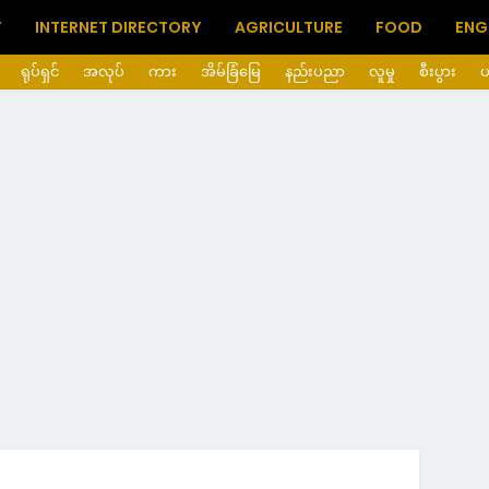
T
INTERNET DIRECTORY
AGRICULTURE
FOOD
ENG
ရုပ်ရှင်
အလုပ်
ကား
အိမ်ခြံမြေ
နည်းပညာ
လူမှု
စီးပွား