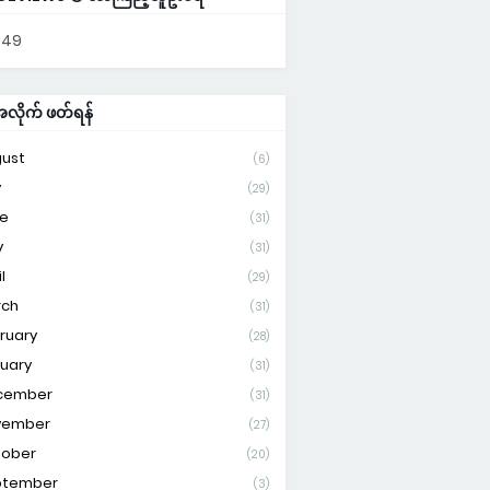
949
ိုက် ဖတ်ရန်
ust
(6)
y
(29)
e
(31)
y
(31)
l
(29)
rch
(31)
ruary
(28)
uary
(31)
cember
(31)
vember
(27)
tober
(20)
ptember
(3)