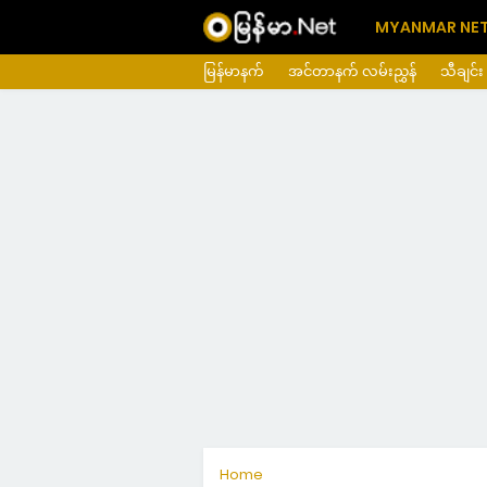
MYANMAR NE
မြန်မာနက်
အင်တာနက် လမ်းညွှန်
သီချင်း
Home