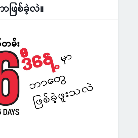
ာဖြစ်ခဲ့လဲ။