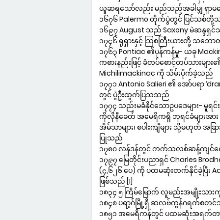
ယူဆရသော်လည်း မည်သည့်အခါမျှ ရှာမတွေ့
၁၆၇၆ Palermo တိုက်ပွဲတွင် ပြင်သစ်တို့သည
၁၆၉၇ August သည် Saxony မဲဆန္ဒရ
၁၇၄၆ ရုရှားနှင့် သြစတြီးယားတို့ သဘေ
၁၇၆၃ Pontiac ၏ပုန်ကန်မှု- ယခု Mack
ကစားနည်းဖြင့် ခံတပ်စောင့်တပ်သားများ၏ အ
Michilimackinac ကို သိမ်းပိုက်ခဲ့သည်
၁၇၇၁ Antonio Salieri ၏ အော်ပရာ ‘d
တွင် ပွဲဦးထွက်ပြသသည်
၁၇၇၄ သည်းမခံနိုင်သောဥပဒေများ- မူရင်း Q
ကိုလိုနီခေတ် အမေရိကရှိ ဘုရင်ခံများအ
အိမ်သာများ၊ စပါးကျီများ သို့မဟုတ် အခ
ပြုသည်
၁၇၈၀ လန်ဒန်တွင် ကက်သလစ်ဆန့်ကျင်ရေးဆ
၁၇၉၇ မြေတိုင်းပညာရှင် Charles Brodh
(၄,၆၂၆ ပေ) ကို ပထမဆုံးတက်နိုင်ခဲ့ပြီ
ဖြစ်သည် [1]
၁၈၃၄ ၅ ကြိမ်မြောက် လူမည်းအမျိုးသားကွန
၁၈၄၈ ပရာ့ဂ်မြို့ရှိ ဆလဗ်ကွန်ဂရက်စတင
၁၈၅၁ အမေရိကန်တွင် ပထမဆုံးအရက်တားမြ