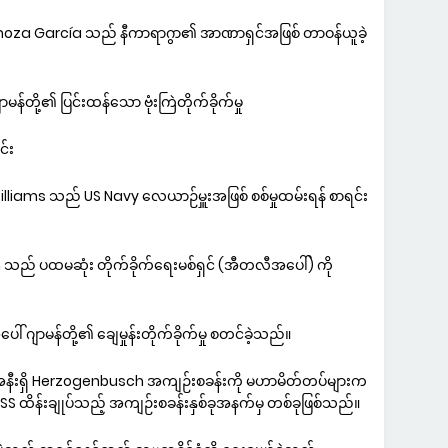
 Somoza García သည် နီကာရာဂွာ၏ အာဏာရှင်အဖြစ် တာဝန်ယူခဲ့
ာမန်တို့၏ ပြင်းထန်သော ဗုံးကြဲတိုက်ခိုက်မှု
င်း
Williams သည် US Navy လေယာဉ်မှူးအဖြစ် စစ်မှုထမ်းရန် စာရင်း
n သည် ပထမဆုံး တိုက်ခိုက်ရေးမစ်ရှင် (အီတလီအပေါ်) ကို
် ဂျာမန်တို့၏ ချေမှုန်းတိုက်ခိုက်မှု စတင်ခဲ့သည်။
t အနီးရှိ Herzogenbusch အကျဉ်းစခန်းကို မဟာမိတ်တပ်များက
ိ SS ထိန်းချုပ်သည့် အကျဉ်းစခန်းနှစ်ခုအနက်မှ တစ်ခုဖြစ်သည်။