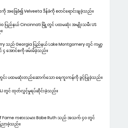
ုင်းကို အခြေခံ၍ Velveeta ဒိန်ခဲကို စတင်ရောင်းချခဲ့သည်။
o ပြည်နယ် Cincinnati မြို့တွင် ပထမဆုံး အမျိုးသမီး US
်။
erry သည် Georgia ပြည်နယ် Lake Montgomery တွင် ကမ္ဘာ့
် ၄ အောင်စကို ဖမ်းမိခဲ့သည်။
အတွင်း ပထမဆုံးတည်ဆောက်သော ရေကူးကန်ကို ခွင့်ပြုခဲ့သည်။
ွင် ထုတ်လွှင့်မှုရပ်ဆိုင်းခဲ့သည်။
ll of Fame ကစားသမား Babe Ruth သည် အသက် ၄၀ တွင်
ေညာခဲ့သည်။