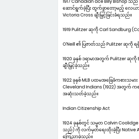
1917 Canadian ace Billy Bishop သည် ရ
ဆောင်ရွက်ခဲ့ပြီး ထွက်ခွာတော့မည့် လေယာဉ်သ
Victoria Cross ချီးမြှင့်ခြင်းခံရသည်။
1919 Pulitzer ဆုကို Carl Sandburg (Cor
O’Neill ၏ ပြဇာတ်သည် Pulitzer ဆုကို ရရှ
1920 ခုနှစ် ဒရာမာအတွက် Pulitzer ဆုက
ချီးမြှင့်ခဲ့သည်။
1922 ခုနှစ် MLB ပထမအခြေခံကစားသမား S
Cleveland Indians (1922) အတွက် ကစား
အဆုံးသတ်ခဲ့သည်။
Indian Citizenship Act
1924 ခုနှစ်တွင် သမ္မတ Calvin Coolid
သည်) ကို လက်မှတ်ရေးထိုးခဲ့ပြီး Native
ကြေညာခဲ့သည်။