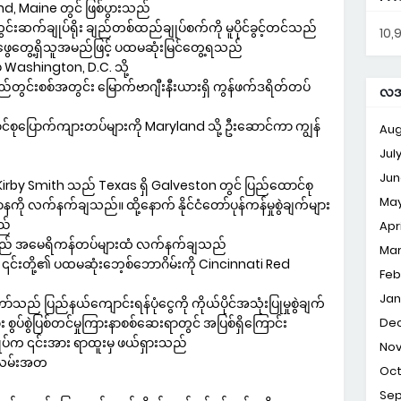
, Maine တွင် ဖြစ်ပွားသည်
းဆက်ချုပ်ရိုး ချည်တစ်ထည်ချုပ်စက်ကို မူပိုင်ခွင့်တင်သည်
10,
ဖွေတွေ့ရှိသူအမည်ဖြင့် ပထမဆုံးမြင်တွေ့ရသည်
မှ Washington, D.C. သို့
ွင်းစစ်အတွင်း မြောက်ဗာဂျီးနီးယားရှိ ကွန်ဖက်ဒရိတ်တပ်
လအလ
ုပြောက်ကျားတပ်များကို Maryland သို့ ဦးဆောင်ကာ ကျွန်
Aug
Jul
Jun
Kirby Smith သည် Texas ရှိ Galveston တွင် ပြည်ထောင်စု
Ma
ို လက်နက်ချသည်။ ထို့နောက် နိုင်ငံတော်ပုန်ကန်မှုစွဲချက်များ
ည်
Apri
းသည် အမေရိကန်တပ်များထံ လက်နက်ချသည်
Ma
င်းတို့၏ ပထမဆုံးဘေ့စ်ဘောဂိမ်းကို Cincinnati Red
Feb
Jan
ပြည်နယ်ကျောင်းရန်ပုံငွေကို ကိုယ်ပိုင်အသုံးပြုမှုစွဲချက်
ား စွပ်စွဲပြစ်တင်မှုကြားနာစစ်ဆေးရာတွင် အပြစ်ရှိကြောင်း
De
ျုပ်က ၎င်းအား ရာထူးမှ ဖယ်ရှားသည်
No
းလမ်းအတ
Oc
Se