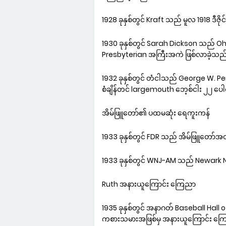
1928 ခုနှစ်တွင် Kraft သည် မူလ 1918 ဒီဇိ
1930 ခုနှစ်တွင် Sarah Dickson သည် Ohi
Presbyterian အကြီးအကဲ ဖြစ်လာခဲ့သည
1932 ခုနှစ်တွင် တံငါသည် George W. P
စံချိန်တင် largemouth ဘေ့စ်ငါး ၂၂ ပေါင
အိမ်ဖြူတော်၏ ပထမဆုံး ရေကူးကန်
1933 ခုနှစ်တွင် FDR သည် အိမ်ဖြူတော်
1933 ခုနှစ်တွင် WNJ-AM သည် Newark NJ တ
Ruth အနားယူကြောင်း ကြေညာ
1935 ခုနှစ်တွင် အနာဂတ် Baseball Ha
ကစားသမားအဖြစ်မှ အနားယူကြောင်း ကြ