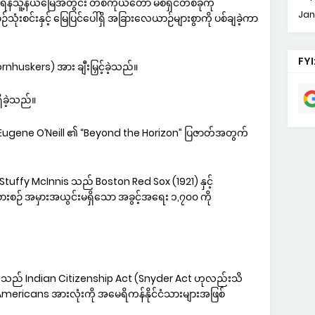
န်သူ့နယ်မြေအတွင်း တစ်ကိုယ်တော် မစ်ရှင်တစ်ခုကို
Jan
ုံးစင်းနှင့် မြေပြင်ပေါ်ရှိ အခြားလေယာဉ်များစွာကို ပစ်ချခဲ့ကာ
FYI
nhuskers) အား ချီးမြှင့်ခဲ့သည်။
ိခဲ့သည်။
ို Eugene O’Neill ၏ “Beyond the Horizon” ပြဇာတ်အတွက်
tuffy McInnis သည် Boston Red Sox (1921) နှင့်
စဉ် အမှားအယွင်းမရှိသော အခွင့်အရေး ၁,၇၀၀ ကို
ge သည် Indian Citizenship Act (Snyder Act ဟုလည်းသိ
 Americans အားလုံးကို အမေရိကန်နိုင်ငံသားများအဖြစ်