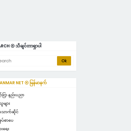
RCH ⦿ သိချင်တာရှာပါ
NMAR NET ⦿ မြန်မာနက်
ULAR ⦿ လူကြိုက်များ
ာ်ငြာ နည်းပညာ
သူများ
သောက်ဆိုင်
ုပ်စာပေ
ွားရေး