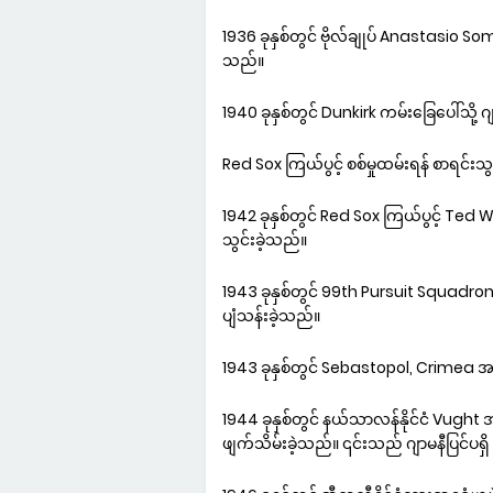
1936 ခုနှစ်တွင် ဗိုလ်ချုပ် Anastasio
သည်။
1940 ခုနှစ်တွင် Dunkirk ကမ်းခြေပေါ်သို့ ဂျ
Red Sox ကြယ်ပွင့် စစ်မှုထမ်းရန် စာရင်းသွ
1942 ခုနှစ်တွင် Red Sox ကြယ်ပွင့် Ted 
သွင်းခဲ့သည်။
1943 ခုနှစ်တွင် 99th Pursuit Squadro
ပျံသန်းခဲ့သည်။
1943 ခုနှစ်တွင် Sebastopol, Crimea အပေါ
1944 ခုနှစ်တွင် နယ်သာလန်နိုင်ငံ Vugh
ဖျက်သိမ်းခဲ့သည်။ ၎င်းသည် ဂျာမနီပြင်ပရှ