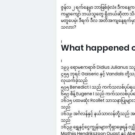
ဇွန်လ ၂ ရက်နေ့မှာ ဘာဖြစ်ခဲ့လဲ။ ဒီကနေ့က
ကမ္ဘာကျော် ဘယ်သူတွေ ရှိတယ်ဆိုတာ သိချင်
မတူပေမဲ့၊ ဒီရက် ဒီလ အတိအကျနေ့ရက်မှာ
သလား?
၊
What happened on 
၊
၁၉၃ ရောမဧကရာဇ် Didius Julianus သည်
၄၅၅ ဘုရင် Gaiseric နှင့် Vandals တို
လုယက်ခဲ့သည်
၅၇၅ Benedict I သည် ကက်သလစ်ပုပ်ရဟန
၆၅၇ စိန့် Eugene I သည် ကက်သလစ်ပုပ်ရ
၁၆၁၅ ပထမဆုံး Rcollet သာသနာပြုများသည်
သည်
၁၆၁၉ အင်္ဂလန်နှင့် နယ်သာလန်တို့သည် အင
သည်
၁၆၃၉ ရွှေနှင့်ငွေကျွန်းများကိုရှာဖွေရန် 
Mathijs Hendrikszoon Quast နှင့် Ab