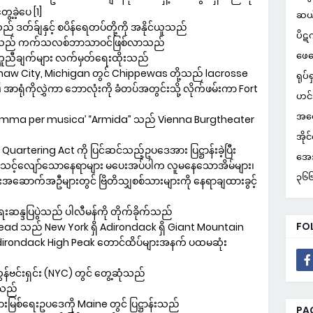
ခဲ့ပေ [1]
ဆယ
် ဒတ်ခ်ျနှင့် စပိန်ရေတပ်တို့ကို အနိုင်ယူသည်
ပိဋ
ှင်သည် ကက်သလစ်ဘာသာဝင်ဖြစ်လာသည်
ဖေဖ
ာတူညီချက်များ လက်မှတ်ရေးထိုးသည်
inaw City, Michigan တွင် Chippewas တို့သည် lacrosse
ရုပ်ရ
ာရုံကိုလွှဲကာ ဘောလုံးကို ခံတပ်အတွင်းသို့ လိုက်ဖမ်းကာ Fort
ဟင်
အတွ
ramma per musica’ “Armida” သည် Vienna Burgtheater
အိုင
uartering Act ကို ပြင်ဆင်သည့်ဥပဒေအား ပြဋ္ဌာန်းခဲ့ပြီး
အေအ
ား သင့်လျော်သောနေရာများ မပေးအပ်ပါက လူမနေသောအိမ်များ၊
၃၆၆ 
ြားအဆောက်အဦများတွင် ဗြိတိသျှစစ်သားများကို နေရာချထားခွင့်
န္ဒပြပွဲသည် ပါလီမန်ကို တိုက်ခိုက်သည်
FO
ead သည် New York ရှိ Adirondack ရှိ Giant Mountain
း Adirondack High Peak တောင်ထိပ်များအနက် ပထမဆုံး
်ဗင်းရှင်း (NYC) တွင် တွေ့ဆုံသည်
်သည်
စ်ရေးဥပဒေကို Maine တွင် ပြဋ္ဌာန်းသည်
PA