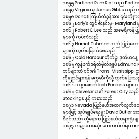
၁၈၅၅ Portland Rum Riot သည် Portland
၁၈၅၇ Virginia မှ James Gibbs သည် ကွင်
၁၈၅၈ Donati ကြယ်တံခွန်အား ၎င်းကိုရှာ
၁၈၆၂ Early’s တွင် စီးနင်းမှု- Maryland 
၁၈၆၂ Robert E. Lee သည် အမေရိကန်ပြည်တ
များကို ကွပ်ကဲသည်
၁၈၆၃ Harriet Tubman သည် ပြည်ထောင်စ
များကို လွတ်မြောက်စေသည်
၁၈၆၄ Cold Harbour တိုက်ပွဲ၊ ဒုတိယနေ့
၁၈၆၅ ကွန်ဖက်ဒရိတ်ဗိုလ်ချုပ် Edmund 
တပ်များထံ ၎င်း၏ Trans-Mississippi ဌာနက
ကိုရှောင်ရှားရန် မက္ကဆီကိုသို့ ထွက်ပြေးသ
၁၈၆၆ သစ္စာဖောက် Irish Fenians မျာ
၁၈၆၉ Cleveland ၏ Forest City သည် ၎
Stockings နှင့် ကစားသည်
၁၈၇၁ Nevada ပြည်နယ်အထက်လွှတ်တော်သည် 
များဖြင့် အုပ်ချုပ်ရေးမှူး David Butler အ
စီရင်သည်။ ထို့နောက် ပြည်နယ်တရားရုံးခ
၁၈၇၃ ကမ္ဘာ့ပထမဆုံး ကေဘယ်လ်ရထာ