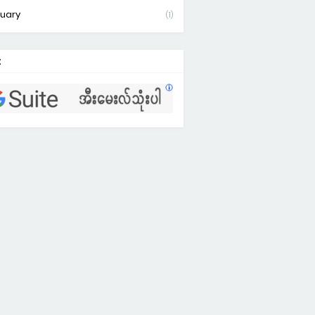
uary
(1)
: