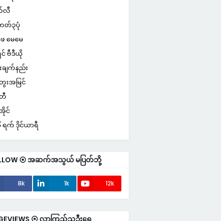
်လီ
ကတ်၃ပုံ
ေ မေမေ
ှင် ဗီဒီယို
းချက်နည်း
ေးအမြင်
်တီ
ိုင်
ရက် ဒိုင်ယာရီ
LLOW ⦿ အဆက်အသွယ် မပြတ်ဘို့
8k
1k
12k
GEVIEWS ⦿ လာကြည့်သူဦးရေ