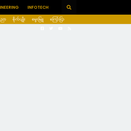
INEERING
INFOTECH
ပညာ
စိုက်ပျိုး
မွေးမြူ
ကြော်ငြာ